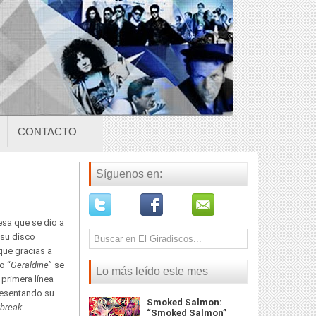
CONTACTO
Síguenos en:
esa que se dio a
 su disco
que gracias a
 o “
Geraldine
” se
Lo más leído este mes
primera línea
resentando su
Smoked Salmon:
tbreak
.
“Smoked Salmon”