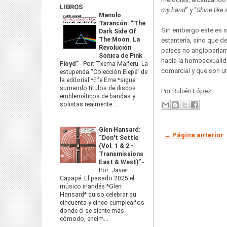
LIBROS
my hand
” y “
Shine like 
Manolo
Tarancón: “The
Sin embargo este es s
Dark Side Of
The Moon. La
estantería, sino que d
Revolución
países no angloparlant
Sónica de Pink
hacia la homosexualid
Floyd”
-
Por: Txema Mañeru. La
comercial y que son u
estupenda “Colección Elepé” de
la editorial *Efe Eme *sigue
sumando títulos de discos
Por Rubén López
emblemáticos de bandas y
solistas realmente ...
Glen Hansard:
← Página anterior
“Don't Settle
(Vol. 1 & 2 -
Transmissions
East & West)”
-
Por: Javier
Capapé. El pasado 2025 el
músico irlandés *Glen
Hansard* quiso celebrar su
cincuenta y cinco cumpleaños
donde él se siente más
cómodo, encim...