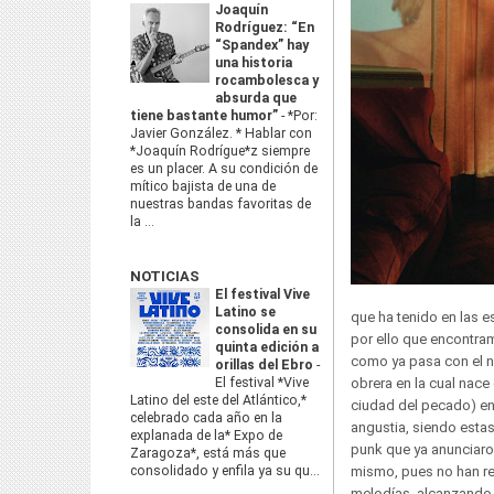
Joaquín
Rodríguez: “En
“Spandex” hay
una historia
rocambolesca y
absurda que
tiene bastante humor”
-
*Por:
Javier González. * Hablar con
*Joaquín Rodrígue*z siempre
es un placer. A su condición de
mítico bajista de una de
nuestras bandas favoritas de
la ...
NOTICIAS
El festival Vive
Latino se
que ha tenido en las e
consolida en su
por ello que encontra
quinta edición a
como ya pasa con el no
orillas del Ebro
-
El festival *Vive
obrera en la cual nace 
Latino del este del Atlántico,*
ciudad del pecado) en
celebrado cada año en la
angustia, siendo esta
explanada de la* Expo de
punk que ya anunciaro
Zaragoza*, está más que
consolidado y enfila ya su qu...
mismo, pues no han re
melodías, alcanzando 