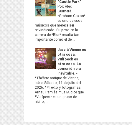
“Castle Park”
-
Por: Àlex
Guimerà.
*Graham Coxon*
es uno de esos
músicos que merece ser
reivindicado. Su peso en la
carrera de *Blur* resulta tan
importante como el de ...
Jazz à Vienne es
otra cosa.
Vulfpeck es
otra cosa. La
comunión era
inevitable.
-
*Théâtre antique de Vienne,
Isère. Sábado, 11 de julio del
2026. * *Texto y fotografías:
Arnau Pamiès. * La IA dice que
*Vulfpeck* es un grupo de
nicho, ...