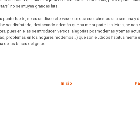
stars
” no se intuyen grandes hits.
u punto fuerte, no es un disco efervescente que escuchemos una semana y d
ebe ser disfrutado, destacando además que su mejor parte, las letras, se nos
es, pues en ellas se introducen versos, alegorías posmodernas y temas actuale
ad, problemas en los hogares modernos…) que son eludidos habitualmente e
na de las bases del grupo.
Inicio
Pá