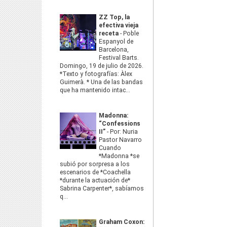
ZZ Top, la
efectiva vieja
receta
-
Poble
Espanyol de
Barcelona,
Festival Barts.
Domingo, 19 de julio de 2026.
*Texto y fotografías: Àlex
Guimerà. * Una de las bandas
que ha mantenido intac...
Madonna:
“Confessions
II”
-
Por: Nuria
Pastor Navarro
Cuando
*Madonna *se
subió por sorpresa a los
escenarios de *Coachella
*durante la actuación de*
Sabrina Carpenter*, sabíamos
q...
Graham Coxon: