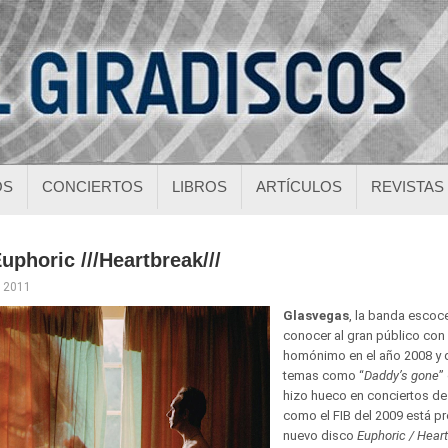
OS
CONCIERTOS
LIBROS
ARTÍCULOS
REVISTAS
uphoric ///Heartbreak///
, 2011
Glasvegas
, la banda escoc
conocer al gran público con
homónimo en el año 2008 y 
temas como “
Daddy’s gone
”
hizo hueco en conciertos de 
como el FIB del 2009 está p
nuevo disco
Euphoric / Hear