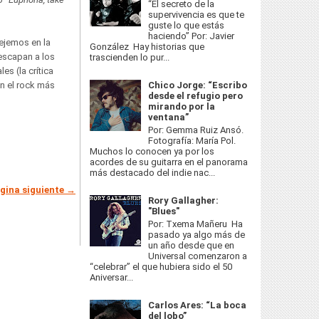
“El secreto de la
supervivencia es que te
guste lo que estás
haciendo” Por: Javier
ejemos en la
González Hay historias que
 escapan a los
trascienden lo pur...
s (la crítica
n el rock más
Chico Jorge: “Escribo
desde el refugio pero
mirando por la
ventana”
Por: Gemma Ruiz Ansó.
Fotografía: María Pol.
Muchos lo conocen ya por los
acordes de su guitarra en el panorama
más destacado del indie nac...
gina siguiente →
Rory Gallagher:
"Blues"
Por: Txema Mañeru Ha
pasado ya algo más de
un año desde que en
Universal comenzaron a
“celebrar” el que hubiera sido el 50
Aniversar...
Carlos Ares: “La boca
del lobo”