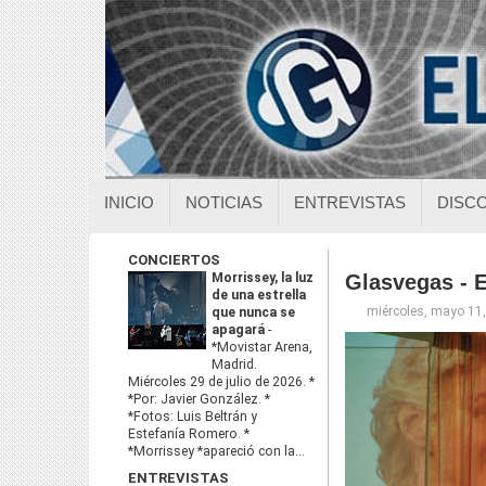
INICIO
NOTICIAS
ENTREVISTAS
DISC
CONCIERTOS
Morrissey, la luz
Glasvegas - E
de una estrella
miércoles, mayo 11
que nunca se
apagará
-
*Movistar Arena,
Madrid.
Miércoles 29 de julio de 2026. *
*Por: Javier González. *
*Fotos: Luis Beltrán y
Estefanía Romero. *
*Morrissey *apareció con la...
ENTREVISTAS