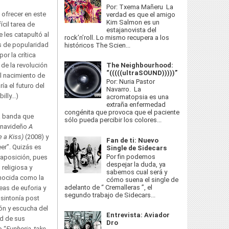
Por: Txema Mañeru La
ofrecer en este
verdad es que el amigo
Kim Salmon es un
ícil tarea de
estajanovista del
 les catapultó al
rock’n’roll. Lo mismo recupera a los
s de popularidad
históricos The Scien...
or la crítica
The Neighbourhood:
de la revolución
“(((((ultraSOUND)))))”
l nacimiento de
Por: Nuria Pastor
ía el futuro del
Navarro. La
lly...)
acromatopsia es una
extraña enfermedad
congénita que provoca que el paciente
a banda que
sólo pueda percibir los colores...
 navideño
A
e a Kiss)
(2008) y
Fan de ti: Nuevo
er”. Quizás es
Single de Sidecars
Por fin podemos
raposición, pues
despejar la duda, ya
religiosa y
sabemos cual será y
onocida como la
cómo suena el single de
adelanto de “ Cremalleras ”, el
as de euforia y
segundo trabajo de Sidecars...
sintonía post
ón y escucha del
Entrevista: Aviador
ad de sus
Dro
o “
Euphoria, take