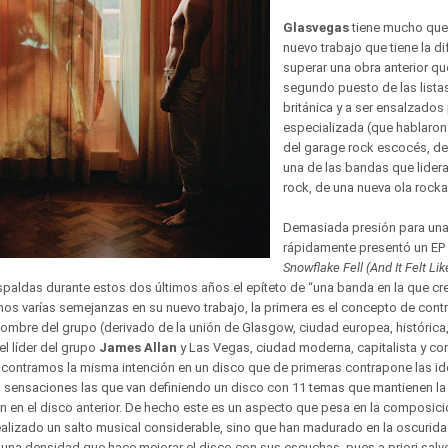
Glasvegas
tiene mucho que 
nuevo trabajo que tiene la dif
superar una obra anterior que
segundo puesto de las lista
británica y a ser ensalzados p
especializada (que hablaron 
del garage rock escocés, de
una de las bandas que liderar
rock, de una nueva ola rockabi
Demasiada presión para un
rápidamente presentó un EP
Snowflake Fell (And It Felt Lik
spaldas durante estos dos últimos años el epíteto de “una banda en la que cre
mos varías semejanzas en su nuevo trabajo, la primera es el concepto de cont
mbre del grupo (derivado de la unión de Glasgow, ciudad europea, histórica, 
el líder del grupo
James Allan
y Las Vegas, ciudad moderna, capitalista y c
contramos la misma intención en un disco que de primeras contrapone las ide
s sensaciones las que van definiendo un disco con 11 temas que mantienen la 
n en el disco anterior. De hecho este es un aspecto que pesa en la composici
alizado un salto musical considerable, sino que han madurado en la oscurid
una densidad que hace mejorar el disco con sus escuchas, pues a priori salv