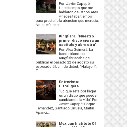
Por: Javier Capapé.
Hace tiempo que me
hablaron de Carlos Ares
y necesitaba tiempo
para prestarle la atención que merecía.
No quería escr...
Kingfishr: “Nuestro
primer disco cierra un
capítulo y abre otro”
Por: Àlex Guimerà. La
banda irlandesa
Kingfishr acaba de
publicar el pasado 22 de agosto su
esperado álbum de debut, "Halcyon".
T...
Entrevista:
Ultraligera
"Lo que está por llegar
es un disco que puede
cambiarnos la vida” Por:
Javier Capapé. Coque
Fernández, Santiago Urruela, Martín
Aparici...
Mexican Institute Of