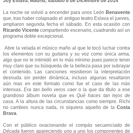
Joy Eslava, Madrid, sábado 6 de Diciembre de 2014
La noche se volvió a encender para unos León
Benavente
que, tras haber colapsado el antiguo teatro Eslava el jueves,
ampliaron segunda fecha el sábado. En esta ocasión con
Ricardo Vicente
compartiendo escenario, cuadrando así un
programa doble excepcional.
Abre la velada el músico maño al que le tocó luchar contra
los elementos con su guitarra y su voz como única arma,
algo que no le intimidó en lo más mínimo pues parece tener
muy claro que su búsqueda de la belleza pasa por subrayar
el contenido. Las canciones resistieron la interpretación
desnuda sin perder dinámica, incluso algunas resaltaron
aún mas en este formato como fue el caso de las más
intensas.
Era tan bello veros caer
o la que da título a ese
grandioso álbum novela que es
Qué haces tan lejos de
casa
. A la altura de las circunstancias como siempre. Richi
no cambies nunca nada, ni siquiera aquello de la
Costa
Brava
.
Con el público ovacionando el compás secuenciado de
Década
fueron apareciendo uno a uno los componentes de