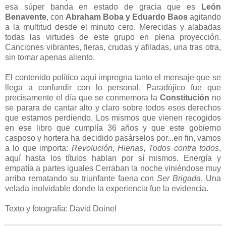
esa súper banda en estado de gracia que es
León
Benavente
, con
Abraham Boba y Eduardo Baos
agitando
a la multitud desde el minuto cero. Merecidas y alabadas
todas las virtudes de este grupo en plena proyección.
Canciones vibrantes, fieras, crudas y afiladas, una tras otra,
sin tomar apenas aliento.
El contenido político aquí impregna tanto el mensaje que se
llega a confundir con lo personal. Paradójico fue que
precisamente el día que se conmemora la
Constitución
no
se parara de cantar alto y claro sobre todos esos derechos
que estamos perdiendo. Los mismos que vienen recogidos
en ese libro que cumplía 36 años y que este gobierno
casposo y hortera ha decidido pasárselos por...en fin, vamos
a lo que importa:
Revolución
,
Hienas
,
Todos contra todos
,
aquí hasta los títulos hablan por sí mismos. Energía y
empatía a partes iguales Cerraban la noche viniéndose muy
arriba rematando su triunfante faena con
Ser Brigada
. Una
velada inolvidable donde la experiencia fue la evidencia.
Texto y fotografía: David Doinel