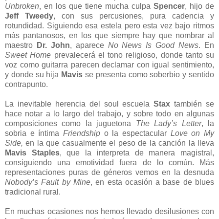
Unbroken
, en los que tiene mucha culpa
Spencer
, hijo de
Jeff Tweedy
, con sus percusiones, pura cadencia y
rotundidad. Siguiendo esa estela pero esta vez bajo ritmos
más pantanosos, en los que siempre hay que nombrar al
maestro
Dr. John
, aparece
No News Is Good News
. En
Sweet Home
prevalecerá el tono religioso, donde tanto su
voz como guitarra parecen declamar con igual sentimiento,
y donde su hija
Mavis
se presenta como soberbio y sentido
contrapunto.
La inevitable herencia del soul escuela
Stax
también se
hace notar a lo largo del trabajo, y sobre todo en algunas
composiciones como la juguetona
The Lady’s Letter
, la
sobria e íntima
Friendship
o la espectacular
Love on My
Side,
en la que casualmente el peso de la canción la lleva
Mavis Staples
, que la interpreta de manera magistral,
consiguiendo una emotividad fuera de lo común. Más
representaciones puras de géneros vemos en la desnuda
Nobody’s Fault by Mine
, en esta ocasión a base de blues
tradicional rural.
En muchas ocasiones nos hemos llevado desilusiones con