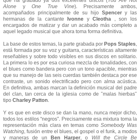
que ha grabado ya dos excelentes discos (
You Are Not
Alone
y
One True Vine
). Precisamente ambos,
acompañados principalmente de su hijo
Spencer
y las
hermanas de la cantante
Ivonne
y
Cleotha
, son los
encargados de matizar y dar un acabado más completo a
aquel legado musical que ahora toma forma definitiva.
La base de estos temas, la parte grabada por
Pops Staples
,
está formada por su voz y guitarra, características altamente
reseñables y sobre todo visibles en sus discos en solitario.
La primera lo es por esa curiosa mezcla de tonalidades, con
el blues como bandera pero con un tono apacible, mientras
que su manejo de las seis cuerdas también destaca por ese
contraste, un sonido electrificado pero con alma acústica.
En definitiva, ambas marcan la definición musical del padre
del clan, tan cerca de la iglesia como de "malas hierbas"
tipo
Charley Patton
.
Y es que en este disco se dan la mano, nunca mejor dicho,
todos los estilos “negros”. Precisamente esa mixtura toma la
representación más clara en temas como
Somebody Was
Watching
, fusión entre el blues, el gospel o el funk, a modos
y maneras de un
Ben Harper
, o
Will the Circle Be