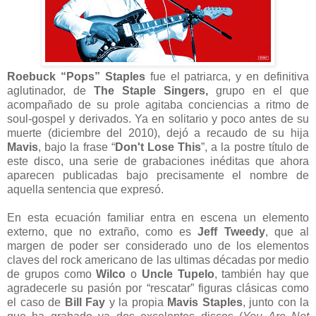
Roebuck “Pops” Staples
fue el patriarca, y en definitiva
aglutinador, de
The Staple Singers,
grupo en el que
acompañado de su prole agitaba conciencias a ritmo de
soul-gospel y derivados. Ya en solitario y poco antes de su
muerte (diciembre del 2010), dejó a recaudo de su hija
Mavis
, bajo la frase “
Don't Lose This
”, a la postre título de
este disco, una serie de grabaciones inéditas que ahora
aparecen publicadas bajo precisamente el nombre de
aquella sentencia que expresó.
En esta ecuación familiar entra en escena un elemento
externo, que no extraño, como es
Jeff Tweedy
, que al
margen de poder ser considerado uno de los elementos
claves del rock americano de las ultimas décadas por medio
de grupos como
Wilco
o
Uncle Tupelo
, también hay que
agradecerle su pasión por “rescatar” figuras clásicas como
el caso de
Bill Fay
y la propia
Mavis Staples
, junto con la