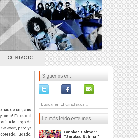
CONTACTO
Síguenos en:
demás de un genio
y lomo! Es que el
Lo más leído este mes
toria a lo largo de
new wave, pero ya
Smoked Salmon:
coteado, jugado,
“Smoked Salmon”