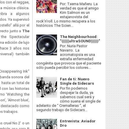
os con el reggae,
Por: Txema Mañeru La
 la música clásica.
verdad es que el amigo
Kim Salmon es un
mbra a algunos
estajanovista del
ados. Ya supervisó
rock’n’roll. Lo mismo recupera a los
tello” allá por el
históricos The Scien...
recto junto a
The
The Neighbourhood:
he Spectacular
“(((((ultraSOUND)))))”
na edición de lujo
Por: Nuria Pastor
 hace 3 años nos
Navarro. La
iversal) también
acromatopsia es una
extraña enfermedad
congénita que provoca que el paciente
sólo pueda percibir los colores...
Disappearing Ink”
 banda sonora del
Fan de ti: Nuevo
o hasta un total de
Single de Sidecars
Por fin podemos
 con las historias
despejar la duda, ya
omo ‘Watching the
sabemos cual será y
on’, ‘Almost blue’,
cómo suena el single de
adelanto de “ Cremalleras ”, el
ién destacado como
segundo trabajo de Sidecars...
os trabajos.
Entrevista: Aviador
 cruel No.2’ o un
Dro
ambién esa cara B