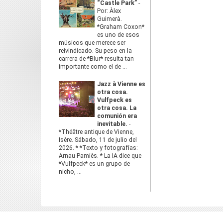
“Castle Park”
-
Por: Àlex
Guimerà.
*Graham Coxon*
es uno de esos
músicos que merece ser
reivindicado. Su peso en la
carrera de *Blur* resulta tan
importante como el de ...
Jazz à Vienne es
otra cosa.
Vulfpeck es
otra cosa. La
comunión era
inevitable.
-
*Théâtre antique de Vienne,
Isère. Sábado, 11 de julio del
2026. * *Texto y fotografías:
Arnau Pamiès. * La IA dice que
*Vulfpeck* es un grupo de
nicho, ...