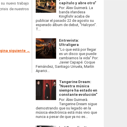
capítulo y abre otro”
o su nuevo trabajo
Por: Àlex Guimerà. La
crisis de nuestros
banda irlandesa
Kingfishr acaba de
publicar el pasado 22 de agosto su
esperado álbum de debut, "Halcyon".
T...
Entrevista:
Ultraligera
"Lo que está por llegar
gina siguiente →
es un disco que puede
cambiarnos la vida” Por:
Javier Capapé. Coque
Fernández, Santiago Urruela, Martín
Aparici...
Tangerine Dream:
"Nuestra música
siempre ha estado en
constante evolución"
Por: Àlex Guimerà.
Tangerine Dream sigue
demostrando que su legado en la
música electrónica está más vivo que
nunca a pesar de que ya no es...