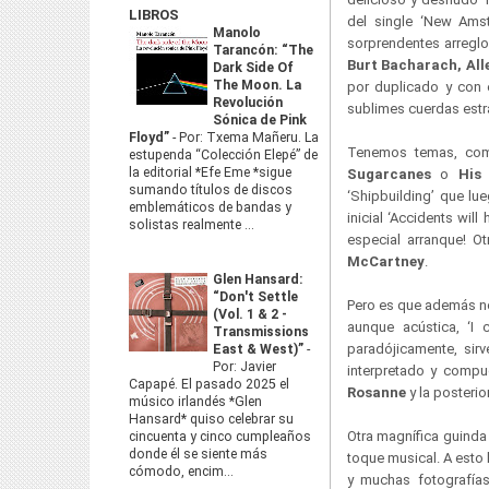
LIBROS
del single ‘New Ams
Manolo
sorprendentes arregl
Tarancón: “The
Burt Bacharach, All
Dark Side Of
The Moon. La
por duplicado y con 
Revolución
sublimes cuerdas estra
Sónica de Pink
Floyd”
-
Por: Txema Mañeru. La
Tenemos temas, com
estupenda “Colección Elepé” de
la editorial *Efe Eme *sigue
Sugarcanes
o
His
sumando títulos de discos
‘Shipbuilding’ que lu
emblemáticos de bandas y
inicial ‘Accidents wil
solistas realmente ...
especial arranque! O
McCartney
.
Glen Hansard:
“Don't Settle
Pero es que además no
(Vol. 1 & 2 -
aunque acústica, ‘I 
Transmissions
paradójicamente, sirve
East & West)”
-
Por: Javier
interpretado y compu
Capapé. El pasado 2025 el
Rosanne
y la posteri
músico irlandés *Glen
Hansard* quiso celebrar su
Otra magnífica guinda
cincuenta y cinco cumpleaños
donde él se siente más
toque musical. A esto
cómodo, encim...
y muchas fotografías 