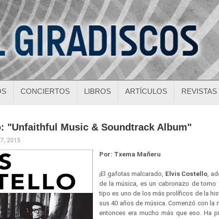
OS
CONCIERTOS
LIBROS
ARTÍCULOS
REVISTAS
o: "Unfaithful Music & Soundtrack Album"
17, 2015
Por: Txema Mañeru
¡El gafotas malcarado,
Elvis Costello
, a
de la música, es un cabronazo de tomo 
tipo es uno de los más prolíficos de la his
sus 40 años de música. Comenzó con la 
entonces era mucho más que eso. Ha pi