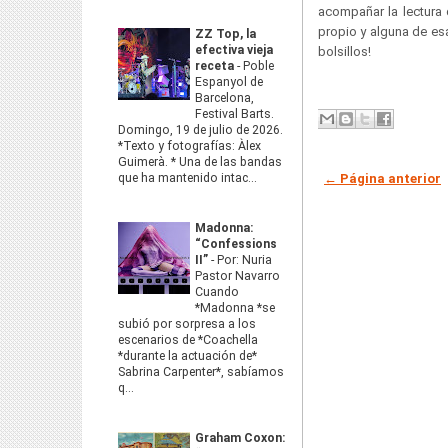
acompañar la lectura 
propio y alguna de esa
ZZ Top, la
efectiva vieja
bolsillos!
receta
-
Poble
Espanyol de
Barcelona,
Festival Barts.
Domingo, 19 de julio de 2026.
*Texto y fotografías: Àlex
Guimerà. * Una de las bandas
← Página anterior
que ha mantenido intac...
Madonna:
“Confessions
II”
-
Por: Nuria
Pastor Navarro
Cuando
*Madonna *se
subió por sorpresa a los
escenarios de *Coachella
*durante la actuación de*
Sabrina Carpenter*, sabíamos
q...
Graham Coxon: