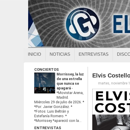
INICIO
NOTICIAS
ENTREVISTAS
DISC
CONCIERTOS
Morrissey, la luz
Elvis Costell
de una estrella
martes, noviembre 
que nunca se
apagará
-
*Movistar Arena,
Madrid.
Miércoles 29 de julio de 2026. *
*Por: Javier González. *
*Fotos: Luis Beltrán y
Estefanía Romero. *
*Morrissey *apareció con la...
ENTREVISTAS