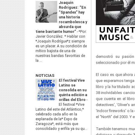
Joaquín
Rodríguez: “En
“Spandex” hay
una historia
rocambolesca y
absurda que
tiene bastante humor”
-
*Por:
Javier González. * Hablar con
*Joaquín Rodrígue*z siempre
es un placer. A su condición de
mítico bajista de una de
nuestras bandas favoritas de
demostró su pasión p
la ...
seleccionado por él m
El caso es que ahora 
NOTICIAS
El festival Vive
que esperamos tenga p
Latino se
libro y la ha titulado
consolida en su
38 inolvidables cancio
quinta edición a
que cuenta en el lib
orillas del Ebro
-
El festival *Vive
detectives’, ‘Oliver’s 
Latino del este del Atlántico,*
‘Indoor fireworks’ o l
celebrado cada año en la
el “North” del 2003. Y
explanada de la* Expo de
Zaragoza*, está más que
consolidado y enfila ya su qu...
También tenemos mucho
delicioso y desnudo ‘