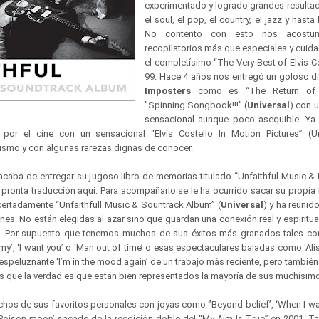
experimentado y logrado grandes resultad
el soul, el pop, el country, el jazz y hasta
No contento con esto nos acostu
recopilatorios más que especiales y cuid
el completísimo “The Very Best of Elvis Cos
99. Hace 4 años nos entregó un goloso di
Imposters
como es “The Return of t
"Spinning Songbook!!!” (
Universal
) con u
sensacional aunque poco asequible. Ya
or el cine con un sensacional “Elvis Costello In Motion Pictures” (Un
ismo y con algunas rarezas dignas de conocer.
acaba de entregar su jugoso libro de memorias titulado “Unfaithful Music & 
ronta traducción aquí. Para acompañarlo se le ha ocurrido sacar su propia
 acertadamente “Unfaithfull Music & Sountrack Album” (
Universal
) y ha reunid
nes. No están elegidas al azar sino que guardan una conexión real y espiritual
ro. Por supuesto que tenemos muchos de sus éxitos más granados tales c
army’, ‘I want you’ o ‘Man out of time’ o esas espectaculares baladas como ‘Alis
a espeluznante ‘I’m in the mood again’ de un trabajo más reciente, pero tamb
 es que la verdad es que están bien representados la mayoría de sus muchísim
s de sus favoritos personales con joyas como ‘’Beyond belief’, ‘When I was
Poison moon’ sacado de la reedición doble del “My Aim Is True” en 2001. T