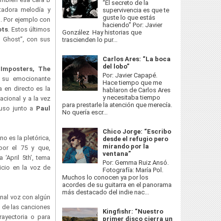
“El secreto de la
ntadora melodía y
supervivencia es que te
guste lo que estás
. Por ejemplo con
haciendo” Por: Javier
ots
. Estos últimos
González Hay historias que
p Ghost”, con sus
trascienden lo pur...
Carlos Ares: “La boca
del lobo”
Imposters, The
Por: Javier Capapé.
 su emocionante
Hace tiempo que me
a en directo es la
hablaron de Carlos Ares
y necesitaba tiempo
cional y a la vez
para prestarle la atención que merecía.
puso junto a
Paul
No quería escr...
Chico Jorge: “Escribo
o es la pletórica,
desde el refugio pero
mirando por la
 por el 75 y que,
ventana”
 ‘April 5th’, tema
Por: Gemma Ruiz Ansó.
nicio en la voz de
Fotografía: María Pol.
Muchos lo conocen ya por los
acordes de su guitarra en el panorama
más destacado del indie nac...
onal voz con algún
s de las canciones
Kingfishr: “Nuestro
rayectoria o para
primer disco cierra un