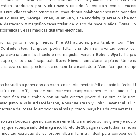
terdam’ producido por
Nick Lowe
y titulada ‘’Ghost train’ con su enca
os. Entre ellos también tenemos muchas de sus colaboraciones más sonadas
en Toussaint, George Jones, Brian Eno, The Brodsky Quartet
o
The Ro
el destacado y magnífico tema titular del disco de hace 2 años, “Wise U
tosféricas y esas mágicas guitarras eléctricas.
o no, junto a los primeros,
The Attractions
, pero también con
The 
 Confederates
. Tampoco podía faltar una de mis favoritas como es
ego elevaría aún más al cielo en su magistral versión,
Robert Wyatt
. La joy
l happen’, junto a su inseparable
Steve Nieve
al emocionante piano. ¡Un sensa
tra rareza es una preciosa demo con la encantadora ‘Veronica’ que com
s ha vuelto a poner dos golosos temas totalmente inéditos hasta la fecha. Un
can’t turn it off’, una de sus primeras composiciones en solitario allá
 para finalizar el trabajo con su más creativa juventud. La otra es la tierna
esto junto a
Kris Kristofferson, Rosanne Cash
y
John Leventhal
. El i
or entrada de
Costello
emocionan al más pintado. ¡Vaya balada otra vez más!
 son tres bocetos que no aparecen en el libro narrados por su grave y emoci
 hay que acompañarlo del magnífico libreto de 28 páginas con todas las letra
inéditas extraídas de su propio álbum familiar. ¡Ideal para conocer su t