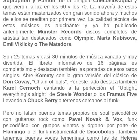
Supraphon y Panton
, de la antigua
Checoslovaquia
y
que vieron la luz en los 60 y los 70. La mayoría de estos
temas están masterizados con gran sonido ahora y muchos
de ellos se reeditan por primera vez. La calidad técnica de
estos músicos es alucinante y ya ha publicado
anteriormente
Munster Records
discos completos de
artistas tan destacados como
Olympic, Marta Kubisova,
Emil Viklicky o The Matadors
.
Son 25 temas y casi 80 minutos de música variada y muy
divertida. El libreto informativo de 16 páginas es
completísimo y destacan también las portadas de esos raros
singles. Abre
Komety
con la gran versión del clásico de
Don Covay
, "Chain of fools". Por este lado destaca también
Karel Cernoch
cantando a la perfección el "Uptight,
everything’s alright" de
Stevie Wonder
o los
Framus Five
llevando a
Chuck Berry
a terrenos cercanos al funk.
Pero no faltan buenos temas propios de soul psicodélico
con guitarras rock como
Pavel Novak & Vox
, funk
psicodélico con guapos vientos y órgano por parte de
Flamingo
o el funk instrumental de
Discobolos
. También
tenemos buenas voces femeninas como las de
Helena