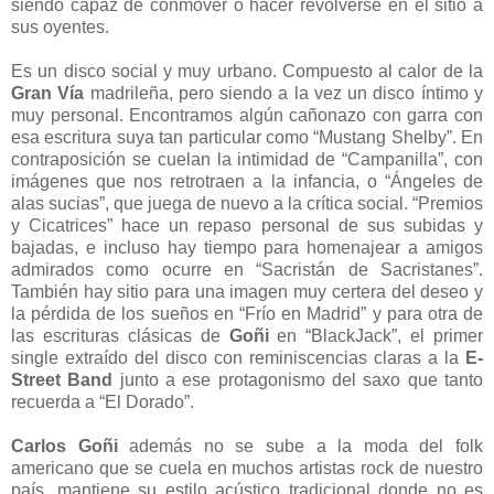
siendo capaz de conmover o hacer revolverse en el sitio a
sus oyentes.
Es un disco social y muy urbano. Compuesto al calor de la
Gran Vía
madrileña, pero siendo a la vez un disco íntimo y
muy personal. Encontramos algún cañonazo con garra con
esa escritura suya tan particular como “Mustang Shelby”. En
contraposición se cuelan la intimidad de “Campanilla”, con
imágenes que nos retrotraen a la infancia, o “Ángeles de
alas sucias”, que juega de nuevo a la crítica social. “Premios
y Cicatrices” hace un repaso personal de sus subidas y
bajadas, e incluso hay tiempo para homenajear a amigos
admirados como ocurre en “Sacristán de Sacristanes”.
También hay sitio para una imagen muy certera del deseo y
la pérdida de los sueños en “Frío en Madrid” y para otra de
las escrituras clásicas de
Goñi
en “BlackJack”, el primer
single extraído del disco con reminiscencias claras a la
E-
Street Band
junto a ese protagonismo del saxo que tanto
recuerda a “El Dorado”.
Carlos Goñi
además no se sube a la moda del folk
americano que se cuela en muchos artistas rock de nuestro
país, mantiene su estilo acústico tradicional donde no es