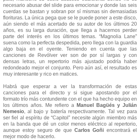
necesario abusar del slide para emocionar y donde las seis
cuerdas se bastan y sobran por sí mismas sin demasiadas
florituras. La única pega que se le puede poner a este disco,
aún siendo el más acertado de su autor de los últimos 20
años, es su larga duración, que llega a hacernos perder
parte del interés en los últimos temas. “Magnolia Lane”
suena como la perfecta despedida, pero llega con la guardia
algo baja en el oyente. Teniendo en cuenta que las
canciones de Revólver ver son de por sí largas y con
densas letras, un repertorio más ajustado podría haber
redondeado mejor el conjunto. Pero aún así, el resultado es
muy interesante y rico en matices.
Habrá que esperar a ver la transformación de estas
canciones para el directo y si sigue apostando por el
formato trío más contundente con el que ha hecho equipo en
los últimos años. Me refiero a
Manuel Bagüés y Julián
Nemesio
, al bajo y batería respectivamente. Tal vez para
ser fiel al espíritu de “Capitol” necesite algún miembro más
en la banda que dé un color menos eléctrico al repertorio,
aunque estoy seguro de que
Carlos Goñi
encontrará el
mejor modo de hacerlo.