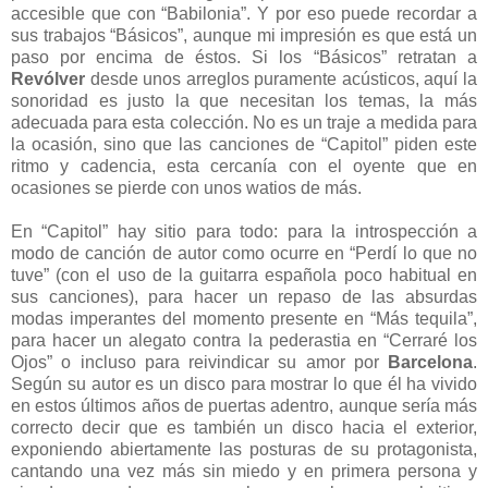
accesible que con “Babilonia”. Y por eso puede recordar a
sus trabajos “Básicos”, aunque mi impresión es que está un
paso por encima de éstos. Si los “Básicos” retratan a
Revólver
desde unos arreglos puramente acústicos, aquí la
sonoridad es justo la que necesitan los temas, la más
adecuada para esta colección. No es un traje a medida para
la ocasión, sino que las canciones de “Capitol” piden este
ritmo y cadencia, esta cercanía con el oyente que en
ocasiones se pierde con unos watios de más.
En “Capitol” hay sitio para todo: para la introspección a
modo de canción de autor como ocurre en “Perdí lo que no
tuve” (con el uso de la guitarra española poco habitual en
sus canciones), para hacer un repaso de las absurdas
modas imperantes del momento presente en “Más tequila”,
para hacer un alegato contra la pederastia en “Cerraré los
Ojos” o incluso para reivindicar su amor por
Barcelona
.
Según su autor es un disco para mostrar lo que él ha vivido
en estos últimos años de puertas adentro, aunque sería más
correcto decir que es también un disco hacia el exterior,
exponiendo abiertamente las posturas de su protagonista,
cantando una vez más sin miedo y en primera persona y