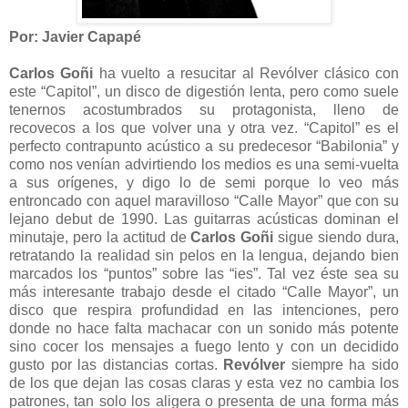
Por: Javier Capapé
Carlos Goñi
ha vuelto a resucitar al Revólver clásico con
este “Capitol”, un disco de digestión lenta, pero como suele
tenernos acostumbrados su protagonista, lleno de
recovecos a los que volver una y otra vez. “Capitol” es el
perfecto contrapunto acústico a su predecesor “Babilonia” y
como nos venían advirtiendo los medios es una semi-vuelta
a sus orígenes, y digo lo de semi porque lo veo más
entroncado con aquel maravilloso “Calle Mayor” que con su
lejano debut de 1990. Las guitarras acústicas dominan el
minutaje, pero la actitud de
Carlos Goñi
sigue siendo dura,
retratando la realidad sin pelos en la lengua, dejando bien
marcados los “puntos” sobre las “ies”. Tal vez éste sea su
más interesante trabajo desde el citado “Calle Mayor”, un
disco que respira profundidad en las intenciones, pero
donde no hace falta machacar con un sonido más potente
sino cocer los mensajes a fuego lento y con un decidido
gusto por las distancias cortas.
Revólver
siempre ha sido
de los que dejan las cosas claras y esta vez no cambia los
patrones, tan solo los aligera o presenta de una forma más