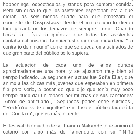
happenings, espectáculos y stands para comprar comida.
Pero sin duda lo que los asistentes esperaban era a que
dieran las seis menos cuarto para que empezara el
concierto de
Despistaos
. Desde el minuto uno lo dieron
todo y cantaron los temazos de siempre: como "Cuando
lloras" o "Física o química" que todos los asistentes
cantaban al unísono. También estrenaron su nuevo tema “Lo
contrario de ninguno” con el que se quedaron alucinados de
que gran parte del público se lo supiera.
La actuación de cada uno de ellos duraba
aproximadamente una hora, y se ajustaron muy bien al
tiempo indicado. La segunda en actuar fue
Sofía Ellar
, que
animó a las chicas más jóvenes que esperaban en primera
fila para verla, a pesar de que dijo que tenía muy poco
tiempo pudo dar un repaso por muchas de sus canciones:
"Amor de anticuario", "Segundas partes entre suicidas",
“"Rock´n’roles de chiquillos" e incluso el público tarareó la
de "Con la m", que es más reciente.
El festival dio mucho de si,
Juanito Makandé
, que animó el
cotarro con algo más de flamenquito con su “"Niña