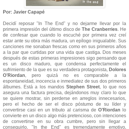
Por: Javier Capapé
Decidí reposar "In The End" y no dejarme llevar por la
primera impresión del último disco de
The Cranberries
. He
de confesar que cuando lo escuché por primera vez creí
estar ante su obra más madura, un epílogo inigualable. Sus
canciones me sonaban frescas como en sus primeros años
a la par que curtidas por una vida que castiga. Dos meses
después de estas primeras impresiones sigo pensando que
es un disco maduro, que condensa perfectamente el
sufrimiento de la que es su verdadera protagonista,
Dolores
O’Riordan
, pero quizá no es comparable a la
espontaneidad, inocencia e inmediatez de sus dos primeros
álbumes. Está a los mandos
Stephen Street
, lo que nos
asegura una factura precisa, dejándonos muy claro lo que
se quiere mostrar, sin perderse en arreglos innecesarios,
pero el hecho de ser el disco póstumo de su líder y
convertirse casi en un tributo al carisma de
O’Riordan
lo
convierte en un disco algo más pretencioso, con intenciones
de convertirse en su obra cumbre, pero sin llegar a
conseguirlo. "In the End" es tremendamente emotivo,