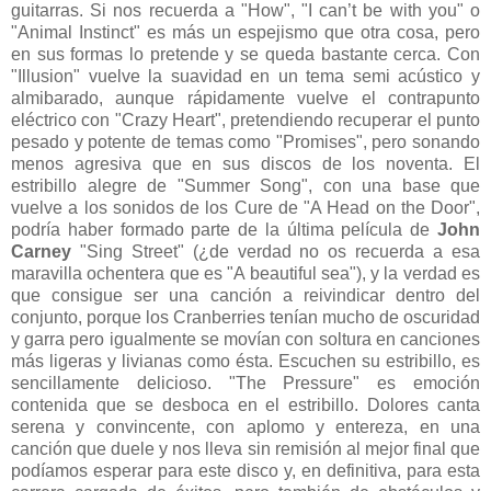
guitarras. Si nos recuerda a "How", "I can’t be with you" o
"Animal Instinct" es más un espejismo que otra cosa, pero
en sus formas lo pretende y se queda bastante cerca. Con
"Illusion" vuelve la suavidad en un tema semi acústico y
almibarado, aunque rápidamente vuelve el contrapunto
eléctrico con "Crazy Heart", pretendiendo recuperar el punto
pesado y potente de temas como "Promises", pero sonando
menos agresiva que en sus discos de los noventa. El
estribillo alegre de "Summer Song", con una base que
vuelve a los sonidos de los Cure de "A Head on the Door",
podría haber formado parte de la última película de
John
Carney
"Sing Street" (¿de verdad no os recuerda a esa
maravilla ochentera que es "A beautiful sea"), y la verdad es
que consigue ser una canción a reivindicar dentro del
conjunto, porque los Cranberries tenían mucho de oscuridad
y garra pero igualmente se movían con soltura en canciones
más ligeras y livianas como ésta. Escuchen su estribillo, es
sencillamente delicioso. "The Pressure" es emoción
contenida que se desboca en el estribillo. Dolores canta
serena y convincente, con aplomo y entereza, en una
canción que duele y nos lleva sin remisión al mejor final que
podíamos esperar para este disco y, en definitiva, para esta