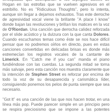
Hogan en las estrofas que se vuelven agresivos en el
estribillo. No es "Ridiculous Thoughts", pero lo intenta,
aunque sin llegar a dejarnos exhaustos. Tras este derroche
de agresividad vocal viene la brillante "A place I know"
donde bajan las revoluciones y brillan los matices en la voz
de
O’Riordan
. Una canción que derrocha calidez reforzada
por el slide acústico y la dulzura con la que canta
Dolores
.
Cuando escuchamos temas como éste se nos hace difícil
pensar que no podremos oírlos en directo, pues en estas
canciones convertidas en delicadas brisas es donde más
estremecían los registros vocales de la cantante de
Limerick
. En "Catch me if you can" manda el piano
fundiéndose con las cuerdas. La segunda mitad se torna
más salvaje, pero esta canción nos muestra claramente que
la intención de
Stephen Street
es reforzar por encima de
todo la voz de su desaparecida y carismática líder,
consiguiendo ponernos los pelos de punta siempre que sea
necesario.
"Got It" es una canción de las que nos hacen trotar, en una
línea más pop. Puede parecer simple en un principio pero
se respira preciosismo que se impone a las potentes