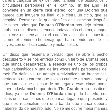
carrera cargada de éxitos, pero también de obstáculos y
dificultades personales en el camino. "In the End" se
convierte en un cierre casi etéreo, con una Dolores que
parece que intuyera su final, que cierra un ciclo, que se
despide. Pensar en lo que significa esta canción después
de saber todos que
Dolores O’Riordan
nos dejó mientras
grababa este disco estremece todavía más el alma, aunque
a la vez nos ensancha el corazón al sentir en nuestras
carnes el tremendo homenaje que han querido rendirle los
suyos, con un disco cuidado y melancólico.
Un disco que resuena a verdad, que se abre a pecho
descubierto y se nos entrega como un tarro de aromas para
que nunca desaparezca la esencia de uno de los grupos
más carismáticos y una de las voces más personales del
rock. En definitiva, un trabajo a reivindicar, un broche casi
perfecto a una carrera que tuvo su cumbre en sus albores y
que parecía que a pesar de no llegar a esas cimas podía
tener todavía mucho que decir.
The Cranberries
nos dicen
adiós, ya que
Dolores O’Riordan
no pudo hacerlo, con
estas once canciones que son más legado que presente, y
que nos reconcilian con una banda que nunca debería
haberse ido de nuestro lado. No se me ocurre mejor manera