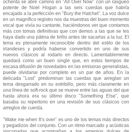
ochenta se abre camino en "All Over Now" con un rasgueo
potente de Noel Hogan a las seis cuerdas que habría
encajado a la perfección en "Bury the Hatchet". La voz dulce
en un magnífico registro nos da muestras del buen momento
vocal que vivía su cantante, haciéndonos ver que contamos
más con tomas definitivas que con demos a las que se les
haya dado una pátina de brillo antes de sacarlas a la luz. El
tema es plenamente reconocible dentro del estilo de los
irlandeses y podría haberse convertido en uno de sus
nuevos clásicos al rodarlo en directo. Lamentablemente
quedará como un buen single que, en estos tiempos de
escasa difusión de novedades en las emisoras generalistas,
puede olvidarse por completo en un par de años. En la
delicada "Lost" predominan las cuerdas que arreglan un
tema desgarrado en su estribillo, pero más claramente en
una línea de soft-rock que se mueve entre las aguas del que
hasta ahora era su último disco "Something Else", que
basaba su repertorio en una revisión de sus clásicos con
arreglos de cuerda.
"Wake me when It’s over" es uno de los temas más directos
y pegadizos del conjunto. Con un ritmo marcado y acústicas
sincopadas que acompañan a los arpegios dulces de