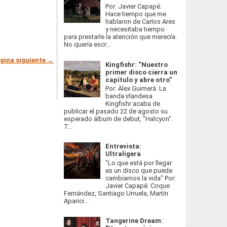
Por: Javier Capapé.
Hace tiempo que me
hablaron de Carlos Ares
y necesitaba tiempo
para prestarle la atención que merecía.
No quería escr...
gina siguiente →
Kingfishr: “Nuestro
primer disco cierra un
capítulo y abre otro”
Por: Àlex Guimerà. La
banda irlandesa
Kingfishr acaba de
publicar el pasado 22 de agosto su
esperado álbum de debut, "Halcyon".
T...
Entrevista:
Ultraligera
"Lo que está por llegar
es un disco que puede
cambiarnos la vida” Por:
Javier Capapé. Coque
Fernández, Santiago Urruela, Martín
Aparici...
Tangerine Dream: