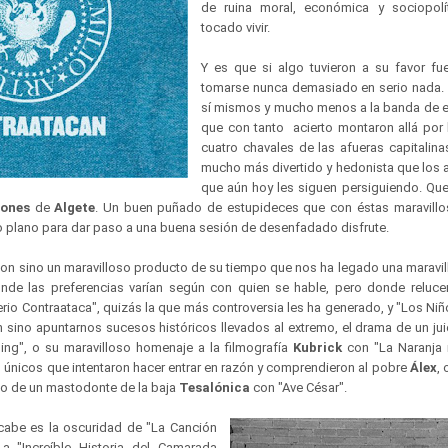
de ruina moral, económica y sociopol
tocado vivir.
Y es que si algo tuvieron a su favor f
tomarse nunca demasiado en serio nada.
sí mismos y mucho menos a la banda de e
que con tanto acierto montaron allá por
cuatro chavales de las afueras capitalina
mucho más divertido y hedonista que los
que aún hoy les siguen persiguiendo. Que 
ones
de
Algete
. Un buen puñado de estupideces que con éstas maravillo
plano para dar paso a una buena sesión de desenfadado disfrute.
on sino un maravilloso producto de su tiempo que nos ha legado una maravil
donde las preferencias varían según con quien se hable, pero donde reluc
rio Contraataca", quizás la que más controversia les ha generado, y "Los Niño
 sino apuntarnos sucesos históricos llevados al extremo, el drama de un jui
ing", o su maravilloso homenaje a la filmografía
Kubrick
con "La Naranja 
s únicos que intentaron hacer entrar en razón y comprendieron al pobre
Álex
,
no de un mastodonte de la baja
Tesalónica
con "Ave César".
cabe es la oscuridad de "La Canción
a "Increíble Historia del Camarada