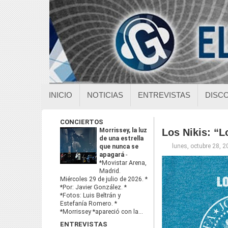
INICIO
NOTICIAS
ENTREVISTAS
DISC
CONCIERTOS
Morrissey, la luz
Los Nikis: “L
de una estrella
lunes, octubre 28, 
que nunca se
apagará
-
*Movistar Arena,
Madrid.
Miércoles 29 de julio de 2026. *
*Por: Javier González. *
*Fotos: Luis Beltrán y
Estefanía Romero. *
*Morrissey *apareció con la...
ENTREVISTAS