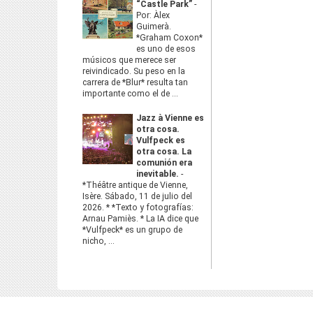
“Castle Park”
-
Por: Àlex
Guimerà.
*Graham Coxon*
es uno de esos
músicos que merece ser
reivindicado. Su peso en la
carrera de *Blur* resulta tan
importante como el de ...
Jazz à Vienne es
otra cosa.
Vulfpeck es
otra cosa. La
comunión era
inevitable.
-
*Théâtre antique de Vienne,
Isère. Sábado, 11 de julio del
2026. * *Texto y fotografías:
Arnau Pamiès. * La IA dice que
*Vulfpeck* es un grupo de
nicho, ...