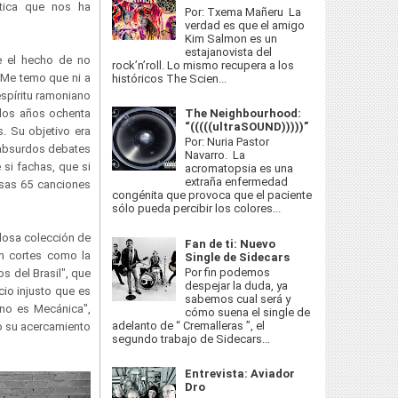
ítica que nos ha
Por: Txema Mañeru La
verdad es que el amigo
Kim Salmon es un
estajanovista del
ue el hecho de no
rock’n’roll. Lo mismo recupera a los
 Me temo que ni a
históricos The Scien...
spíritu ramoniano
The Neighbourhood:
 los años ochenta
“(((((ultraSOUND)))))”
s. Su objetivo era
Por: Nuria Pastor
 absurdos debates
Navarro. La
si fachas, que si
acromatopsia es una
extraña enfermedad
sas 65 canciones
congénita que provoca que el paciente
sólo pueda percibir los colores...
losa colección de
Fan de ti: Nuevo
en cortes como la
Single de Sidecars
Por fin podemos
s del Brasil", que
despejar la duda, ya
cio injusto que es
sabemos cual será y
no es Mecánica",
cómo suena el single de
adelanto de “ Cremalleras ”, el
 o su acercamiento
segundo trabajo de Sidecars...
Entrevista: Aviador
Dro