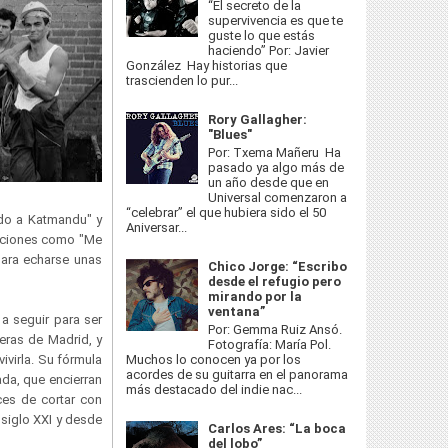
“El secreto de la
supervivencia es que te
guste lo que estás
haciendo” Por: Javier
González Hay historias que
trascienden lo pur...
Rory Gallagher:
"Blues"
Por: Txema Mañeru Ha
pasado ya algo más de
un año desde que en
Universal comenzaron a
“celebrar” el que hubiera sido el 50
do a Katmandu" y
Aniversar...
canciones como "Me
para echarse unas
Chico Jorge: “Escribo
desde el refugio pero
mirando por la
ventana”
a seguir para ser
Por: Gemma Ruiz Ansó.
ueras de Madrid, y
Fotografía: María Pol.
Muchos lo conocen ya por los
ivirla. Su fórmula
acordes de su guitarra en el panorama
ada, que encierran
más destacado del indie nac...
ces de cortar con
 siglo XXI y desde
Carlos Ares: “La boca
del lobo”