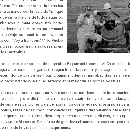
a Guerra Fría asomando en la temática
, alternando con la rabia de "Enrique
ja de ser la historia de todos aquellos
tboleros durante dos/cuatro horas
 abandonando nuestra calma semanal
 el salvaje que casi todos llevamos
rse con "Voy a Benidorm"/ "No Vuelvo
sta desembocar en maravillosas joyas
los Decibelios".
 totalmente atemporales de raigambre
Pegamoide
como "Mi Chica se ha i
a llegar a demostrar sus ganas de seguir tocando la moral y los cojones en 
ster", donde una de las tribus urbanas modernas más absurdas les sirve 
ollo demostrando que siguen estando en la mejor de las formas posibles.
ste recopilatorio es que
Los Nikis
nos muestran desde su retiro el camino 
e piel fina y ofendiditos, tienen que volver cuatro tíos veteranos de las af
 sus viejas canciones para demostrarnos que la vida no sirve si no es para v
 sonrisa, reírse de casi todo, con canciones urgentes de apariencia desenfad
 desgranados con calma, desde opciones totalmente apolíticas, son capa
a navaja de
Albacete
. Sin infulas de grandeza ni mamarracheces progres del
uen siendo hoy más necesarios que nunca.