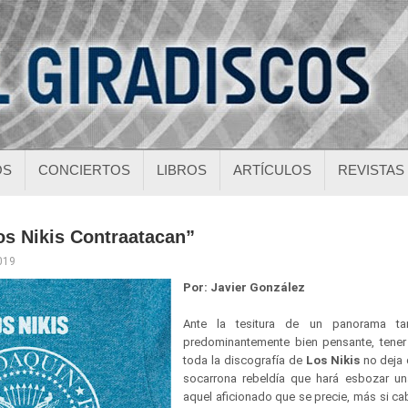
OS
CONCIERTOS
LIBROS
ARTÍCULOS
REVISTAS
os Nikis Contraatacan”
2019
Por: Javier González
Ante la tesitura de un panorama t
predominantemente bien pensante, tener
toda la discografía de
Los Nikis
no deja 
socarrona rebeldía que hará esbozar un
aquel aficionado que se precie, más si ca