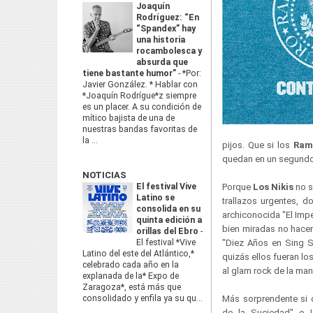
Joaquín
Rodríguez: “En
“Spandex” hay
una historia
rocambolesca y
absurda que
tiene bastante humor”
-
*Por:
Javier González. * Hablar con
*Joaquín Rodrígue*z siempre
es un placer. A su condición de
mítico bajista de una de
nuestras bandas favoritas de
la ...
pijos. Que si los
Ram
quedan en un segundo 
NOTICIAS
El festival Vive
Porque
Los Nikis
no s
Latino se
trallazos urgentes, 
consolida en su
archiconocida "El Impe
quinta edición a
bien miradas no hacen
orillas del Ebro
-
El festival *Vive
"Diez Años en Sing S
Latino del este del Atlántico,*
quizás ellos fueran lo
celebrado cada año en la
al glam rock de la ma
explanada de la* Expo de
Zaragoza*, está más que
consolidado y enfila ya su qu...
Más sorprendente si 
de la Suciedad" o L