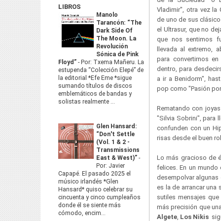
LIBROS
Vladimir", otra vez l
Manolo
de uno de sus clásicos
Tarancón: “The
el Ultrasur, que no de
Dark Side Of
The Moon. La
que nos sentimos fu
Revolución
llevada al extremo,
Sónica de Pink
para convertirnos en
Floyd”
-
Por: Txema Mañeru. La
dentro, para desdeci
estupenda “Colección Elepé” de
la editorial *Efe Eme *sigue
a ir a Benidorm", ha
sumando títulos de discos
pop como "Pasión por 
emblemáticos de bandas y
solistas realmente ...
Rematando con joyas
"Silvia Sobrini", par
Glen Hansard:
confunden con un Hip
“Don't Settle
risas desde el buen r
(Vol. 1 & 2 -
Transmissions
Lo más gracioso de é
East & West)”
-
Por: Javier
felices. En un mundo d
Capapé. El pasado 2025 el
desempolvar algunas de
músico irlandés *Glen
es la de arrancar una
Hansard* quiso celebrar su
sutiles mensajes que
cincuenta y cinco cumpleaños
donde él se siente más
más precisión que un
cómodo, encim...
Algete
,
Los Nikis
sig