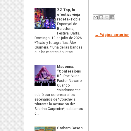
ZZ Top, la
efectiva vieja
receta
-
Poble
Espanyol de
Barcelona,
Festival Barts.
← Página anterior
Domingo, 19 de julio de 2026.
*Texto y fotografías: Àlex
Guimerà. * Una de las bandas
que ha mantenido intac...
Madonna:
“Confessions
II”
-
Por: Nuria
Pastor Navarro
Cuando
*Madonna *se
subió por sorpresa a los
escenarios de *Coachella
*durante la actuación de*
Sabrina Carpenter*, sabíamos
q...
Graham Coxon: