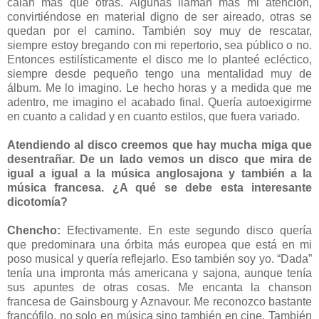
calan más que otras. Algunas llaman más mi atención,
convirtiéndose en material digno de ser aireado, otras se
quedan por el camino. También soy muy de rescatar,
siempre estoy bregando con mi repertorio, sea público o no.
Entonces estilísticamente el disco me lo planteé ecléctico,
siempre desde pequeño tengo una mentalidad muy de
álbum. Me lo imagino. Le hecho horas y a medida que me
adentro, me imagino el acabado final. Quería autoexigirme
en cuanto a calidad y en cuanto estilos, que fuera variado.
Atendiendo al disco creemos que hay mucha miga que
desentrañar. De un lado vemos un disco que mira de
igual a igual a la música anglosajona y también a la
música francesa. ¿A qué se debe esta interesante
dicotomía?
Chencho:
Efectivamente. En este segundo disco quería
que predominara una órbita más europea que está en mi
poso musical y quería reflejarlo. Eso también soy yo. “Dada”
tenía una impronta más americana y sajona, aunque tenía
sus apuntes de otras cosas. Me encanta la chanson
francesa de Gainsbourg y Aznavour. Me reconozco bastante
francófilo, no solo en música sino también en cine. También