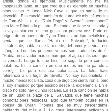
artista, donde es ejemplar. Musicalmente no me ha
traspasado tanto, aunque creo que es ejemplo en muchas
otras cosas. Y luego Nick Cave sí que es santo de mi
devoción. Esa canción también deja traducir mis influencias
de Tom Waits, el de “Rain Dogs” y “Swordfishtrombones”,
con Marc Ribot a la guitarra. Es corte que tiene su historia y
lo voy contar con mucho gusto por primera vez. Parte en
origen de un poema de Dylan Thomas, un tipo metafísico y
genial, que se llama “Había un Salvador”, traducido
literalmente, hablaba de la muerte, del amor y la vida, ese
triángulo. Los dos primeros versos son traducidos de él:
“Había un salvador más común que el agua, más cruel que
la verdad”. Luego lo que hice fue seguirlo pero con mis
palabras. Es la canción en que menos me he parado a
corregir. Es pura escritura automática. La letra hace
referencia a un lugar de Sevilla. No soy nacionalista, ni
mucho menos localista, cosa que digo con cierta ironía, pero
sí soy empírico porque escribo desde la experiencia. En el
disco no solo hay guiños locales. En esta canción se habla
de un lugar, la plaza de El Salvador, que tiene muchas
connotaciones religiosas, algo que también ocurre en la
poesía de Dylan Thomas que es muy trascendente,
hablando del más allá. Lo creía interesante aplicarlo a