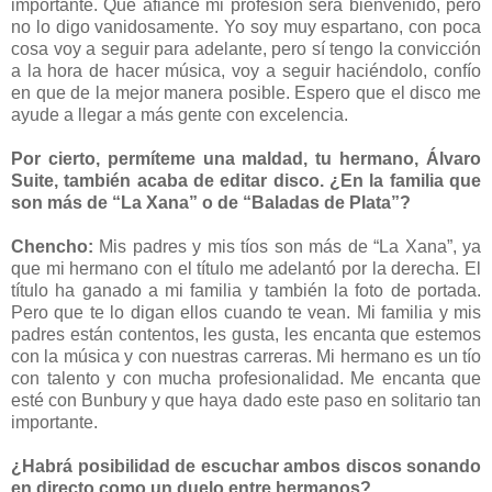
importante. Que afiance mi profesión será bienvenido, pero
no lo digo vanidosamente. Yo soy muy espartano, con poca
cosa voy a seguir para adelante, pero sí tengo la convicción
a la hora de hacer música, voy a seguir haciéndolo, confío
en que de la mejor manera posible. Espero que el disco me
ayude a llegar a más gente con excelencia.
Por cierto, permíteme una maldad, tu hermano, Álvaro
Suite, también acaba de editar disco. ¿En la familia que
son más de “La Xana” o de “Baladas de Plata”?
Chencho:
Mis padres y mis tíos son más de “La Xana”, ya
que mi hermano con el título me adelantó por la derecha. El
título ha ganado a mi familia y también la foto de portada.
Pero que te lo digan ellos cuando te vean. Mi familia y mis
padres están contentos, les gusta, les encanta que estemos
con la música y con nuestras carreras. Mi hermano es un tío
con talento y con mucha profesionalidad. Me encanta que
esté con Bunbury y que haya dado este paso en solitario tan
importante.
¿Habrá posibilidad de escuchar ambos discos sonando
en directo como un duelo entre hermanos?