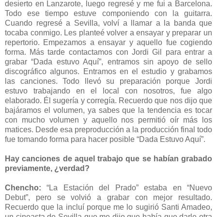
desierto en Lanzarote, luego regresé y me fui a Barcelona.
Todo ese tiempo estuve componiendo con la guitarra.
Cuando regresé a Sevilla, volví a llamar a la banda que
tocaba conmigo. Les planteé volver a ensayar y preparar un
repertorio. Empezamos a ensayar y aquello fue cogiendo
forma. Más tarde contactamos con Jordi Gil para entrar a
grabar “Dada estuvo Aquí”, entramos sin apoyo de sello
discográfico algunos. Entramos en el estudio y grabamos
las canciones. Todo llevó su preparación porque Jordi
estuvo trabajando en el local con nosotros, fue algo
elaborado. Él sugería y corregía. Recuerdo que nos dijo que
bajáramos el volumen, ya sabes que la tendencia es tocar
con mucho volumen y aquello nos permitió oír más los
matices. Desde esa preproducción a la producción final todo
fue tomando forma para hacer posible “Dada Estuvo Aquí”.
Hay canciones de aquel trabajo que se habían grabado
previamente, ¿verdad?
Chencho:
“La Estación del Prado” estaba en “Nuevo
Debut”, pero se volvió a grabar con mejor resultado.
Recuerdo que la incluí porque me lo sugirió Santi Amadeo,
un cineasta de Sevilla que me dijo que había que darle otra