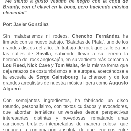
“Me siento a gusto vestido de negro con la copa de
Brandy, con el clavel en la boca, pero haciendo música
elemental”
Por: Javier González
Sin malabarismos ni rodeos.
Chencho Fernández
ha
firmado con su nuevo trabajo, “Baladas de Plata”, uno de los
grandes discos del año. Un trabajo de rock que callejea por
las calles de
Sevilla
, sabiendo llevar a su terreno la
herencia del rock anglosajón, en su vertiente más cercana a
Lou Reed
,
Nick Cave
y
Tom Waits
, de la misma forma que
deja retazos de costumbrismos a la europea, acercándose a
la escuela de
Serge Gainsbourg
, la chanson y de los
grandes arreglistas de nuestra música ligera como
Augusto
Algueró
.
Con semejantes ingredientes, ha fabricado un disco
rotundo, personalísimo, con textos cuidados y evocadores,
que abordan temáticas universales desde perspectivas
interesantes, distintas y novedosas, rematando unas
canciones brutales interpretadas de manera colosal que
suponen la confirmación absoluta de que tenemos entre