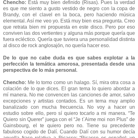
Chencho:
Está muy bien definido (Risas). Pues la verdad
es que me siento a gusto vestido de negro con la copa de
Brandy, con el clavel en la boca, pero haciendo música
elemental. Así me veo yo. Está muy bien esa pregunta. Creo
que retrata bien mi propuesta en este disco. Pero por eso
conviven las dos vertientes y alguna más porque quería que
fuera ecléctico. Quería que tuviera una personalidad distinta
al disco de rock anglosajón, no quería hacer eso.
De lo que no cabe duda es que sabes explotar a la
perfección la temática amorosa, presentada desde una
perspectiva de lo más personal.
Chencho:
Me lo tomo como un halago. Sí, mira otra cosa a
colación de lo que dices. El gran tema lo quiero abordar a
mí manera. No me convencen las canciones de amor, salvo
excepciones y artistas contados. Es un tema muy amplio
banalizado con mucha frecuencia. No voy a hacer un
estudio sobre ello, pero sí quiero tocarlo a mi manera. “Te
Quiero sin Querer” juega con el “Je t`Aime moi non Plus” de
Gainsbourg, el te quiero pero no. Tiene su precedente
fabuloso cogido de Dalí. Cuando Dalí con su humor decía
aquella frase relativa a Picasso: “Picasso es español; yo