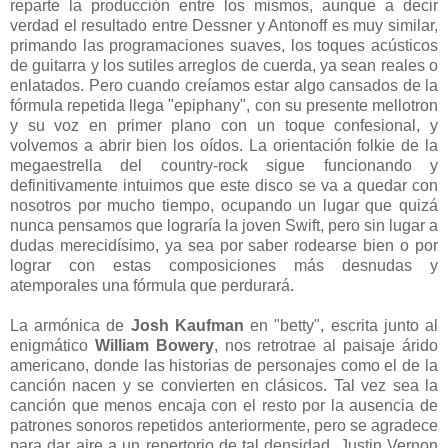
reparte la producción entre los mismos, aunque a decir
verdad el resultado entre Dessner y Antonoff es muy similar,
primando las programaciones suaves, los toques acústicos
de guitarra y los sutiles arreglos de cuerda, ya sean reales o
enlatados. Pero cuando creíamos estar algo cansados de la
fórmula repetida llega "epiphany", con su presente mellotron
y su voz en primer plano con un toque confesional, y
volvemos a abrir bien los oídos. La orientación folkie de la
megaestrella del country-rock sigue funcionando y
definitivamente intuimos que este disco se va a quedar con
nosotros por mucho tiempo, ocupando un lugar que quizá
nunca pensamos que lograría la joven Swift, pero sin lugar a
dudas merecidísimo, ya sea por saber rodearse bien o por
lograr con estas composiciones más desnudas y
atemporales una fórmula que perdurará.
La armónica de
Josh Kaufman
en "betty", escrita junto al
enigmático
William Bowery
, nos retrotrae al paisaje árido
americano, donde las historias de personajes como el de la
canción nacen y se convierten en clásicos. Tal vez sea la
canción que menos encaja con el resto por la ausencia de
patrones sonoros repetidos anteriormente, pero se agradece
para dar aire a un repertorio de tal densidad. Justin Vernon