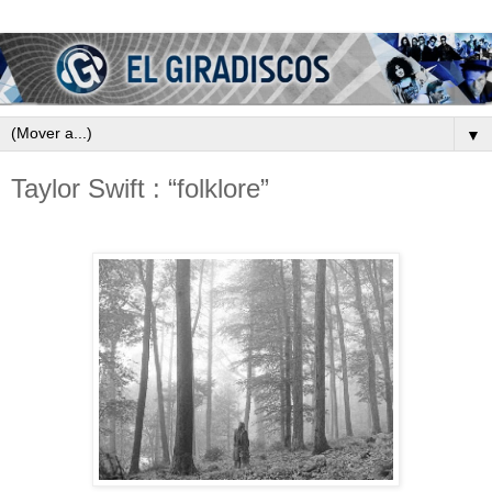
▼
Taylor Swift : “folklore”