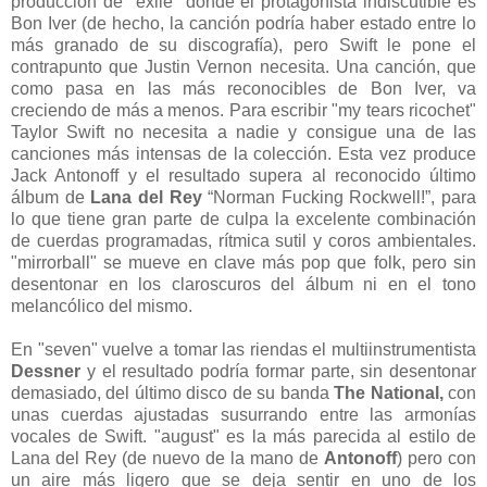
producción de "exile" donde el protagonista indiscutible es
Bon Iver (de hecho, la canción podría haber estado entre lo
más granado de su discografía), pero Swift le pone el
contrapunto que Justin Vernon necesita. Una canción, que
como pasa en las más reconocibles de Bon Iver, va
creciendo de más a menos. Para escribir "my tears ricochet"
Taylor Swift no necesita a nadie y consigue una de las
canciones más intensas de la colección. Esta vez produce
Jack Antonoff y el resultado supera al reconocido último
álbum de
Lana del Rey
“Norman Fucking Rockwell!”, para
lo que tiene gran parte de culpa la excelente combinación
de cuerdas programadas, rítmica sutil y coros ambientales.
"mirrorball" se mueve en clave más pop que folk, pero sin
desentonar en los claroscuros del álbum ni en el tono
melancólico del mismo.
En "seven" vuelve a tomar las riendas el multiinstrumentista
Dessner
y el resultado podría formar parte, sin desentonar
demasiado, del último disco de su banda
The National,
con
unas cuerdas ajustadas susurrando entre las armonías
vocales de Swift. "august" es la más parecida al estilo de
Lana del Rey (de nuevo de la mano de
Antonoff
) pero con
un aire más ligero que se deja sentir en uno de los