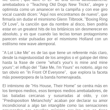
arrebatadora o "Teaching Old Dogs New Tricks", alegre y
optimista como un amanecer en la campiña y con ese giro
vocal cuando dicen: "Aquí nos encontramos de nuevo", que
firmaría sin dudar el mismismo Glenn Tilbrook. "Boxing Ring
Of Love", la canción que da nombre al disco, bien podría
estar en un greatest hits de los británicos sin desmerecer en
absoluto, y es que cuando las teclas toman protagonismo
parecen estar pulsadas por el mismismo Holland con un
estilismo new wave atemporal.
"A Lot Like Me" es de las que tiene un referente más claro,
desde la majestuosidad de los arreglos o el galope del ritmo
hasta la frase de cierre "what's your's is mine and mine
yours"; el influjo del "Take Me, I'm Yours" es notorio, algo no
tan obvio en "In Front Of Everyone", que explora la faceta
más powerpopera de la banda homenajeada.
El intimismo de "His House, Their Home" se centra más en
los tiempos medios, esos tiempos medios arrebatadores, de
las baladas cercanas y susurradas al oído, y con
"Predisposition Melancholy" acaban por declarar su amor
incondicional a algo tan intangible como las sensaciones