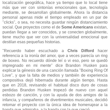
localización geográfica, hace ya tiempo que lo local tiene
más que ver con sintonías emocionales que, tecnología
mediante, se desarrollan globalmente. Ahora la distancia
personal apenas mide el tiempo empleado en un par de
"clicks", o sea, no necesita guardar ningún distanciamiento
social. Que proyectos como el de
Some Americans
existan,
puedan llegar a ser conocidos, y se conecten globalmente,
tiene mucho que ver con la universalidad emocional que
destilan esas pequeñas historias.
"Recuerdo haber escuchado a
Chris Difford
hacer
referencia a la ironía del amor, que a veces parecía un ring
de boxeo. No recuerdo dónde leí o vi eso, pero se quedó
impregnado en mi mente" dice Brandon Husken para
explicar la génesis de una canción llamada "Boxing Ring Of
Love", y que la falta de medios y también de experiencia
compositiva dejó hibernada durante algún tiempo. Hasta
que en 2018, revisando el habitual disco duro de cosas
perdidas Brandon Husken tropezó de nuevo con aquel
esbozo de canción, y con la ayuda de dos amigos de la
infancia, y compañeros de divertimentos musicales, decidió
retomar el proyecto con la única idea de homenajear a la
banda que admiraba, a la banda con la que creció.