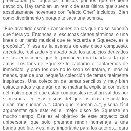
provocadas por aquellos músicos por los que se tiene
devoción. Hay también un remix de esta última que suena
absolutamente noventero con "efecto Cher" incluidos. Bien
como divertimento y porque te saca una sonrisa.
"Fue divertido escribir canciones en las que no se suponía
que fuera yo. Entonces, si escuchas ciertos términos, o una
línea o un tamiz musical que te recuerda a Squeeze, es a
propósito". Y esa es la esencia de este disco compuesto,
arreglado, realizado y grabado bajo los auspicios derivados
de las emociones que te producen una banda a la que
amas. Los fans de Squeeze lo captaran o captaremos de
inmediato, y para los que no lo sean se tratara, ni más ni
menos, que de una pequeña colección de temas realmente
inspirados. Una colección de temas sencillos y muy bien
estructurados y que aún de no mediar la explicita confesión
del motivo por el que están compuestos resultan validos por
sí mismos. De esos discos del que los mas despistados
dirían "me suenan a..". Claro que "suenan a..", y seria fácil
argumentar que este es el mejor disco de Squeeze en
mucho tiempo. Ese es el objetivo de este proyecto casi
unipersonal que solo pretende rendir homenaje a una
banda que fue, y es, muy importante para los autores... para