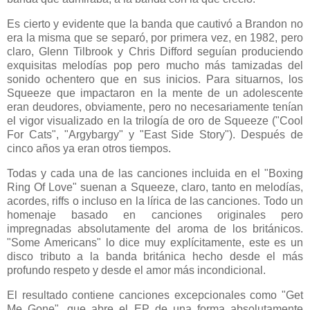
Es cierto y evidente que la banda que cautivó a Brandon no
era la misma que se separó, por primera vez, en 1982, pero
claro, Glenn Tilbrook y Chris Difford seguían produciendo
exquisitas melodías pop pero mucho más tamizadas del
sonido ochentero que en sus inicios. Para situarnos, los
Squeeze que impactaron en la mente de un adolescente
eran deudores, obviamente, pero no necesariamente tenían
el vigor visualizado en la trilogía de oro de Squeeze ("Cool
For Cats", "Argybargy" y "East Side Story"). Después de
cinco años ya eran otros tiempos.
Todas y cada una de las canciones incluida en el "Boxing
Ring Of Love" suenan a Squeeze, claro, tanto en melodías,
acordes, riffs o incluso en la lírica de las canciones. Todo un
homenaje basado en canciones originales pero
impregnadas absolutamente del aroma de los británicos.
"Some Americans" lo dice muy explícitamente, este es un
disco tributo a la banda británica hecho desde el más
profundo respeto y desde el amor más incondicional.
El resultado contiene canciones excepcionales como "Get
Me Gone", que abre el EP de una forma absolutamente