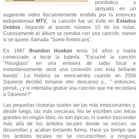
pronóstico y
apoyada en un
sugerente video frecuentemente emitido por la entonces
todopoderosa
MTV,
la canción fue un éxito en
Estados
Unidos
, llegando al puesto número 15 de las listas.
Curiosamente el álbum se cerraba con una canción, menor
si se quiere, llamada "Some Americans".
En 1987
Brandon Husken
tenía 14 años y había
comenzado a tocar la batería: "Escuché la canción
"Hourglass" en una emisora de radio local e
instantáneamente sentí una conexión con esta brillante
banda". La historia se reencuentra cuando en 2006
Squeeze decidió tomarse otro descanso y... ” entonces,
pensé, ¿y si intentaba grabar una canción que me recordara
a Squeeze?”
Las pequeñas historias suelen ser las más emocionantes y,
desde luego, las más cercanas. No se escriben con letras
grandes en ningún libro, no son épicas, ni suelen trascender
más allá de los ámbitos locales donde se inician, se
desarrollan y acaban tomando forma. Hace ya tiempo que
los ámbitos locales no se circunscriben a ninguna