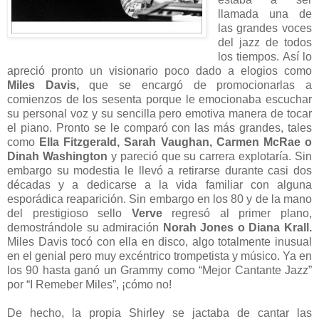
llamada una de
las grandes voces
del jazz de todos
los tiempos. Así lo
apreció pronto un visionario poco dado a elogios como
Miles Davis,
que se encargó de promocionarlas a
comienzos de los sesenta porque le emocionaba escuchar
su personal voz y su sencilla pero emotiva manera de tocar
el piano. Pronto se le comparó con las más grandes, tales
como
Ella Fitzgerald, Sarah Vaughan, Carmen McRae o
Dinah Washington
y pareció que su carrera explotaría. Sin
embargo su modestia le llevó a retirarse durante casi dos
décadas y a dedicarse a la vida familiar con alguna
esporádica reaparición. Sin embargo en los 80 y de la mano
del prestigioso sello
Verve
regresó al primer plano,
demostrándole su admiración
Norah Jones o Diana Krall.
Miles Davis tocó con ella en disco, algo totalmente inusual
en el genial pero muy excéntrico trompetista y músico. Ya en
los 90 hasta ganó un Grammy como “Mejor Cantante Jazz”
por “I Remeber Miles”, ¡cómo no!
De hecho, la propia Shirley se jactaba de cantar las