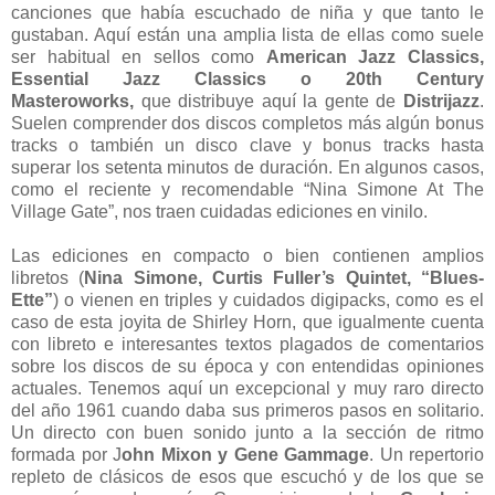
canciones que había escuchado de niña y que tanto le
gustaban. Aquí están una amplia lista de ellas como suele
ser habitual en sellos como
American Jazz Classics,
Essential Jazz Classics o 20th Century
Masteroworks,
que distribuye aquí la gente de
Distrijazz
.
Suelen comprender dos discos completos más algún bonus
tracks o también un disco clave y bonus tracks hasta
superar los setenta minutos de duración. En algunos casos,
como el reciente y recomendable “Nina Simone At The
Village Gate”, nos traen cuidadas ediciones en vinilo.
Las ediciones en compacto o bien contienen amplios
libretos (
Nina Simone, Curtis Fuller’s Quintet, “Blues-
Ette”
) o vienen en triples y cuidados digipacks, como es el
caso de esta joyita de Shirley Horn, que igualmente cuenta
con libreto e interesantes textos plagados de comentarios
sobre los discos de su época y con entendidas opiniones
actuales. Tenemos aquí un excepcional y muy raro directo
del año 1961 cuando daba sus primeros pasos en solitario.
Un directo con buen sonido junto a la sección de ritmo
formada por J
ohn Mixon y Gene Gammage
. Un repertorio
repleto de clásicos de esos que escuchó y de los que se