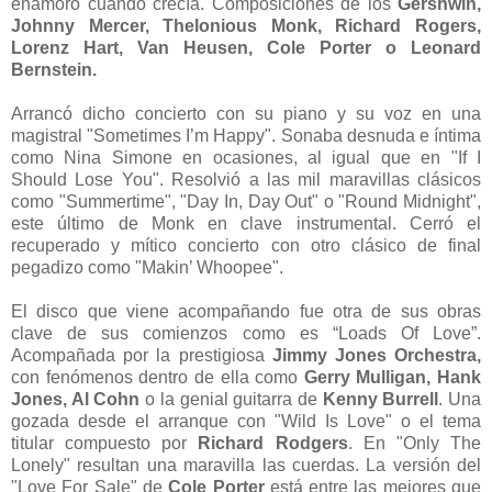
enamoró cuando crecía. Composiciones de los
Gershwin,
Johnny Mercer, Thelonious Monk, Richard Rogers,
Lorenz Hart, Van Heusen, Cole Porter o Leonard
Bernstein.
Arrancó dicho concierto con su piano y su voz en una
magistral "Sometimes I’m Happy". Sonaba desnuda e íntima
como Nina Simone en ocasiones, al igual que en "If I
Should Lose You". Resolvió a las mil maravillas clásicos
como "Summertime", "Day In, Day Out" o "Round Midnight",
este último de Monk en clave instrumental. Cerró el
recuperado y mítico concierto con otro clásico de final
pegadizo como "Makin’ Whoopee".
El disco que viene acompañando fue otra de sus obras
clave de sus comienzos como es “Loads Of Love”.
Acompañada por la prestigiosa
Jimmy Jones Orchestra,
con fenómenos dentro de ella como
Gerry Mulligan, Hank
Jones, Al Cohn
o la genial guitarra de
Kenny Burrell
. Una
gozada desde el arranque con "Wild Is Love" o el tema
titular compuesto por
Richard Rodgers
. En "Only The
Lonely" resultan una maravilla las cuerdas. La versión del
"Love For Sale" de
Cole Porter
está entre las mejores que