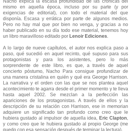
Nacho explica la escasa profundidad de las crónicas del
mismo en aquella época, incluso por su parte (y por
exigencias de editorial), con todo el material del que
disponía. Escasa y errática por parte de algunos medios.
Pero no hay mal que por bien no venga, y gracias a no
haber publicado en su día todo ese material, tenemos hoy
un libro maravilloso editado por
Lenoir Ediciones
.
A lo largo de nueve capítulos, el autor nos explica paso a
paso, qué sucedió en aquel recinto, qué supuso para sus
protagonistas y para los asistentes, pero lo más
sorprendente de este libro, es que, a través de aquel
concierto póstumo, Nacho Para consigue profundizar de
una manera cristalina en quién y qué era George Harrison.
La narrativa y el orden con las que se nos plantea aquel
acontecimiento te agarra desde el primer momento y te lleva
hasta aquel 2002. Se mezclan a la perfección las
apariciones de los protagonistas. A través de ellos y la
descripción de su relación con Harrison, ese in memorian
adquiere un significado tan profundo como creo que le
hubiera gustado al impulsor de aquella idea,
Eric Clapton
,
y como creo que le hubiera gustado al propio George (me
quedo con esa sensación después de terminar la lectura).