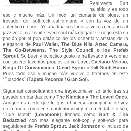
Realmente Bart
ha sido y es todo
eso y mucho más. Un mod, un cantante de blues, un
trovador del soft-rock californiano y con la voz de un
auténtico crooner. Yo añadiría sus tonos a veces cercanos al
jazz vocal o al white-eyed soul más elegante. Luego está su
pasión por el pop británico de los ochenta y artistas de la
elegancia de
Paul Weller, The Blue Nile, Aztec Camera,
The Go-Betweens, The Style Council o los Prefab
Sprout.
Su buen y ecléctico gusto le ha llevado a versionar
con acierto favoritos propios como
Love, Caetano Veloso,
Kings Of Convenience, David Byrne o Gill Scott-Heron.
Pues todo eso y mucho más vuelve a traernos en este
“Episodes" (
Tapete Records / Gran Sol
).
Sigue así consolidando una trayectoria en solitario tras su
pasado en bandas como
The Kinetica y The Loved Ones.
Aunque es cierto que le gusta hacerse acompañar de vez
en cuando, como en su anterior y muy recomendable disco,
“Blue Motel” (
Lovemonk
) firmado como
Bart & The
Bedazzled
con más elegante soft-pop y soft-rock para
seguidores de
Prefab Sprout, Jack Johnson
o incluso de