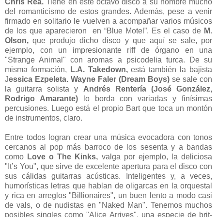
Chris Rea.
Tiene en este octavo disco a su nombre mucho
del romanticismo de estos grandes. Además, pese a venir
firmado en solitario le vuelven a acompañar varios músicos
de los que aparecieron en “Blue Motel”. Es el caso de
M.
Olson,
que produjo dicho disco y que aquí se sale, por
ejemplo, con un impresionante riff de órgano en una
"Strange Animal" con aromas a psicodelia turca. De su
misma formación,
L.A. Takedown,
está también la bajista
J
essica Ezpeleta.
Wayne Faler (Dream Boys)
se sale con
la guitarra solista y
Andrés Rentería (José González,
Rodrigo Amarante)
lo borda con variadas y finísimas
percusiones. Luego está el propio Bart que toca un montón
de instrumentos, claro.
Entre todos logran crear una música evocadora con tonos
cercanos al pop más barroco de los sesenta y a bandas
como
Love o The Kinks,
valga por ejemplo, la deliciosa
"It’s You", que sirve de excelente apertura para el disco con
sus cálidas guitarras acústicas. Inteligentes y, a veces,
humorísticas letras que hablan de oligarcas en la orquestal
y rica en arreglos "Billionaires", un buen lento a modo casi
de vals, o de nudistas en "Naked Man". Tenemos muchos
posibles singles como "Alice Arrives", una especie de brit-