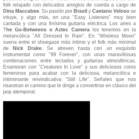
folk relajado con delicados arreglos de cuerda a cargo de
Dina Maccabee
. Su pasión por
Brasil
y
Caetano Veloso
se
intuye, y algo más, en una "Easy Listeners" muy bien
cantada y con una finísima guitarra eléctrica. Los aires a
T
he Go-Betweens o Aztec Camera
los tenemos en la
melancólica "All Dressed In Rain". En "Wireless Moon"
suena entre el shoegaze más íntimo y el folk más minimal
de
Nick Drake.
Se atreven hasta con un exquisito
instrumental como "99 Forever", con unas maravillosas
combinaciones entre teclados y guitarras atmosféricas.
Enamoran con "Creatures In Love" y sus deliciosos coros
femeninos para acabar con la deliciosa, melancólica e
intimimante reivindicativa "Still Life". Señales que nos
muestran el camino que le dirige a convertirse en clásico del
pop atemporal.