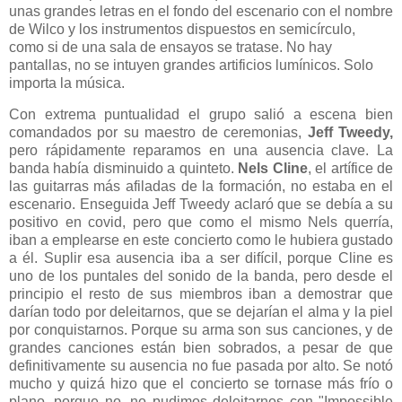
unas grandes letras en el fondo del escenario con el nombre
de Wilco y los instrumentos dispuestos en semicírculo,
como si de una sala de ensayos se tratase. No hay
pantallas, no se intuyen grandes artificios lumínicos. Solo
importa la música.
Con extrema puntualidad el grupo salió a escena bien
comandados por su maestro de ceremonias,
Jeff Tweedy,
pero rápidamente reparamos en una ausencia clave. La
banda había disminuido a quinteto.
Nels Cline
, el artífice de
las guitarras más afiladas de la formación, no estaba en el
escenario. Enseguida Jeff Tweedy aclaró que se debía a su
positivo en covid, pero que como el mismo Nels querría,
iban a emplearse en este concierto como le hubiera gustado
a él. Suplir esa ausencia iba a ser difícil, porque Cline es
uno de los puntales del sonido de la banda, pero desde el
principio el resto de sus miembros iban a demostrar que
darían todo por deleitarnos, que se dejarían el alma y la piel
por conquistarnos. Porque su arma son sus canciones, y de
grandes canciones están bien sobrados, a pesar de que
definitivamente su ausencia no fue pasada por alto. Se notó
mucho y quizá hizo que el concierto se tornase más frío o
plano, porque no, no pudimos deleitarnos con "Impossible