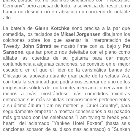
Germany", pero a pesar de todo, la solvencia del resto como
banda no desmereció en absoluto un concierto de notable
alto.
La batería de
Glenn Kotchke
sonó precisa a la par que
comedida, los teclados de
Mikael Jorgensen
dibujaron los
colchones sobre los que asentar la interpretación de
Tweedy,
John Stirratt
se mostró firme con su bajo y
Pat
Sansone
, que tan pronto nos deleitaba con el piano como
afilaba las cuerdas de su guitarra para dar mayor
contundencia a algunas canciones, se convirtió en el mejor
escudero en el que el líder de la carismática banda de
Chicago se apoyaría durante gran parte de la velada. Así,
con toda la seguridad que podríamos esperar de uno de los
grupos más sólidos del rock norteamericano comenzaron de
menos a más, mostrándose más comedidos mientras
entonaban sus más sentidas composiciones pertenecientes
a su último álbum "I am my mother" y "Cruel Country", para
seguidamente empezar a mostrar concesiones a su pasado
más granado con las celebradas "I am trying to break your
heart", del aclamado "Yankee Hotel Foxtrot" (hasta seis
canciones sonaron de su disco más aclamado) o "Sunken