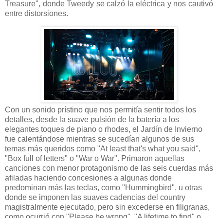
Treasure", donde Tweedy se calzó la eléctrica y nos cautivó
entre distorsiones.
Con un sonido prístino que nos permitía sentir todos los
detalles, desde la suave pulsión de la batería a los
elegantes toques de piano o rhodes, el Jardín de Invierno
fue calentándose mientras se sucedían algunos de sus
temas más queridos como "At least that's what you said",
"Box full of letters" o "War o War". Primaron aquellas
canciones con menor protagonismo de las seis cuerdas más
afiladas haciendo concesiones a algunas donde
predominan más las teclas, como "Hummingbird", u otras
donde se imponen las suaves cadencias del country
magistralmente ejecutado, pero sin excederse en filigranas,
como ocurrió con "Please be wrong", "A lifetime to find" o