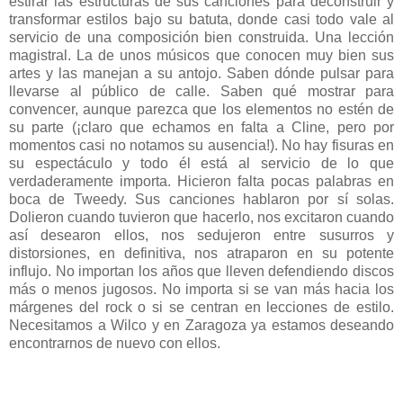
estirar las estructuras de sus canciones para deconstruir y
transformar estilos bajo su batuta, donde casi todo vale al
servicio de una composición bien construida. Una lección
magistral. La de unos músicos que conocen muy bien sus
artes y las manejan a su antojo. Saben dónde pulsar para
llevarse al público de calle. Saben qué mostrar para
convencer, aunque parezca que los elementos no estén de
su parte (¡claro que echamos en falta a Cline, pero por
momentos casi no notamos su ausencia!). No hay fisuras en
su espectáculo y todo él está al servicio de lo que
verdaderamente importa. Hicieron falta pocas palabras en
boca de Tweedy. Sus canciones hablaron por sí solas.
Dolieron cuando tuvieron que hacerlo, nos excitaron cuando
así desearon ellos, nos sedujeron entre susurros y
distorsiones, en definitiva, nos atraparon en su potente
influjo. No importan los años que lleven defendiendo discos
más o menos jugosos. No importa si se van más hacia los
márgenes del rock o si se centran en lecciones de estilo.
Necesitamos a Wilco y en Zaragoza ya estamos deseando
encontrarnos de nuevo con ellos.