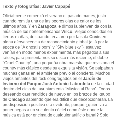
Texto y fotografías: Javier Capapé
Oficialmente comenzó el verano el pasado martes, justo
cuando remitía una de las peores olas de calor de los
últimos años. Y en
Zaragoza
le dimos la bienvenida con la
música de los norteamericanos
Wilco
. Viejos conocidos en
tierras mañas, de cuando recalaron por la sala
Oasis
en
plena efervescencia de reconocimiento global (allá por la
época de "A ghost is born" y "Sky blue sky"), esta vez
venían en modo menos experimental, más pegados a sus
raíces, para presentarnos su disco más reciente, el doble
"Cruel Country", una pequeña obra maestra que revisiona el
country más clásico desde su exquisita visión. Se palpaban
muchas ganas en el ambiente previo al concierto. Muchos
viejos amantes del rock congregados en el
Jardín de
Invierno del Parque José Antonio Labordeta
de la ciudad
dentro del ciclo del ayuntamiento "Música al Raso". Todos
deseando caer rendidos de nuevo en los brazos del grupo
de
Chicago
sabiendo que era difícil que decepcionaran. La
predisposición positiva era evidente, porque ¿quién va a
poner pegas a un suculento cóctel como éste donde la
música está por encima de cualquier artificio banal? Solo