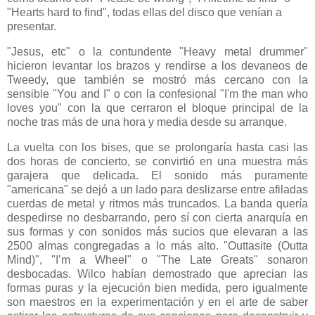
"Hearts hard to find", todas ellas del disco que venían a
presentar.
"Jesus, etc" o la contundente "Heavy metal drummer"
hicieron levantar los brazos y rendirse a los devaneos de
Tweedy, que también se mostró más cercano con la
sensible "You and I" o con la confesional "I'm the man who
loves you" con la que cerraron el bloque principal de la
noche tras más de una hora y media desde su arranque.
La vuelta con los bises, que se prolongaría hasta casi las
dos horas de concierto, se convirtió en una muestra más
garajera que delicada. El sonido más puramente
"americana" se dejó a un lado para deslizarse entre afiladas
cuerdas de metal y ritmos más truncados. La banda quería
despedirse no desbarrando, pero sí con cierta anarquía en
sus formas y con sonidos más sucios que elevaran a las
2500 almas congregadas a lo más alto. "Outtasite (Outta
Mind)", "I’m a Wheel" o "The Late Greats" sonaron
desbocadas. Wilco habían demostrado que aprecian las
formas puras y la ejecución bien medida, pero igualmente
son maestros en la experimentación y en el arte de saber