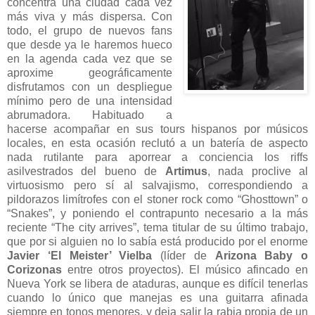
concentra una ciudad cada vez
más viva y más dispersa. Con
todo, el grupo de nuevos fans
que desde ya le haremos hueco
en la agenda cada vez que se
aproxime geográficamente
disfrutamos con un despliegue
mínimo pero de una intensidad
abrumadora. Habituado a
hacerse acompañar en sus tours hispanos por músicos
locales, en esta ocasión reclutó a un batería de aspecto
nada rutilante para aporrear a conciencia los riffs
asilvestrados del bueno de
Artimus
, nada proclive al
virtuosismo pero sí al salvajismo, correspondiendo a
pildorazos limítrofes con el stoner rock como “Ghosttown” o
“Snakes”, y poniendo el contrapunto necesario a la más
reciente “The city arrives”, tema titular de su último trabajo,
que por si alguien no lo sabía está producido por el enorme
Javier ‘El Meister’ Vielba
(líder de
Arizona Baby o
Corizonas
entre otros proyectos). El músico afincado en
Nueva York se libera de ataduras, aunque es difícil tenerlas
cuando lo único que manejas es una guitarra afinada
siempre en tonos menores, y deja salir la rabia propia de un