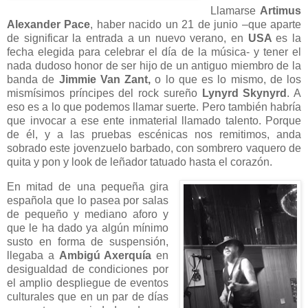
Llamarse
Artimus
Alexander Pace
, haber nacido un 21 de junio –que aparte
de significar la entrada a un nuevo verano, en
USA
es la
fecha elegida para celebrar el día de la música- y tener el
nada dudoso honor de ser hijo de un antiguo miembro de la
banda de
Jimmie Van Zant,
o lo que es lo mismo, de los
mismísimos príncipes del rock sureño
Lynyrd Skynyrd
. A
eso es a lo que podemos llamar suerte. Pero también habría
que invocar a ese ente inmaterial llamado talento. Porque
de él, y a las pruebas escénicas nos remitimos, anda
sobrado este jovenzuelo barbado, con sombrero vaquero de
quita y pon y look de leñador tatuado hasta el corazón.
En mitad de una pequeña gira
española que lo pasea por salas
de pequeño y mediano aforo y
que le ha dado ya algún mínimo
susto en forma de suspensión,
llegaba a
Ambigú Axerquía
en
desigualdad de condiciones por
el amplio despliegue de eventos
culturales que en un par de días