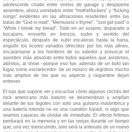
adolescente criado entre vinilos de garage y despiporre
sesentero, ahora vomitados entre “motherfuckers” y “fucking
songs” evidentes en las afinaciones residentes entre las
balas de “God is mad”, “Memusela’s thyme”, “Just got paid” o
“While I break my bread”. Todo en un suspiro, disparado a
bocajarro, envuelto en brincos, sudor y sentido del
espectáculo, después de subir escaleras hasta la barra,
engullir los licores variados ofrecidos por los más afines,
encaramarse a los hombros de su valedor y provocar el
asombro más absoluto entre todos aquellos que asistimos,
atónitos, al show –porque eso fue, además de un bolo tan
fugaz como esclarecedor- de un músico de registros mucho
más amplios de los que su aspecto y raigambre dejan
entrever.
El lujo que supone ver y escuchar cómo algunos clichés del
rock americano más baturro se desmembran y amplían
delante de tus bigotes con solo una guitarra inalámbrica y
una batería rotunda no es una cuestión baladí, ni algo que
seamos capaces de olvidar de inmediato. El efecto Artimus
perdurará en la memoria y en las orejas durante un tiempo
que, una vez transcurrido, solo será la antesala de un nuevo