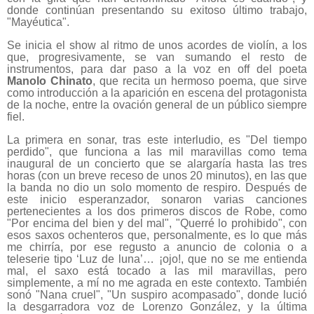
donde continúan presentando su exitoso último trabajo,
"Mayéutica".
Se inicia el show al ritmo de unos acordes de violín, a los
que, progresivamente, se van sumando el resto de
instrumentos, para dar paso a la voz en off del poeta
Manolo Chinato
, que recita un hermoso poema, que sirve
como introducción a la aparición en escena del protagonista
de la noche, entre la ovación general de un público siempre
fiel.
La primera en sonar, tras este interludio, es "Del tiempo
perdido", que funciona a las mil maravillas como tema
inaugural de un concierto que se alargaría hasta las tres
horas (con un breve receso de unos 20 minutos), en las que
la banda no dio un solo momento de respiro. Después de
este inicio esperanzador, sonaron varias canciones
pertenecientes a los dos primeros discos de Robe, como
"Por encima del bien y del mal", "Querré lo prohibido", con
esos saxos ochenteros que, personalmente, es lo que más
me chirría, por ese regusto a anuncio de colonia o a
teleserie tipo ‘Luz de luna’… ¡ojo!, que no se me entienda
mal, el saxo está tocado a las mil maravillas, pero
simplemente, a mí no me agrada en este contexto. También
sonó "Nana cruel", "Un suspiro acompasado", donde lució
la desgarradora voz de Lorenzo González, y la última