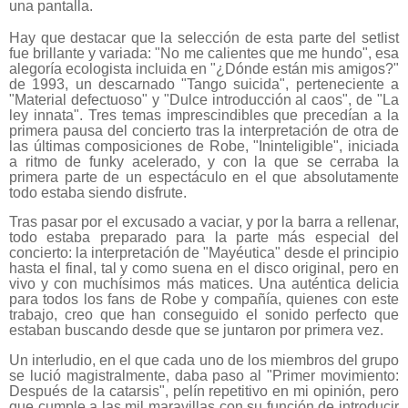
una pantalla.
Hay que destacar que la selección de esta parte del setlist
fue brillante y variada: "No me calientes que me hundo", esa
alegoría ecologista incluida en "¿Dónde están mis amigos?"
de 1993, un descarnado "Tango suicida", perteneciente a
"Material defectuoso" y "Dulce introducción al caos", de "La
ley innata". Tres temas imprescindibles que precedían a la
primera pausa del concierto tras la interpretación de otra de
las últimas composiciones de Robe, "Ininteligible", iniciada
a ritmo de funky acelerado, y con la que se cerraba la
primera parte de un espectáculo en el que absolutamente
todo estaba siendo disfrute.
Tras pasar por el excusado a vaciar, y por la barra a rellenar,
todo estaba preparado para la parte más especial del
concierto: la interpretación de "Mayéutica" desde el principio
hasta el final, tal y como suena en el disco original, pero en
vivo y con muchísimos más matices. Una auténtica delicia
para todos los fans de Robe y compañía, quienes con este
trabajo, creo que han conseguido el sonido perfecto que
estaban buscando desde que se juntaron por primera vez.
Un interludio, en el que cada uno de los miembros del grupo
se lució magistralmente, daba paso al "Primer movimiento:
Después de la catarsis", pelín repetitivo en mi opinión, pero
que cumple a las mil maravillas con su función de introducir