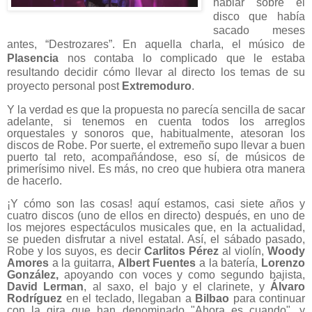
hablar sobre el
disco que había
sacado meses
antes, “Destrozares”. En aquella charla, el músico de
Plasencia
nos contaba lo complicado que le estaba
resultando decidir cómo llevar al directo los temas de su
proyecto personal post
Extremoduro
.
Y la verdad es que la propuesta no parecía sencilla de sacar
adelante, si tenemos en cuenta todos los arreglos
orquestales y sonoros que, habitualmente, atesoran los
discos de Robe. Por suerte, el extremeño supo llevar a buen
puerto tal reto, acompañándose, eso sí, de músicos de
primerísimo nivel. Es más, no creo que hubiera otra manera
de hacerlo.
¡Y cómo son las cosas! aquí estamos, casi siete años y
cuatro discos (uno de ellos en directo) después, en uno de
los mejores espectáculos musicales que, en la actualidad,
se pueden disfrutar a nivel estatal. Así, el sábado pasado,
Robe y los suyos, es decir
Carlitos Pérez
al violín,
Woody
Amores
a la guitarra,
Albert Fuentes
a la batería,
Lorenzo
González,
apoyando con voces y como segundo bajista,
David Lerman
, al saxo, el bajo y el clarinete, y
Álvaro
Rodríguez
en el teclado, llegaban a
Bilbao
para continuar
con la gira que han denominado "Ahora es cuando", y