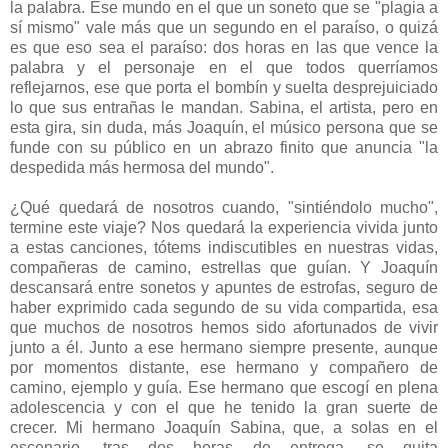
la palabra. Ese mundo en el que un soneto que se "plagia a
sí mismo" vale más que un segundo en el paraíso, o quizá
es que eso sea el paraíso: dos horas en las que vence la
palabra y el personaje en el que todos querríamos
reflejarnos, ese que porta el bombín y suelta desprejuiciado
lo que sus entrañas le mandan. Sabina, el artista, pero en
esta gira, sin duda, más Joaquín, el músico persona que se
funde con su público en un abrazo finito que anuncia "la
despedida más hermosa del mundo".
¿Qué quedará de nosotros cuando, "sintiéndolo mucho",
termine este viaje? Nos quedará la experiencia vivida junto
a estas canciones, tótems indiscutibles en nuestras vidas,
compañeras de camino, estrellas que guían. Y Joaquín
descansará entre sonetos y apuntes de estrofas, seguro de
haber exprimido cada segundo de su vida compartida, esa
que muchos de nosotros hemos sido afortunados de vivir
junto a él. Junto a ese hermano siempre presente, aunque
por momentos distante, ese hermano y compañero de
camino, ejemplo y guía. Ese hermano que escogí en plena
adolescencia y con el que he tenido la gran suerte de
crecer. Mi hermano Joaquín Sabina, que, a solas en el
escenario, tras dos horas de entrega, se quita