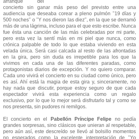
arranque del
concierto sin ganar más peso del previsto entre una
audiencia que deseaba corear a pleno pulmón "19 días y
500 noches" o "Y nos dieron las diez", en la que se derramó
más de una lágrima, incluso para el que esto escribe. Nunca
fue ésta una canción de las más celebradas por mi parte,
pero esta vez la sentí más en mi piel que nunca, como
crónica palpable de todo lo que estaba viviendo en esta
velada única. Será casi calcada al resto de las afrontadas
en la gira, pero sin duda es irrepetible para los que la
vivimos en cada una de las diferentes paradas, como
protagonistas diarios de excepción. Y no quiero comparar.
Cada uno vivirá el concierto en su ciudad como único, pero
es así. Ahí está la magia de esta gira y, sinceramente, no
hay nada que discutir, porque estoy seguro de que cada
espectador vivirá esta experiencia como un regalo
exclusivo, por lo que lo mejor será disfrutarlo tal y como se
nos presenta, sin pudores ni remilgos.
El concierto en el
Pabellón Príncipe Felipe
no pedía
grandes sorpresas, sino clásicos que unieran al respetable,
pero aún así, este descreído se llevó al bolsillo momentos
no esperados como la excelente interpretación de "Yo