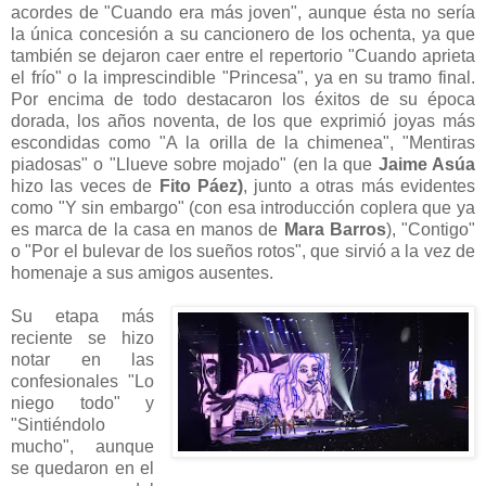
acordes de "Cuando era más joven", aunque ésta no sería
la única concesión a su cancionero de los ochenta, ya que
también se dejaron caer entre el repertorio "Cuando aprieta
el frío" o la imprescindible "Princesa", ya en su tramo final.
Por encima de todo destacaron los éxitos de su época
dorada, los años noventa, de los que exprimió joyas más
escondidas como "A la orilla de la chimenea", "Mentiras
piadosas" o "Llueve sobre mojado" (en la que
Jaime Asúa
hizo las veces de
Fito Páez)
, junto a otras más evidentes
como "Y sin embargo" (con esa introducción coplera que ya
es marca de la casa en manos de
Mara Barros
), "Contigo"
o "Por el bulevar de los sueños rotos", que sirvió a la vez de
homenaje a sus amigos ausentes.
Su etapa más
reciente se hizo
notar en las
confesionales "Lo
niego todo" y
"Sintiéndolo
mucho", aunque
se quedaron en el