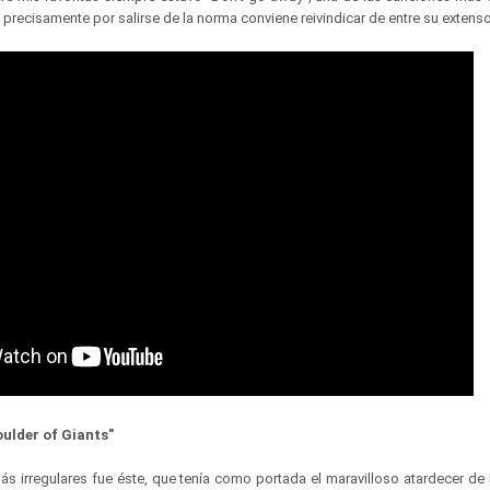
 precisamente por salirse de la norma conviene reivindicar de entre su exten
ulder of Giants"
 irregulares fue éste, que tenía como portada el maravilloso atardecer de