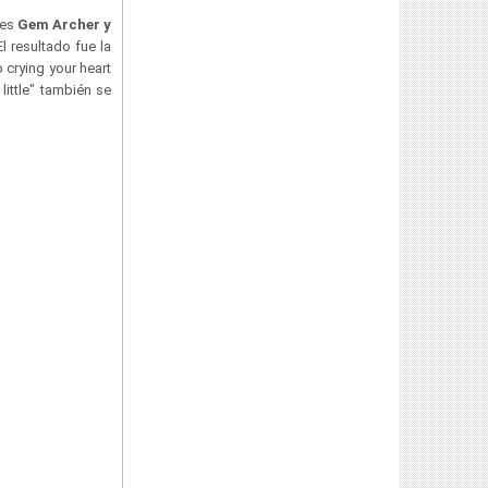
res
Gem Archer y
l resultado fue la
crying your heart
little" también se