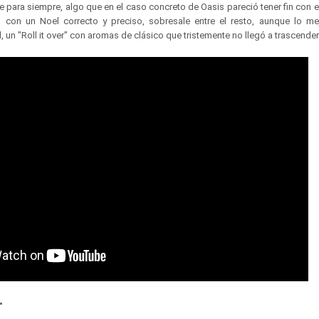
e para siempre, algo que en el caso concreto de Oasis pareció tener fin con 
", con un Noel correcto y preciso, sobresale entre el resto, aunque lo m
l, un "Roll it over" con aromas de clásico que tristemente no llegó a trascender
"