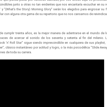
indibles junto a otras no tan evidentes que nos encantaría escuchar en su
 y "(What's the Story) Morning Glory" serán los elegidos para engrosar su fu
ar con alguna otra gema de su repertorio que no nos cansamos de reivindicar
e cumplir treinta años, es la mejor manera de adentrarse en el mundo de lo
aces de acercar el sonido de los sesenta y setenta al fin del milenio. 
ock 'n' Roll Star" sigue siendo imprescindible en cualquiera de sus playlist
er", clásico instantáneo por actitud y logro, o la más psicodélica "Slide Awa
es de toda su carrera.