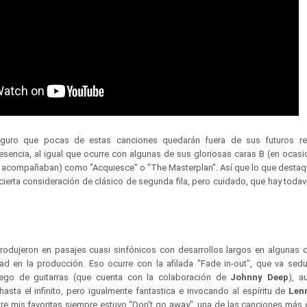
eguro que pocas de estas canciones quedarán fuera de sus futuros re
esencia, al igual que ocurre con algunas de sus gloriosas caras B (en ocasi
ue acompañaban) como "Acquiesce" o "The Masterplan". Así que lo que desta
 cierta consideración de clásico de segunda fila, pero cuidado, que hay toda
rodujeron en pasajes cuasi sinfónicos con desarrollos largos en algunas 
dad en la producción. Eso ocurre con la afilada "Fade in-out", que va se
ego de guitarras (que cuenta con la colaboración de
Johnny Deep
), a
hasta el infinito, pero igualmente fantastica e invocando al espíritu de
Len
tre mis favoritas siempre estuvo "Don't go away", una de las canciones más 