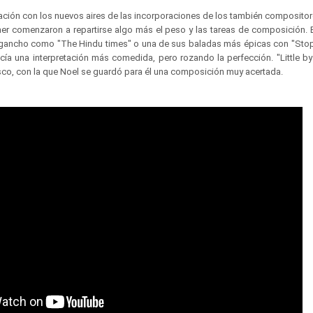
ción con los nuevos aires de las incorporaciones de los también composito
her comenzaron a repartirse algo más el peso y las tareas de composición. E
 gancho como "The Hindu times" o una de sus baladas más épicas con "Stop 
cía una interpretación más comedida, pero rozando la perfección. "Little by 
sco, con la que Noel se guardó para él una composición muy acertada.