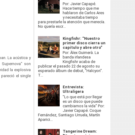
Por: Javier Capapé.
Hace tiempo que me
hablaron de Carlos Ares
y necesitaba tiempo
para prestarle la atención que merecía.
No quería escr...
Kingfishr: “Nuestro
primer disco cierra un
capítulo y abre otro”
Por: Àlex Guimerà. La
banda irlandesa
an. La acústica y
Kingfishr acaba de
e Supernova" son
publicar el pasado 22 de agosto su
idad la explosiva
esperado álbum de debut, "Halcyon".
T...
pareció el single
Entrevista:
Ultraligera
"Lo que está por llegar
es un disco que puede
cambiarnos la vida” Por:
Javier Capapé. Coque
Fernández, Santiago Urruela, Martín
Aparici...
Tangerine Dream: