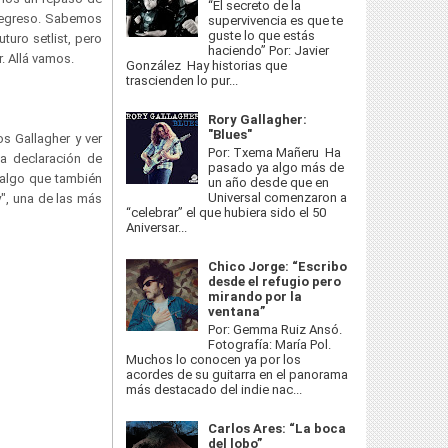
“El secreto de la
 regreso. Sabemos
supervivencia es que te
guste lo que estás
turo setlist, pero
haciendo” Por: Javier
. Allá vamos.
González Hay historias que
trascienden lo pur...
Rory Gallagher:
"Blues"
s Gallagher y ver
Por: Txema Mañeru Ha
La declaración de
pasado ya algo más de
, algo que también
un año desde que en
Universal comenzaron a
y", una de las más
“celebrar” el que hubiera sido el 50
Aniversar...
Chico Jorge: “Escribo
desde el refugio pero
mirando por la
ventana”
Por: Gemma Ruiz Ansó.
Fotografía: María Pol.
Muchos lo conocen ya por los
acordes de su guitarra en el panorama
más destacado del indie nac...
Carlos Ares: “La boca
del lobo”