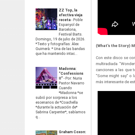
ZZ Top, la
efectiva vieja
receta
-
Poble
Espanyol de
Barcelona,
Festival Barts.
Domingo, 19 de julio de 2026.
*Texto y fotografías: Àlex
(What's the Story) 
Guimerà. * Una de las bandas
que ha mantenido intac...
Con este disco se con
multiradiada "Wonder
Madonna:
canciones a las que t
“Confessions
"Some might say" o la
II”
-
Por: Nuria
más interesante de es
Pastor Navarro
Cuando
*Madonna *se
subió por sorpresa a los
escenarios de *Coachella
*durante la actuación de*
Sabrina Carpenter*, sabíamos
q...
Graham Coxon: