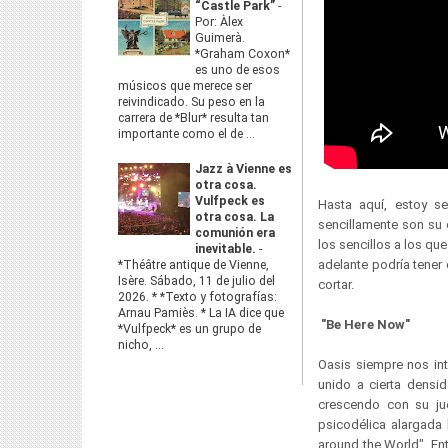
“Castle Park”
-
Por: Àlex
Guimerà.
*Graham Coxon*
es uno de esos
músicos que merece ser
reivindicado. Su peso en la
carrera de *Blur* resulta tan
importante como el de ...
Jazz à Vienne es
otra cosa.
Vulfpeck es
Hasta aquí, estoy s
otra cosa. La
sencillamente son su 
comunión era
los sencillos a los q
inevitable.
-
adelante podría tener
*Théâtre antique de Vienne,
Isère. Sábado, 11 de julio del
cortar.
2026. * *Texto y fotografías:
Arnau Pamiès. * La IA dice que
"Be Here Now"
*Vulfpeck* es un grupo de
nicho, ...
Oasis siempre nos int
unido a cierta densi
crescendo con su ju
psicodélica alargada 
around the World". En