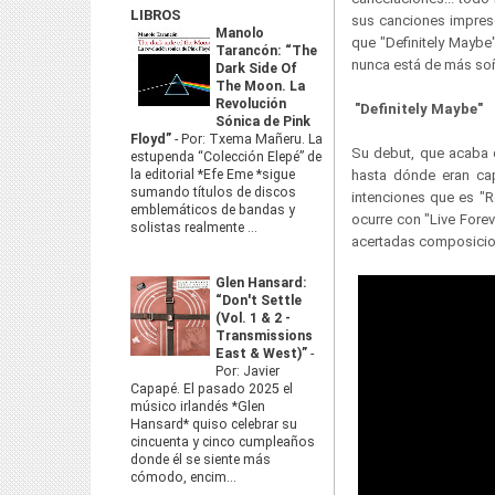
LIBROS
sus canciones impresc
Manolo
que "Definitely Maybe"
Tarancón: “The
nunca está de más soñ
Dark Side Of
The Moon. La
Revolución
"Definitely Maybe"
Sónica de Pink
Floyd”
-
Por: Txema Mañeru. La
Su debut, que acaba d
estupenda “Colección Elepé” de
la editorial *Efe Eme *sigue
hasta dónde eran cap
sumando títulos de discos
intenciones que es "R
emblemáticos de bandas y
ocurre con "Live Forev
solistas realmente ...
acertadas composicion
Glen Hansard:
“Don't Settle
(Vol. 1 & 2 -
Transmissions
East & West)”
-
Por: Javier
Capapé. El pasado 2025 el
músico irlandés *Glen
Hansard* quiso celebrar su
cincuenta y cinco cumpleaños
donde él se siente más
cómodo, encim...