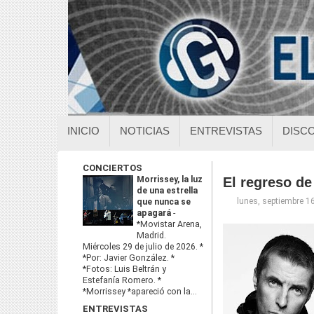
INICIO
NOTICIAS
ENTREVISTAS
DISC
CONCIERTOS
Morrissey, la luz
El regreso de
de una estrella
lunes, septiembre 1
que nunca se
apagará
-
*Movistar Arena,
Madrid.
Miércoles 29 de julio de 2026. *
*Por: Javier González. *
*Fotos: Luis Beltrán y
Estefanía Romero. *
*Morrissey *apareció con la...
ENTREVISTAS