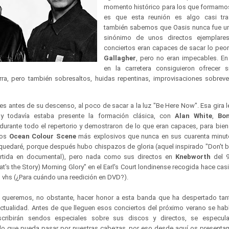
momento histórico para los que formamos
es que esta reunión es algo casi tra
también sabemos que Oasis nunca fue un
sinónimo de unos directos ejemplare
conciertos eran capaces de sacar lo peor
Gallagher
, pero no eran impecables. E
en la carretera consiguieron ofrecer s
arra, pero también sobresaltos, huidas repentinas, improvisaciones sobre
les antes de su descenso, al poco de sacar a la luz "Be Here Now". Esa gira le
y todavía estaba presente la formación clásica, con
Alan White
,
Bon
urante todo el repertorio y demostraron de lo que eran capaces, para bie
nos
Ocean Colour Scene
más explosivos que nunca en sus cuarenta minut
uedaré, porque después hubo chispazos de gloria (aquel inspirado "Don't bel
ertida en documental), pero nada como sus directos en
Knebworth
del 9
t's the Story) Morning Glory" en el Earl's Court londinense recogida hace casi 
vhs (¿Para cuándo una reedición en DVD?).
s
queremos, no obstante, hacer honor a esta banda que ha despertado tanta
ctualidad. Antes de que lleguen esos conciertos del próximo verano se ha
scribirán sendos especiales sobre sus discos y directos, se especul
o lo que pueda pasar por nuestras cabezas, por eso desde aquí os present