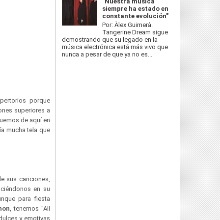
"Nuestra música
siempre ha estado en
constante evolución"
Por: Àlex Guimerà.
Tangerine Dream sigue
demostrando que su legado en la
música electrónica está más vivo que
nunca a pesar de que ya no es...
pertorios porque
ones superiores a
quemos de aquí en
vía mucha tela que
de sus canciones,
duciéndonos en su
unque para fiesta
non
, tenemos "All
dulces y emotivas