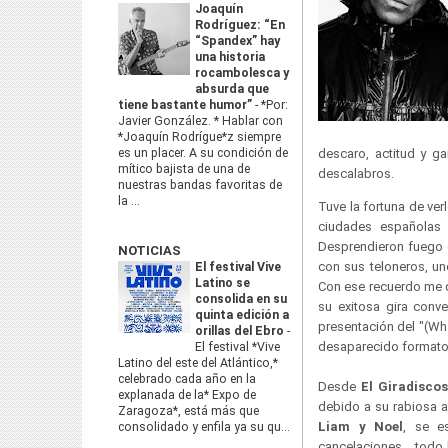
Joaquín
Rodríguez: “En
“Spandex” hay
una historia
rocambolesca y
absurda que
tiene bastante humor”
-
*Por:
Javier González. * Hablar con
*Joaquín Rodrígue*z siempre
es un placer. A su condición de
descaro, actitud y g
mítico bajista de una de
descalabros.
nuestras bandas favoritas de
la ...
Tuve la fortuna de ver
ciudades españolas 
Desprendieron fuego d
NOTICIAS
con sus teloneros, u
El festival Vive
Latino se
Con ese recuerdo me q
consolida en su
su exitosa gira conv
quinta edición a
presentación del "(Wha
orillas del Ebro
-
desaparecido formato 
El festival *Vive
Latino del este del Atlántico,*
celebrado cada año en la
Desde
El Giradisco
explanada de la* Expo de
debido a su rabiosa a
Zaragoza*, está más que
Liam y Noel
, se e
consolidado y enfila ya su qu...
cancelaciones... tod