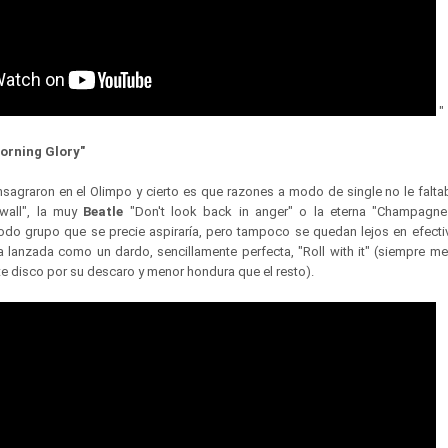
"
Morning Glory"
sagraron en el Olimpo y cierto es que razones a modo de single no le faltab
wall", la muy
Beatle
"Don't look back in anger" o la eterna "Champagn
odo grupo que se precie aspiraría, pero tampoco se quedan lejos en efectiv
 lanzada como un dardo, sencillamente perfecta, "Roll with it" (siempre me 
te disco por su descaro y menor hondura que el resto).