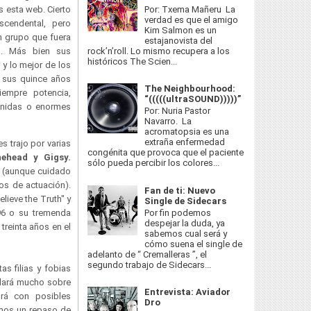
Por: Txema Mañeru La
 esta web. Cierto
verdad es que el amigo
scendental, pero
Kim Salmon es un
 grupo que fuera
estajanovista del
rock’n’roll. Lo mismo recupera a los
s. Más bien sus
históricos The Scien...
 y lo mejor de los
n sus quince años
The Neighbourhood:
iempre potencia,
“(((((ultraSOUND)))))”
venidas o enormes
Por: Nuria Pastor
Navarro. La
acromatopsia es una
extraña enfermedad
s trajo por varias
congénita que provoca que el paciente
ehead y Gigsy.
sólo pueda percibir los colores...
n (aunque cuidado
os de actuación).
Fan de ti: Nuevo
ieve the Truth" y
Single de Sidecars
6 o su tremenda
Por fin podemos
despejar la duda, ya
treinta años en el
sabemos cual será y
cómo suena el single de
adelanto de “ Cremalleras ”, el
segundo trabajo de Sidecars...
s filias y fobias
blará mucho sobre
Entrevista: Aviador
ará con posibles
Dro
amos un repaso de