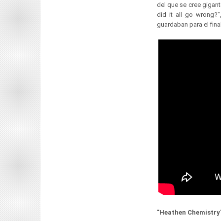
del que se cree gigant
did it all go wrong?
guardaban para el fina
"Heathen Chemistry