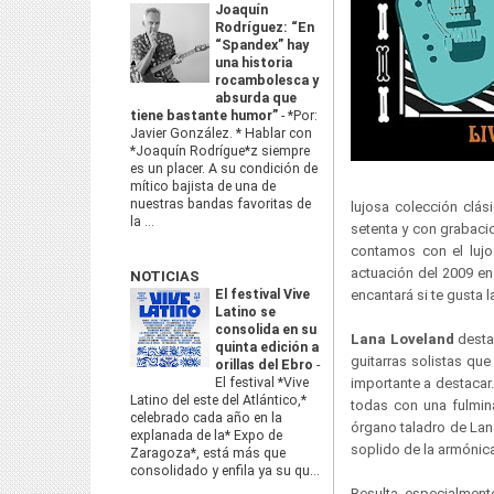
Joaquín
Rodríguez: “En
“Spandex” hay
una historia
rocambolesca y
absurda que
tiene bastante humor”
-
*Por:
Javier González. * Hablar con
*Joaquín Rodrígue*z siempre
es un placer. A su condición de
mítico bajista de una de
nuestras bandas favoritas de
lujosa colección clás
la ...
setenta y con grabaci
contamos con el lujo
actuación del 2009 en
NOTICIAS
El festival Vive
encantará si te gusta l
Latino se
consolida en su
Lana Loveland
desta
quinta edición a
guitarras solistas qu
orillas del Ebro
-
El festival *Vive
importante a destacar.
Latino del este del Atlántico,*
todas con una fulmin
celebrado cada año en la
órgano taladro de Lan
explanada de la* Expo de
soplido de la armónica
Zaragoza*, está más que
consolidado y enfila ya su qu...
Resulta especialmen