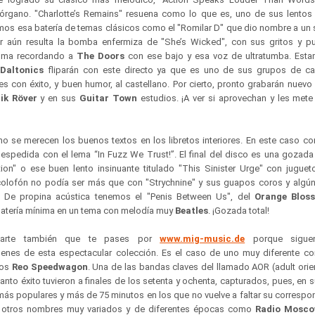
 órgano. "Charlotte’s Remains" resuena como lo que es, uno de sus lent
os esa batería de temas clásicos como el "Romilar D" que dio nombre a un s
or aún resulta la bomba enfermiza de "She’s Wicked", con sus gritos y p
lma recordando a
The Doors
con ese bajo y esa voz de ultratumba. Est
s
Daltonics
fliparán con este directo ya que es uno de sus grupos de ca
es con éxito, y buen humor, al castellano. Por cierto, pronto grabarán nuevo
ik Röver
y en sus
Guitar Town
estudios. ¡A ver si aprovechan y les mete
 se merecen los buenos textos en los libretos interiores. En este caso co
despedida con el lema “In Fuzz We Trust!”. El final del disco es una gozada
tion" o ese buen lento insinuante titulado "This Sinister Urge" con juguet
colofón no podía ser más que con "Strychnine" y sus guapos coros y algún
 De propina acústica tenemos el "Penis Between Us", del
Orange Bloss
batería mínima en un tema con melodía muy
Beatles
. ¡Gozada total!
darte también que te pases por
www.mig-music.de
porque sigue
nes de esta espectacular colección. Es el caso de uno muy diferente co
los
Reo Speedwagon
. Una de las bandas claves del llamado AOR (adult orie
tanto éxito tuvieron a finales de los setenta y ochenta, capturados, pues, e
ás populares y más de 75 minutos en los que no vuelve a faltar su correspon
 otros nombres muy variados y de diferentes épocas como
Radio Mosco