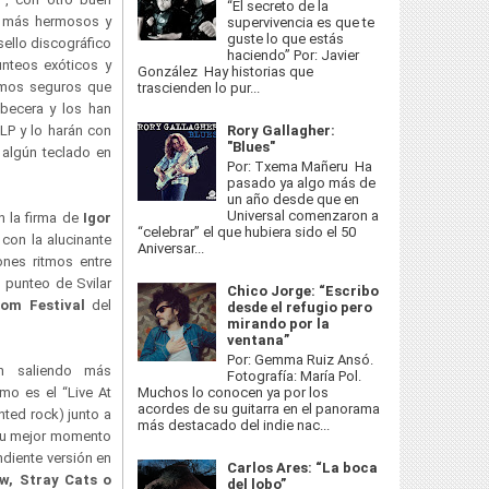
“El secreto de la
os más hermosos y
supervivencia es que te
guste lo que estás
ello discográfico
haciendo” Por: Javier
unteos exóticos y
González Hay historias que
amos seguros que
trascienden lo pur...
becera y los han
 LP y lo harán con
Rory Gallagher:
"Blues"
 algún teclado en
Por: Txema Mañeru Ha
pasado ya algo más de
un año desde que en
Universal comenzaron a
n la firma de
Igor
“celebrar” el que hubiera sido el 50
 con la alucinante
Aniversar...
ones ritmos entre
 punteo de Svilar
Chico Jorge: “Escribo
om Festival
del
desde el refugio pero
mirando por la
ventana”
Por: Gemma Ruiz Ansó.
n saliendo más
Fotografía: María Pol.
Muchos lo conocen ya por los
mo es el “Live At
acordes de su guitarra en el panorama
nted rock) junto a
más destacado del indie nac...
n su mejor momento
diente versión en
Carlos Ares: “La boca
w, Stray Cats o
del lobo”