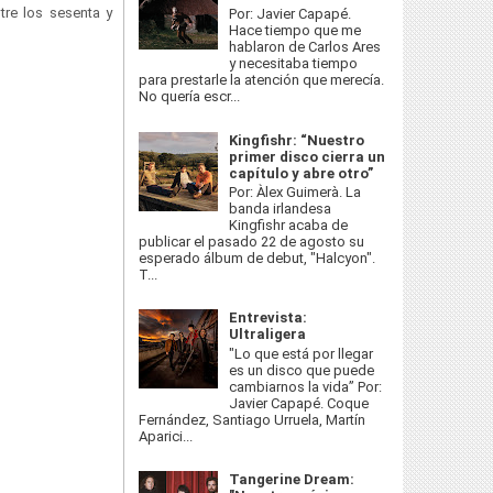
tre los sesenta y
Por: Javier Capapé.
Hace tiempo que me
hablaron de Carlos Ares
y necesitaba tiempo
para prestarle la atención que merecía.
No quería escr...
Kingfishr: “Nuestro
primer disco cierra un
capítulo y abre otro”
Por: Àlex Guimerà. La
banda irlandesa
Kingfishr acaba de
publicar el pasado 22 de agosto su
esperado álbum de debut, "Halcyon".
T...
Entrevista:
Ultraligera
"Lo que está por llegar
es un disco que puede
cambiarnos la vida” Por:
Javier Capapé. Coque
Fernández, Santiago Urruela, Martín
Aparici...
Tangerine Dream: