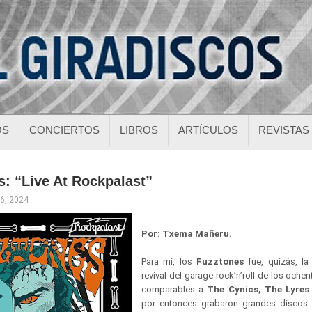
OS
CONCIERTOS
LIBROS
ARTÍCULOS
REVISTAS
: “Live At Rockpalast”
26, 2024
Por: Txema Mañeru.
Para mí, los
Fuzztones
fue, quizás, la
revival del garage-rock’n’roll de los ochen
comparables a
The Cynics, The Lyres
por entonces grabaron grandes discos 