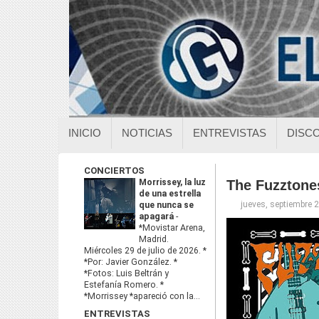
INICIO
NOTICIAS
ENTREVISTAS
DISC
CONCIERTOS
Morrissey, la luz
The Fuzztones
de una estrella
jueves, septiembre 
que nunca se
apagará
-
*Movistar Arena,
Madrid.
Miércoles 29 de julio de 2026. *
*Por: Javier González. *
*Fotos: Luis Beltrán y
Estefanía Romero. *
*Morrissey *apareció con la...
ENTREVISTAS