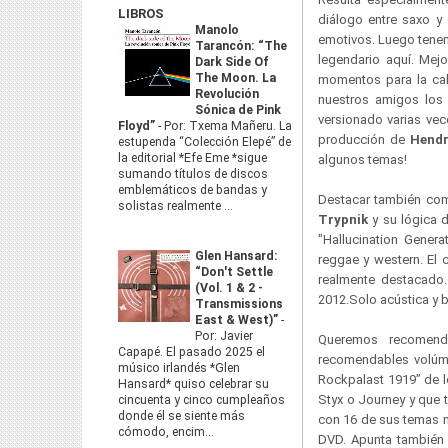
LIBROS
diálogo entre saxo y
Manolo
emotivos. Luego tenem
Tarancón: “The
legendario aquí. Mej
Dark Side Of
The Moon. La
momentos para la ca
Revolución
nuestros amigos lo
Sónica de Pink
versionado varias vec
Floyd”
-
Por: Txema Mañeru. La
producción de
Hendr
estupenda “Colección Elepé” de
la editorial *Efe Eme *sigue
algunos temas!
sumando títulos de discos
emblemáticos de bandas y
Destacar también como
solistas realmente ...
Trypnik
y su lógica 
"Hallucination Genera
Glen Hansard:
reggae y western. El 
“Don't Settle
realmente destacado.
(Vol. 1 & 2 -
2012.Solo acústica y 
Transmissions
East & West)”
-
Por: Javier
Queremos recomen
Capapé. El pasado 2025 el
recomendables volúme
músico irlandés *Glen
Rockpalast 1919” de 
Hansard* quiso celebrar su
Styx o Journey y que 
cincuenta y cinco cumpleaños
donde él se siente más
con 16 de sus temas m
cómodo, encim...
DVD. Apunta también