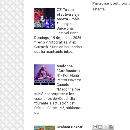
Paradise Lost,
por c
setenta.
ZZ Top, la
efectiva vieja
receta
-
Poble
Espanyol de
Barcelona,
Festival Barts.
Domingo, 19 de julio de 2026.
*Texto y fotografías: Àlex
Guimerà. * Una de las bandas
que ha mantenido intac...
Madonna:
“Confessions
II”
-
Por: Nuria
Pastor Navarro
Cuando
*Madonna *se
subió por sorpresa a los
escenarios de *Coachella
*durante la actuación de*
Sabrina Carpenter*, sabíamos
q...
Graham Coxon: