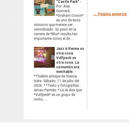
“Castle Park”
-
Por: Àlex
Guimerà.
← Página anterior
*Graham Coxon*
es uno de esos
músicos que merece ser
reivindicado. Su peso en la
carrera de *Blur* resulta tan
importante como el de ...
Jazz à Vienne es
otra cosa.
Vulfpeck es
otra cosa. La
comunión era
inevitable.
-
*Théâtre antique de Vienne,
Isère. Sábado, 11 de julio del
2026. * *Texto y fotografías:
Arnau Pamiès. * La IA dice que
*Vulfpeck* es un grupo de
nicho, ...