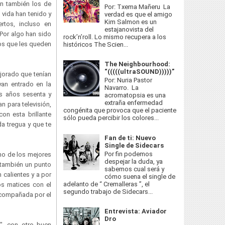
on también los de
Por: Txema Mañeru La
vida han tenido y
verdad es que el amigo
Kim Salmon es un
rtos, incluso en
estajanovista del
 Por algo han sido
rock’n’roll. Lo mismo recupera a los
os que les queden
históricos The Scien...
The Neighbourhood:
“(((((ultraSOUND)))))”
jorado que tenían
Por: Nuria Pastor
an entrado en la
Navarro. La
os años sesenta y
acromatopsia es una
extraña enfermedad
 para televisión,
congénita que provoca que el paciente
on esta brillante
sólo pueda percibir los colores...
a tregua y que te
Fan de ti: Nuevo
Single de Sidecars
Por fin podemos
no de los mejores
despejar la duda, ya
también un punto
sabemos cual será y
 calientes y a por
cómo suena el single de
adelanto de “ Cremalleras ”, el
os matices con el
segundo trabajo de Sidecars...
 compañada por el
Entrevista: Aviador
Dro
", con otro buen