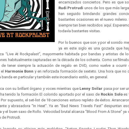
encarnizados conciertos. Pero es que s
Rudi Protrudi
unos de los que más larga 
han seguido brindando grandes concie
bastantes ocasiones en el nuevo milenio.
siempre tan bien recibidos aquí. Esperem
todavía bastantes visitas.
Por lo buenos que son y por el sonido me
ya en este siglo es una gozada que hay
ica “Live At Rockpalast”, mayormente habitada por bandas y artistas de l
ones habitualmente capturadas en la década de los ochenta. Como se filmaban
 de tener siempre la actuación de regalo en DVD, como vuelve a ocurrir c
 el
Harmonie Bonn
y en reforzada formación de sexteto. Una hora que no d
a banda en particular y también este incendiario estilo, en general.
ca con su brillant órgano y voces mientras que
Lenny Svilar
pasa por ser u
e ha tenido la formación El colorido aportado por el saxo de
Rockin Solo
es 
 Por supuesto, el set-list de 18 canciones estuvo repleto de éxitos. Arrancaron
ante y abrasadora "In Heat". Ya en "Bad News Travels Fast" despuntan es
a y el buen saxo de Rollo. Velocidad brutal alcanza "Blood From A Stone" ya
 de Protrudi.
te logrado su clásico más melódico, "Action Speaks Louder Than Words