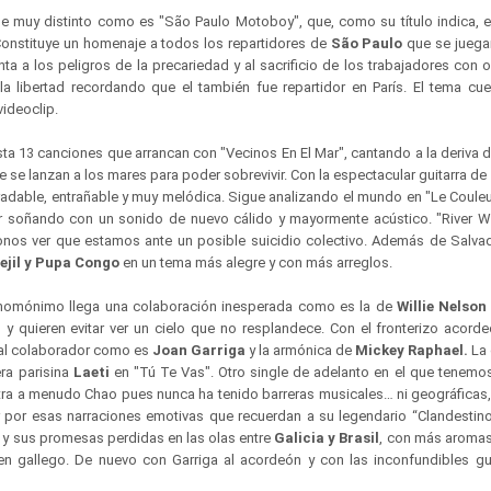
le muy distinto como es "São Paulo Motoboy", que, como su título indica,
 Constituye un homenaje a todos los repartidores de
São Paulo
que se juegan
a a los peligros de la precariedad y al sacrificio de los trabajadores con o
la libertad recordando que el también fue repartidor en París. El tema cu
videoclip.
ta 13 canciones que arrancan con "Vecinos En El Mar", cantando a la deriva 
se lanzan a los mares para poder sobrevivir. Con la espectacular guitarra de
radable, entrañable y muy melódica. Sigue analizando el mundo en "Le Couleu
r soñando con un sonido de nuevo cálido y mayormente acústico. "River 
donos ver que estamos ante un posible suicidio colectivo. Además de Salvad
ejil y Pupa Congo
en un tema más alegre y con más arreglos.
e homónimo llega una colaboración inesperada como es la de
Willie Nelson
 y quieren evitar ver un cielo que no resplandece. Con el fronterizo acord
ual colaborador como es
Joan Garriga
y la armónica de
Mickey Raphael.
La 
era parisina
Laeti
en "Tú Te Vas". Otro single de adelanto en el que tene
ra a menudo Chao pues nunca ha tenido barreras musicales… ni geográficas, 
r por esas narraciones emotivas que recuerdan a su legendario “Clandestino”
y sus promesas perdidas en las olas entre
Galicia y Brasil
, con más aromas
n gallego. De nuevo con Garriga al acordeón y con las inconfundibles gu