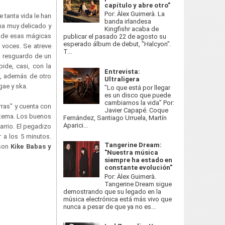
capítulo y abre otro”
Por: Àlex Guimerà. La
 tanta vida le han
banda irlandesa
ema muy delicado y
Kingfishr acaba de
a de esas mágicas
publicar el pasado 22 de agosto su
esperado álbum de debut, "Halcyon".
 voces. Se atreve
T...
l resguardo de un
pide, casi, con la
Entrevista:
s
, además de otro
Ultraligera
ggae y ska.
"Lo que está por llegar
es un disco que puede
cambiarnos la vida” Por:
ras" y cuenta con
Javier Capapé. Coque
l tema. Los buenos
Fernández, Santiago Urruela, Martín
Aparici...
rrio. El pegadizo
r a los 5 minutos.
Tangerine Dream:
 son
Kike Babas y
"Nuestra música
siempre ha estado en
constante evolución"
Por: Àlex Guimerà.
Tangerine Dream sigue
demostrando que su legado en la
música electrónica está más vivo que
nunca a pesar de que ya no es...