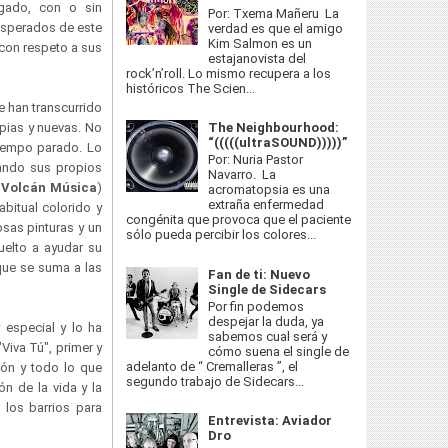
gado, con o sin
Por: Txema Mañeru La
esperados de este
verdad es que el amigo
Kim Salmon es un
con respeto a sus
estajanovista del
rock’n’roll. Lo mismo recupera a los
históricos The Scien...
e han transcurrido
The Neighbourhood:
pias y nuevas. No
“(((((ultraSOUND)))))”
tiempo parado. Lo
Por: Nuria Pastor
ando sus propios
Navarro. La
l Volcán Música
)
acromatopsia es una
extraña enfermedad
bitual colorido y
congénita que provoca que el paciente
sas pinturas y un
sólo pueda percibir los colores...
uelto a ayudar su
 que se suma a las
Fan de ti: Nuevo
Single de Sidecars
Por fin podemos
despejar la duda, ya
 especial y lo ha
sabemos cual será y
Viva Tú", primer y
cómo suena el single de
adelanto de “ Cremalleras ”, el
ión y todo lo que
segundo trabajo de Sidecars...
n de la vida y la
 los barrios para
Entrevista: Aviador
Dro