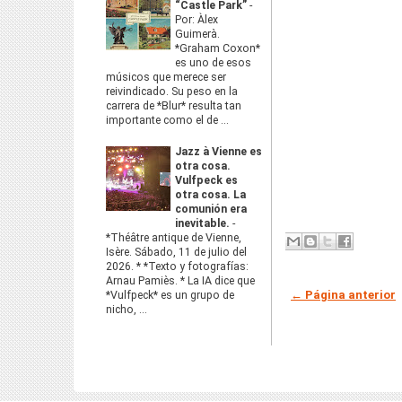
“Castle Park”
-
Por: Àlex
Guimerà.
*Graham Coxon*
es uno de esos
músicos que merece ser
reivindicado. Su peso en la
carrera de *Blur* resulta tan
importante como el de ...
Jazz à Vienne es
otra cosa.
Vulfpeck es
otra cosa. La
comunión era
inevitable.
-
*Théâtre antique de Vienne,
Isère. Sábado, 11 de julio del
2026. * *Texto y fotografías:
Arnau Pamiès. * La IA dice que
← Página anterior
*Vulfpeck* es un grupo de
nicho, ...