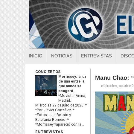
INICIO
NOTICIAS
ENTREVISTAS
DISC
CONCIERTOS
Morrissey, la luz
Manu Chao: “
de una estrella
miércoles, octubre 
que nunca se
apagará
-
*Movistar Arena,
Madrid.
Miércoles 29 de julio de 2026. *
*Por: Javier González. *
*Fotos: Luis Beltrán y
Estefanía Romero. *
*Morrissey *apareció con la...
ENTREVISTAS