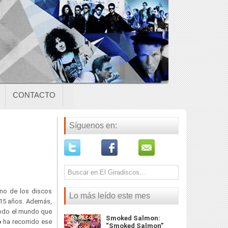
CONTACTO
Síguenos en:
uno de los discos
Lo más leído este mes
 15 años. Además,
todo el mundo que
Smoked Salmon:
o
ha recorrido ese
“Smoked Salmon”