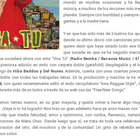
mundo en muchas ocasiones y ha lle
música, a muchos de los rincones más in
planeta. Siempre con humildad y siempre 
gentes y a la madre tierra.
Y es que han sido más de 3 lustros los qu
desde su último disco con canciones pro
quiere decir que haya estado todo ese 
que sucede es que se ha seguido marc
e sucederá ahora con este “Viva Tú” (
Radio Bemba / Because Music / E
preciosa edición en vinilo con carpeta doble (gatefold) desplegable y el ha
argo de
Hiba Baddou y Del Nunes
. Además, cuenta con unas cuantas precio
doble con todas las trabajadas letras. En la producción y mezclas le ha v
8
, con quien recientemente editó el vinilo recopilatorio “Inna Reggae Style”,
urante más de un lustro a través de su web sus las “Free New Songs”.
ernos temas nuevos, en su gran mayoría, y quería volver a hacer algo muy
 ¡Vaya si lo ha logrado! Nos hizo un gran adelanto hace ya unos meses con "
clip que irradia felicidad, amor y optimismo, con rumba, flamenco, narrac
nciones de Manu Chao. Desde luego que sí, se trata de toda una celebració
bración del otro, del nosotros y de la comunidad. Un grito de rebeldía en
mos solos.