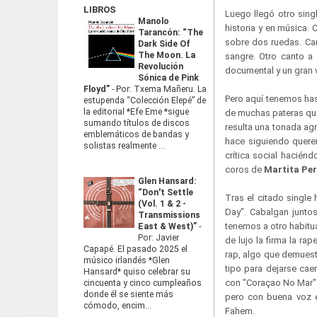
LIBROS
Luego llegó otro sing
Manolo
historia y en música.
Tarancón: “The
sobre dos ruedas. Cant
Dark Side Of
The Moon. La
sangre. Otro canto a 
Revolución
documental y un gran 
Sónica de Pink
Floyd”
-
Por: Txema Mañeru. La
Pero aquí tenemos has
estupenda “Colección Elepé” de
la editorial *Efe Eme *sigue
de muchas pateras que 
sumando títulos de discos
resulta una tonada ag
emblemáticos de bandas y
hace siguiendo quere
solistas realmente ...
crítica social hacién
coros de
Martita Per
Glen Hansard:
“Don't Settle
Tras el citado singl
(Vol. 1 & 2 -
Day". Cabalgan juntos
Transmissions
tenemos a otro habit
East & West)”
-
Por: Javier
de lujo la firma la rap
Capapé. El pasado 2025 el
rap, algo que demuest
músico irlandés *Glen
tipo para dejarse cae
Hansard* quiso celebrar su
con "Coraçao No Mar" 
cincuenta y cinco cumpleaños
donde él se siente más
pero con buena voz e
cómodo, encim...
Fahem.