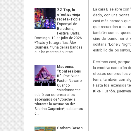
La cara B se abre con 
ZZ Top, la
efectiva vieja
dado, con una bonita 
receta
-
Poble
casi más narrado que 
Espanyol de
que recuerdan a su 
Barcelona,
también con su querid
Festival Barts.
Domingo, 19 de julio de 2026.
cine de barrio. en el
*Texto y fotografías: Àlex
solitaria "Lonely Nig
Guimerà. * Una de las bandas
estribillo de los suyo
que ha mantenido intac...
Decimos casi, porque 
Madonna:
la emotiva narración d
“Confessions
efectos sonoros los v
II”
-
Por: Nuria
tema, también con alg
Pastor Navarro
Hasta los extensos t
Cuando
*Madonna *se
Kike Turrón.
¡Bienven
subió por sorpresa a los
escenarios de *Coachella
*durante la actuación de*
Sabrina Carpenter*, sabíamos
q...
Graham Coxon: