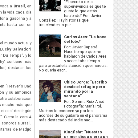
“El secreto de la
 evoca a
Brasil
, en
supervivencia es que te
guste lo que estás
 la vida cada día
haciendo” Por: Javier
lor a gasolina y a
González Hay historias que
enta hasta con un
trascienden lo pur...
Carlos Ares: “La boca
del lobo”
del mundo actual y
Por: Javier Capapé.
Lucky Salvadori
Hace tiempo que me
r Du Temps", y lo
hablaron de Carlos Ares
y necesitaba tiempo
Why" contiene más
para prestarle la atención que merecía.
ori, destacan los
No quería escr...
Chico Jorge: “Escribo
en "Heaven’s Bad
desde el refugio pero
mirando por la
eón y su armónica
ventana”
otra colaboración
Por: Gemma Ruiz Ansó.
mos mucho más que
Fotografía: María Pol.
Muchos lo conocen ya por los
ni casi de ningún
acordes de su guitarra en el panorama
. Cierra la cara A
más destacado del indie nac...
 sonoros a Brasil,
itarras de Madjid
Kingfishr: “Nuestro
primer disco cierra un