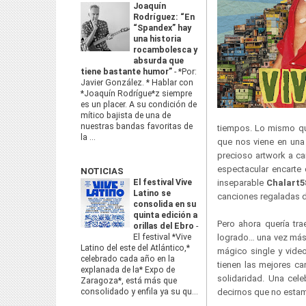
Joaquín
Rodríguez: “En
“Spandex” hay
una historia
rocambolesca y
absurda que
tiene bastante humor”
-
*Por:
Javier González. * Hablar con
*Joaquín Rodrígue*z siempre
es un placer. A su condición de
mítico bajista de una de
nuestras bandas favoritas de
tiempos. Lo mismo qu
la ...
que nos viene en una 
precioso artwork a c
espectacular encarte 
NOTICIAS
El festival Vive
inseparable
Chalart5
Latino se
canciones regaladas d
consolida en su
quinta edición a
Pero ahora quería tra
orillas del Ebro
-
El festival *Vive
logrado… una vez más.
Latino del este del Atlántico,*
mágico single y video
celebrado cada año en la
tienen las mejores ca
explanada de la* Expo de
solidaridad. Una cele
Zaragoza*, está más que
consolidado y enfila ya su qu...
decirnos que no esta