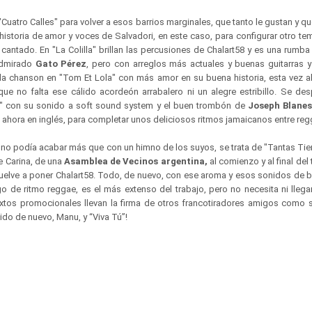
"Cuatro Calles" para volver a esos barrios marginales, que tanto le gustan y que
historia de amor y voces de Salvadori, en este caso, para configurar otro t
cantado. En "La Colilla" brillan las percusiones de Chalart58 y es una rumb
admirado
Gato Pérez
, pero con arreglos más actuales y buenas guitarras y
a chanson en "Tom Et Lola" con más amor en su buena historia, esta vez a
 que no falta ese cálido acordeón arrabalero ni un alegre estribillo. Se des
ht" con su sonido a soft sound system y el buen trombón de
Joseph Blane
s, ahora en inglés, para completar unos deliciosos ritmos jamaicanos entre re
no podía acabar más que con un himno de los suyos, se trata de "Tantas Tier
e Carina, de una
Asamblea de Vecinos argentina,
al comienzo y al final de
uelve a poner Chalart58. Todo, de nuevo, con ese aroma y esos sonidos de ba
o de ritmo reggae, es el más extenso del trabajo, pero no necesita ni llega
extos promocionales llevan la firma de otros francotiradores amigos como
ido de nuevo, Manu, y “Viva Tú”!