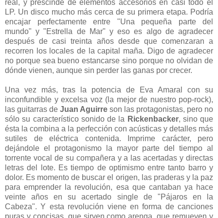
real, y prescinde de elementos accesorios en casi todo el
LP. Un disco mucho más cerca de su primera etapa. Podría
encajar perfectamente entre "Una pequeña parte del
mundo" y "Estrella de Mar" y eso es algo de agradecer
después de casi treinta años desde que comenzaran a
recorren los locales de la capital maña. Digo de agradecer
no porque sea bueno estancarse sino porque no olvidan de
dónde vienen, aunque sin perder las ganas por crecer.
Una vez más, tras la potencia de Eva Amaral con su
inconfundible y excelsa voz (la mejor de nuestro pop-rock),
las guitarras de
Juan Aguirre
son las protagonistas, pero no
sólo su característico sonido de la
Rickenbacker
, sino que
ésta la combina a la perfección con acústicas y detalles más
sutiles de eléctrica contenida. Imprime carácter, pero
dejándole el protagonismo la mayor parte del tiempo al
torrente vocal de su compañera y a las acertadas y directas
letras del lote. Es tiempo de optimismo entre tanto barro y
dolor. Es momento de buscar el origen, las praderas y la paz
para emprender la revolución, esa que cantaban ya hace
veinte años en su acertado single de "Pájaros en la
Cabeza". Y esta revolución viene en forma de canciones
puras y concisas, que sirven como arenga, que remueven y