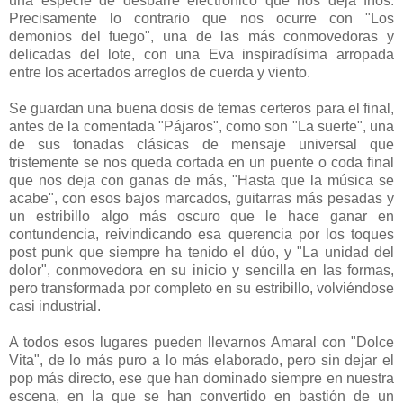
una especie de desbarre electrónico que nos deja fríos.
Precisamente lo contrario que nos ocurre con "Los
demonios del fuego", una de las más conmovedoras y
delicadas del lote, con una Eva inspiradísima arropada
entre los acertados arreglos de cuerda y viento.
Se guardan una buena dosis de temas certeros para el final,
antes de la comentada "Pájaros", como son "La suerte", una
de sus tonadas clásicas de mensaje universal que
tristemente se nos queda cortada en un puente o coda final
que nos deja con ganas de más, "Hasta que la música se
acabe", con esos bajos marcados, guitarras más pesadas y
un estribillo algo más oscuro que le hace ganar en
contundencia, reivindicando esa querencia por los toques
post punk que siempre ha tenido el dúo, y "La unidad del
dolor", conmovedora en su inicio y sencilla en las formas,
pero transformada por completo en su estribillo, volviéndose
casi industrial.
A todos esos lugares pueden llevarnos Amaral con "Dolce
Vita", de lo más puro a lo más elaborado, pero sin dejar el
pop más directo, ese que han dominado siempre en nuestra
escena, en la que se han convertido en bastión de un