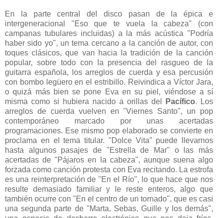
En la parte central del disco pasan de la épica e
intergeneracional "Eso que te vuela la cabeza" (con
campanas tubulares incluidas) a la más acústica "Podría
haber sido yo", un tema cercano a la canción de autor, con
toques clásicos, que van hacia la tradición de la canción
popular, sobre todo con la presencia del rasgueo de la
guitarra española, los arreglos de cuerda y esa percusión
con bombo legüero en el estribillo. Reivindica a Víctor Jara,
o quizá más bien se pone Eva en su piel, viéndose a sí
misma como si hubiera nacido a orillas del
Pacífico
. Los
arreglos de cuerda vuelven en "Viernes Santo", un pop
contemporáneo marcado por unas acertadas
programaciones. Ese mismo pop elaborado se convierte en
proclama en el tema titular. "Dolce Vita" puede llevarnos
hasta algunos pasajes de "Estrella de Mar" o las más
acertadas de "Pájaros en la cabeza", aunque suena algo
forzada como canción protesta con Eva recitando. La estrofa
es una reinterpretación de "En el Río", lo que hace que nos
resulte demasiado familiar y le reste enteros, algo que
también ocurre con "En el centro de un tornado", que es casi
una segunda parte de "Marta, Sebas, Guille y los demás",