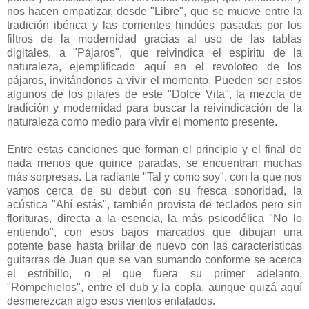
nos hacen empatizar, desde "Libre", que se mueve entre la
tradición ibérica y las corrientes hindúes pasadas por los
filtros de la modernidad gracias al uso de las tablas
digitales, a "Pájaros", que reivindica el espíritu de la
naturaleza, ejemplificado aquí en el revoloteo de los
pájaros, invitándonos a vivir el momento. Pueden ser estos
algunos de los pilares de este "Dolce Vita", la mezcla de
tradición y modernidad para buscar la reivindicación de la
naturaleza como medio para vivir el momento presente.
Entre estas canciones que forman el principio y el final de
nada menos que quince paradas, se encuentran muchas
más sorpresas. La radiante "Tal y como soy", con la que nos
vamos cerca de su debut con su fresca sonoridad, la
acústica "Ahí estás", también provista de teclados pero sin
florituras, directa a la esencia, la más psicodélica "No lo
entiendo", con esos bajos marcados que dibujan una
potente base hasta brillar de nuevo con las características
guitarras de Juan que se van sumando conforme se acerca
el estribillo, o el que fuera su primer adelanto,
"Rompehielos", entre el dub y la copla, aunque quizá aquí
desmerezcan algo esos vientos enlatados.