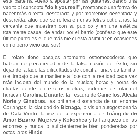
esta parte ha vuelto a apostar por las guitarras, dando una
vuelta al concepto
“do it yourself”
, mostrando una forma de
hacer más directa, descarada y por momentos desenfada y
descreída, algo que se refleja en unas letras cotidianas, la
cercanía que muestran con su público y en una estética
totalmente casual de andar por el barrio (confieso que este
último punto es el que más me cuesta asimilar en ocasiones
como perro viejo que soy).
El relato tiene pasajes altamente estremecedores que
hablan de precariedad y de la falsa ilusión del éxito, sin
dejar de la lado las dificultades de conciliar una vida familiar
o el trabajo que te mantiene a flote con la realidad cada vez
más incierta del mundo de la música; horas y horas de
charlas donde, entre otros y otras, podemos disfrutar del
huracán
Carolina Durante
, la frescura de
Camellos
,
Alcalá
Norte
y
Ginebras
, las brillante disonancia de un enorme
Carlangas; la claridad de
Biznaga
, la visión autogestionaria
de
Cala Vento
, la voz de la experiencia de
Triángulo de
Amor Bizarro
,
Mujeres
y
Kokoshca
y la franqueza de las
enormes y nunca lo suficientemente bien ponderadas por
estos lares
Hinds
.