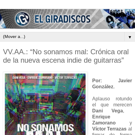
▼
VV.AA.: “No sonamos mal: Crónica oral
de la nueva escena indie de guitarras”
Por: Javier
González.
Aplauso rotundo
el que merecen
Dani Vega
,
Enrique
Zamorano
y
Víctor Terrazas
al
firmar de forma