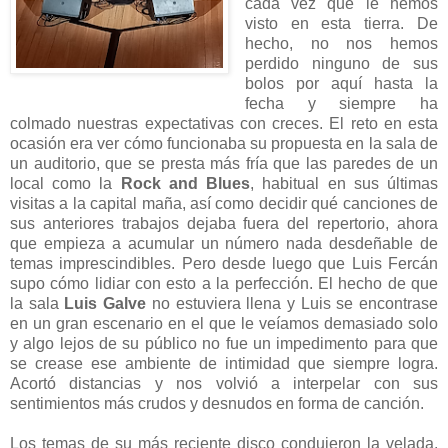
cada vez que le hemos
visto en esta tierra. De
hecho, no nos hemos
perdido ninguno de sus
bolos por aquí hasta la
fecha y siempre ha
colmado nuestras expectativas con creces. El reto en esta
ocasión era ver cómo funcionaba su propuesta en la sala de
un auditorio, que se presta más fría que las paredes de un
local como la
Rock and Blues
, habitual en sus últimas
visitas a la capital maña, así como decidir qué canciones de
sus anteriores trabajos dejaba fuera del repertorio, ahora
que empieza a acumular un número nada desdeñable de
temas imprescindibles. Pero desde luego que Luis Fercán
supo cómo lidiar con esto a la perfección. El hecho de que
la sala
Luis Galve
no estuviera llena y Luis se encontrase
en un gran escenario en el que le veíamos demasiado solo
y algo lejos de su público no fue un impedimento para que
se crease ese ambiente de intimidad que siempre logra.
Acortó distancias y nos volvió a interpelar con sus
sentimientos más crudos y desnudos en forma de canción.
Los temas de su más reciente disco condujeron la velada.