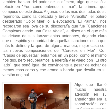
también hablan del poder de lo efímero, algo que salió a
relucir en "Fue como entender el mar", la primera que
compuso de este disco. Algunas de las más desnudas de su
repertorio, como la delicada y breve "Airecillo", el bolero
desgarrado "Color Miel" o la evocadora "El Palmar", nos
recordaron esa joya de su discografía que fue "Canciones
Completas desde una Casa Vacía", el disco en el que más
se detuvo de sus lanzamientos anteriores, dejando claro
que el espíritu y sonoridad de aquellas canciones es la que
más le define y la que, de alguna manera, mejor casa con
las nuevas composiciones de "Cerezos en Flor". Con
"Casas de apuestas" entramos en un pozo, como él mismo
nos dijo, pero recuperamos la energía y el vuelo con "El otro
lado", que sonó igual de convincente a pesar de echar de
menos esos coros y ese aroma a banda que destila en su
versión original.
Algo que llamó
mucho nuestra
atención en su
anterior gira era la
sonorización con
un único micro de