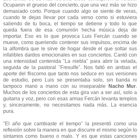
Ocuparon el grueso del concierto, que una vez más se hizo
demasiado corto. Porque cuando algo se siente de veras,
cuando te dejas llevar por cada verso como si estuviera
saliendo de tu boca, el tiempo se detiene y todo lo que
queda fuera de esa comunión hecha música deja de
importar. Eso es lo que provoca Luis Fercán cuando se
mueve, como queriendo contener sus impulsos, encima de
la alfombra que le sirve de hogar desde el que soltar sus
infalibles dardos emocionales en sus conciertos. Cantó con
una intensidad contenida "La niebla" para abrir la velada,
seguida de la pastoral "Frexulfe". Nos faltó en ambas el
aporte del fliscorno que tanto nos seduce en sus versiones
de estudio, pero Luis se presentaba solo, sin banda ni
tampoco mano a mano con su inseparable
Nacho Mur
.
Muchos de los conciertos de esta gira van a ser así, solo a
guitarra y voz, pero con esas armas Fercán levanta templos
y, sinceramente, no necesitamos nada más. La esencia
pura.
"El año que cambiaste el tiempo" la presentó como una
reflexión sobre la manera en que discurre el mismo según lo
sintamos como bueno o malo. Y es que estas canciones