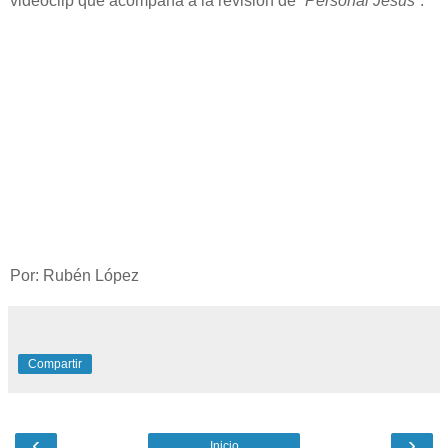
videoclip que acompaña a la revisión de
“Personal Jesus
”.
Por: Rubén López
Compartir
‹
›
Inicio