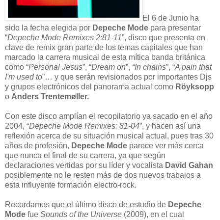
El 6 de Junio ha
sido la fecha elegida por
Depeche Mode
para presentar
“
Depeche Mode Remixes 2:81-11
”, disco que presenta en
clave de remix gran parte de los temas capitales que han
marcado la carrera musical de esta mítica banda británica
como “
Personal Jesus
”, “
Dream on
”,
“In chains
”, “
A pain that
I'm used to
”… y que serán revisionados por importantes Djs
y grupos electrónicos del panorama actual como
Röyksopp
o
Anders Trentemøller.
Con este disco amplían el recopilatorio ya sacado en el año
2004, “
Depeche Mode Remixes: 81-04
”, y hacen así una
reflexión acerca de su situación musical actual, pues tras 30
años de profesión,
Depeche Mode
parece ver más cerca
que nunca el final de su carrera, ya que según
declaraciones vertidas por su
líder y vocalista
David Gahan
posiblemente no le resten más de dos nuevos trabajos a
esta influyente formación electro-rock.
Recordamos que el último disco de estudio de
Depeche
Mode
fue
Sounds of the Universe
(2009), en el cual