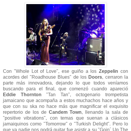
Con "Whole Lot of Love", ese guiño a los
Zeppelin
con
acordes del "Roadhouse Blues" de los
Doors
, cerraron la
parte más innovadora, dejando lo que todos veníamos
buscando para el final, que comenzó cuando apareció
Eddie Thornton
"Tan Tan", octogenario trompetista
jamaicano que acompaña a estos muchachos hace años y
que con su ska no hace más que magnificar el exquisito
repertorio de los de
Candem Town
, llenando la sala de
"positive vibrations", con temas que suenan a clásicos
jamaiquinos como "Tomorrow" o "Turkish Delight". Pero lo
que ya nadie nos podrá quitar fue asistir a su "Goin´ Up The