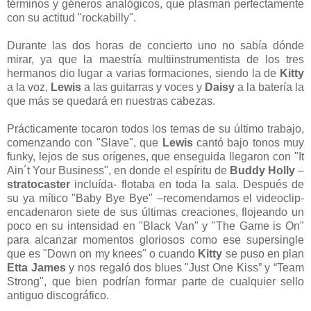
términos y géneros analógicos, que plasman perfectamente
con su actitud "rockabilly".
Durante las dos horas de concierto uno no sabía dónde
mirar, ya que la maestría multiinstrumentista de los tres
hermanos dio lugar a varias formaciones, siendo la de
Kitty
a la voz,
Lewis
a las guitarras y voces y
Daisy
a la batería la
que más se quedará en nuestras cabezas.
Prácticamente tocaron todos los temas de su último trabajo,
comenzando con "Slave", que
Lewis
cantó bajo tonos muy
funky, lejos de sus orígenes, que enseguida llegaron con "It
Ain´t Your Business", en donde el espíritu de
Buddy Holly
–
stratocaster
incluída- flotaba en toda la sala. Después de
su ya mítico "Baby Bye Bye" –recomendamos el videoclip-
encadenaron siete de sus últimas creaciones, flojeando un
poco en su intensidad en "Black Van" y "The Game is On"
para alcanzar momentos gloriosos como ese supersingle
que es "Down on my knees" o cuando
Kitty
se puso en plan
Etta James
y nos regaló dos blues "Just One Kiss” y “Team
Strong", que bien podrían formar parte de cualquier sello
antiguo discográfico.