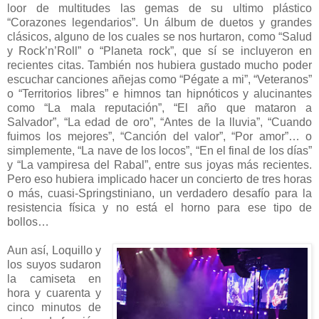
loor de multitudes las gemas de su ultimo plástico
“Corazones legendarios”. Un álbum de duetos y grandes
clásicos, alguno de los cuales se nos hurtaron, como “Salud
y Rock’n’Roll” o “Planeta rock”, que sí se incluyeron en
recientes citas. También nos hubiera gustado mucho poder
escuchar canciones añejas como “Pégate a mi”, “Veteranos”
o “Territorios libres” e himnos tan hipnóticos y alucinantes
como “La mala reputación”, “El año que mataron a
Salvador”, “La edad de oro”, “Antes de la lluvia”, “Cuando
fuimos los mejores”, “Canción del valor”, “Por amor”… o
simplemente, “La nave de los locos”, “En el final de los días”
y “La vampiresa del Rabal”, entre sus joyas más recientes.
Pero eso hubiera implicado hacer un concierto de tres horas
o más, cuasi-Springstiniano, un verdadero desafío para la
resistencia física y no está el horno para ese tipo de
bollos…
Aun así, Loquillo y
los suyos sudaron
la camiseta en
hora y cuarenta y
cinco minutos de