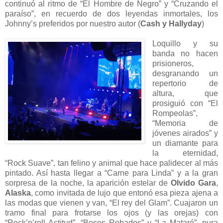
continuó al ritmo de “El Hombre de Negro” y “Cruzando el
paraíso”, en recuerdo de dos leyendas inmortales, los
Johnny’s preferidos por nuestro autor (
Cash y Hallyday
)
Loquillo y su
banda no hacen
prisioneros,
desgranando un
repertorio de
altura, que
prosiguió con “El
Rompeolas”,
“Memoria de
jóvenes airados” y
un diamante para
la eternidad,
“Rock Suave”, tan felino y animal que hace palidecer al más
pintado. Así hasta llegar a “Carne para Linda” y a la gran
sorpresa de la noche, la aparición estelar de
Olvido Gara
,
Alaska
, como invitada de lujo que entonó esa pieza ajena a
las modas que vienen y van, “El rey del Glam”. Cuajaron un
tramo final para frotarse los ojos (y las orejas) con
“Rock’n’roll Actitud”, “Besos Robados” y “La Mataré”, pura