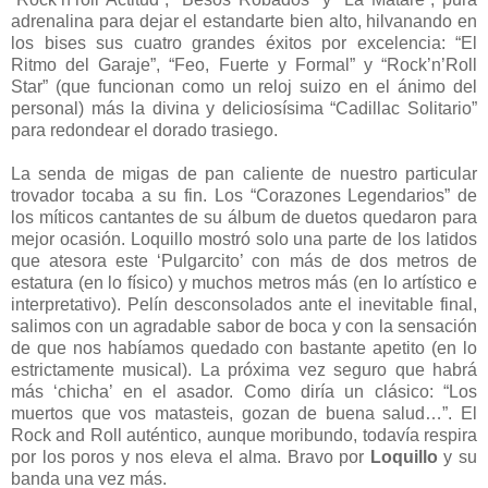
adrenalina para dejar el estandarte bien alto, hilvanando en
los bises sus cuatro grandes éxitos por excelencia: “El
Ritmo del Garaje”, “Feo, Fuerte y Formal” y “Rock’n’Roll
Star” (que funcionan como un reloj suizo en el ánimo del
personal) más la divina y deliciosísima “Cadillac Solitario”
para redondear el dorado trasiego.
La senda de migas de pan caliente de nuestro particular
trovador tocaba a su fin. Los “Corazones Legendarios” de
los míticos cantantes de su álbum de duetos quedaron para
mejor ocasión. Loquillo mostró solo una parte de los latidos
que atesora este ‘Pulgarcito’ con más de dos metros de
estatura (en lo físico) y muchos metros más (en lo artístico e
interpretativo). Pelín desconsolados ante el inevitable final,
salimos con un agradable sabor de boca y con la sensación
de que nos habíamos quedado con bastante apetito (en lo
estrictamente musical). La próxima vez seguro que habrá
más ‘chicha’ en el asador. Como diría un clásico: “Los
muertos que vos matasteis, gozan de buena salud…”. El
Rock and Roll auténtico, aunque moribundo, todavía respira
por los poros y nos eleva el alma. Bravo por
Loquillo
y su
banda una vez más.