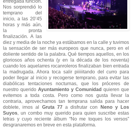
entregada función.
Nos sorprendió lo
temprano del
inicio, a las 20’45
horas y más aún,
la pronta
finalización. A las
diez y media de la noche ya estábamos en la calle y tuvimos
la sensación de ser más europeos que nunca, pero en el
doliente sentido de la palabra. Qué tiempos aquellos, en los
gloriosos años ochenta (y en la década de los noventa)
cuando los aquelarres rocanroleros finalizaban bien entrada
la madrugada. Ahora toca salir piiiiitando del curro para
poder llegar al inicio y recogerse temprano, para evitar las
diabólicas tentaciones nocturnas, que los próceres de
nuestro querido
Ayuntamiento y Comunidad
quieren que
evitemos a toda costa. Pero como nos gusta llevar la
contraria, aprovechamos tan temprana salida para hacer
doblete, irnos al
Gruta 77
a disfrutar con
Neno y Los
Suyos
, un combo muy querido para quien suscribe estas
letras y cuyo reciente álbum “No me toques los versos”
desgranaremos en breve en esta plataforma.