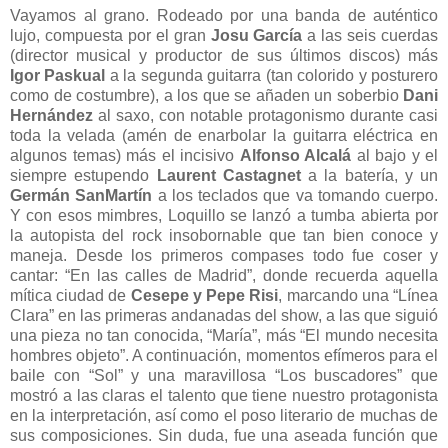
Vayamos al grano. Rodeado por una banda de auténtico
lujo, compuesta por el gran
Josu García
a las seis cuerdas
(director musical y productor de sus últimos discos) más
Igor Paskual
a la segunda guitarra (tan colorido y posturero
como de costumbre), a los que se añaden un soberbio
Dani
Hernández
al saxo, con notable protagonismo durante casi
toda la velada (amén de enarbolar la guitarra eléctrica en
algunos temas) más el incisivo
Alfonso Alcalá
al bajo y el
siempre estupendo
Laurent Castagnet
a la batería, y un
Germán SanMartín
a los teclados que va tomando cuerpo.
Y con esos mimbres, Loquillo se lanzó a tumba abierta por
la autopista del rock insobornable que tan bien conoce y
maneja. Desde los primeros compases todo fue coser y
cantar: “En las calles de Madrid”, donde recuerda aquella
mítica ciudad de
Cesepe y Pepe Risi
, marcando una “Línea
Clara” en las primeras andanadas del show, a las que siguió
una pieza no tan conocida, “María”, más “El mundo necesita
hombres objeto”. A continuación, momentos efímeros para el
baile con “Sol” y una maravillosa “Los buscadores” que
mostró a las claras el talento que tiene nuestro protagonista
en la interpretación, así como el poso literario de muchas de
sus composiciones. Sin duda, fue una aseada función que