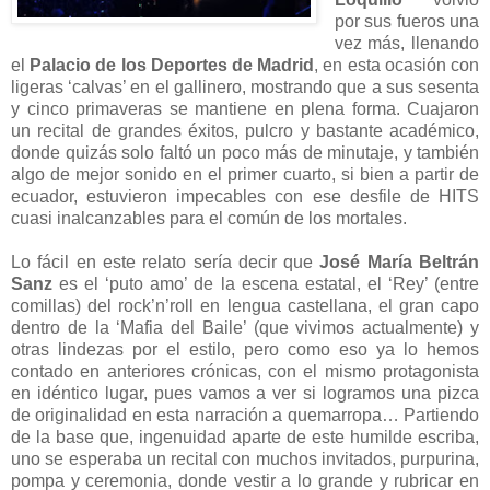
por sus fueros una
vez más, llenando
el
Palacio de los Deportes de Madrid
, en esta ocasión con
ligeras ‘calvas’ en el gallinero, mostrando que a sus sesenta
y cinco primaveras se mantiene en plena forma. Cuajaron
un recital de grandes éxitos, pulcro y bastante académico,
donde quizás solo faltó un poco más de minutaje, y también
algo de mejor sonido en el primer cuarto, si bien a partir de
ecuador, estuvieron impecables con ese desfile de HITS
cuasi inalcanzables para el común de los mortales.
Lo fácil en este relato sería decir que
José María Beltrán
Sanz
es el ‘puto amo’ de la escena estatal, el ‘Rey’ (entre
comillas) del rock’n’roll en lengua castellana, el gran capo
dentro de la ‘Mafia del Baile’ (que vivimos actualmente) y
otras lindezas por el estilo, pero como eso ya lo hemos
contado en anteriores crónicas, con el mismo protagonista
en idéntico lugar, pues vamos a ver si logramos una pizca
de originalidad en esta narración a quemarropa… Partiendo
de la base que, ingenuidad aparte de este humilde escriba,
uno se esperaba un recital con muchos invitados, purpurina,
pompa y ceremonia, donde vestir a lo grande y rubricar en