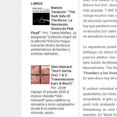
LIBROS
Before You Die”, ahor
Manolo
más popular, “I Will 
Tarancón: “The
incluye muchos más ca
Dark Side Of
The Moon. La
de ese ruido que le i
Revolución
hay que perderse como 
Sónica de Pink
se escucha con cierta
Floyd”
-
Por: Txema Mañeru. La
en entredicho la mala 
estupenda “Colección Elepé” de
la editorial *Efe Eme *sigue
sumando títulos de discos
La experiencia juveni
emblemáticos de bandas y
embargo, no tantos ha
solistas realmente ...
para los adultos. Uno 
esta banda de Minneá
Glen Hansard:
Musicalmente The Re
“Don't Settle
Thunders y los Ston
(Vol. 1 & 2 -
En este disco hay de t
Transmissions
East & West)”
-
Por: Javier
El análisis individual
Capapé. El pasado 2025 el
apabullante, las notas
músico irlandés *Glen
atropellada, el grito
Hansard* quiso celebrar su
punk rock acelerado q
cincuenta y cinco cumpleaños
donde él se siente más
Westerberg en este t
cómodo, encim...
estrecho. En “Black Di