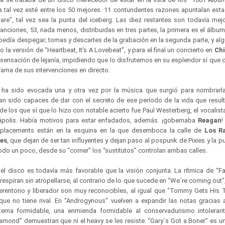
a tal vez esté entre los 50 mejores. 11 contundentes razones apuntalan esta
Dare”, tal vez sea la punta del iceberg. Las diez restantes son todavía mej
nciones, 53, nada menos, distribuidas en tres partes, la primera es el álbu
mpedía despegar; tomas y descartes de la grabación en la segunda parte, y al
la versión de “Heartbeat, It's A Lovebeat”, y para el final un concierto en
Ch
 sensación de lejanía, impidiendo que lo disfrutemos en su esplendor sí que 
fama de sus intervenciones en directo.
l ha sido evocada una y otra vez por la música que surgió para nombrarla,
n sido capaces de dar con el secreto de ese período de la vida que resul
de los que sí que lo hizo con notable acierto fue Paul Westerberg, el vocalis
polis. Había motivos para estar enfadados, además. ¡gobernaba
Reagan
!
placements están en la esquina en la que desemboca la calle de
Los R
es
, que dejan de ser tan influyentes y dejan paso al pospunk de Pixies y la p
odo un poco, desde su “corner” los “sustitutos” controlan ambas calles.
 del disco es todavía más favorable que la visión conjunta. La rítmica de “F
 respiran sin atropellarse, al contrario de lo que sucede en “We´re coming out”
 perentorio y liberador son muy reconocibles, al igual que “Tommy Gets His T
ue no tiene rival. En “Androgynous” vuelven a expandir las notas gracias 
ema formidable, una enmienda formidable al conservadurismo intolerant
amond” demuestran que ni el heavy se les resiste. “Gary´s Got a Boner” es un