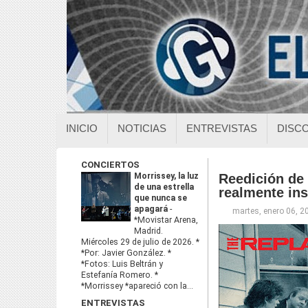
INICIO
NOTICIAS
ENTREVISTAS
DISC
CONCIERTOS
Morrissey, la luz
Reedición de 
de una estrella
realmente ins
que nunca se
apagará
-
martes, enero 06, 2
*Movistar Arena,
Madrid.
Miércoles 29 de julio de 2026. *
*Por: Javier González. *
*Fotos: Luis Beltrán y
Estefanía Romero. *
*Morrissey *apareció con la...
ENTREVISTAS