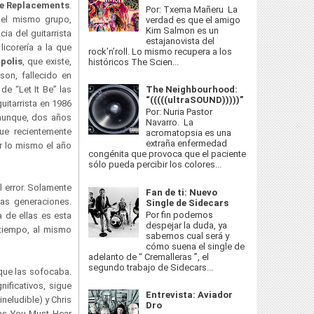
e Replacements
.
Por: Txema Mañeru La
 del mismo grupo,
verdad es que el amigo
Kim Salmon es un
ia del guitarrista
estajanovista del
licorería a la que
rock’n’roll. Lo mismo recupera a los
polis
, que existe,
históricos The Scien...
son, fallecido en
The Neighbourhood:
de “Let It Be” las
“(((((ultraSOUND)))))”
uitarrista en 1986
Por: Nuria Pastor
 aunque, dos años
Navarro. La
que recientemente
acromatopsia es una
extraña enfermedad
r lo mismo el año
congénita que provoca que el paciente
sólo pueda percibir los colores...
l error. Solamente
Fan de ti: Nuevo
as generaciones.
Single de Sidecars
Por fin podemos
 de ellas es esta
despejar la duda, ya
 tiempo, al mismo
sabemos cual será y
cómo suena el single de
adelanto de “ Cremalleras ”, el
segundo trabajo de Sidecars...
 que las sofocaba.
nificativos, sigue
Entrevista: Aviador
neludible) y Chris
Dro
ums You Must Hear