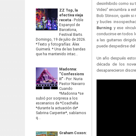
desinhibido como su tí
Video” encumbra a est
ZZ Top, la
efectiva vieja
Bob Stinson, quién si
receta
-
Poble
y bucles insospechad
Espanyol de
Burning
y ese víncu
Barcelona,
conducirse en todos l
Festival Barts.
Domingo, 19 de julio de 2026.
a las guitarras dirigi
*Texto y fotografías: Àlex
puede despedirse del
Guimerà. * Una de las bandas
que ha mantenido intac...
Un año después estos
década de los noven
Madonna:
desaparecieron discret
“Confessions
II”
-
Por: Nuria
Pastor Navarro
Cuando
*Madonna *se
subió por sorpresa a los
escenarios de *Coachella
*durante la actuación de*
Sabrina Carpenter*, sabíamos
q...
Graham Coxon: