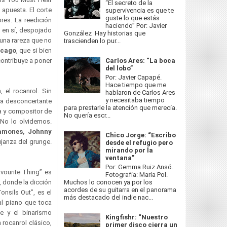
“El secreto de la
 apuesta. El corte
supervivencia es que te
guste lo que estás
ores. La reedición
haciendo” Por: Javier
m en sí, despojado
González Hay historias que
guna rareza que no
trascienden lo pur...
icago
, que si bien
contribuye a poner
Carlos Ares: “La boca
del lobo”
Por: Javier Capapé.
Hace tiempo que me
 el rocanrol. Sin
hablaron de Carlos Ares
y necesitaba tiempo
ta desconcertante
para prestarle la atención que merecía.
ta y compositor de
No quería escr...
 No lo olvidemos.
amones, Johnny
Chico Jorge: “Escribo
ujanza del grunge.
desde el refugio pero
mirando por la
ventana”
Por: Gemma Ruiz Ansó.
avourite Thing” es
Fotografía: María Pol.
Muchos lo conocen ya por los
, donde la dicción
acordes de su guitarra en el panorama
onsils Out”, es el
más destacado del indie nac...
al piano que toca
e y el binarismo
Kingfishr: “Nuestro
 rocanrol clásico,
primer disco cierra un