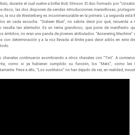
tulo, durante el cual vuelve a brillar Bob Stinson. El dúo formado por “Unsatis
e disco, las dos disponen de sendas introducciones maravillosas, protago
 no, la voz de Westerberg es inconmensurable en la primera. La segunda está 
os en cada escucha. “Sixteen Blue”, no sabría decir por qué, recuerda a 
lo resulta tan alentador. Es un tema grandioso, que pone de manifiesto q
os ámbitos, no eran una panda de jóvenes atribulados. “Answering Machine”
das con determinación y a la voz llevada al límite para decir adiós en este d
 todo.
 chavales continuaron asombrando a otros chavales con “Tim”. A comienzo
ta, como si ya hubieran cumplido su función, los “Mats”, como les 
amente. Pese a ello, “Los sustitutos” no han dejado de ser, en realidad, insust