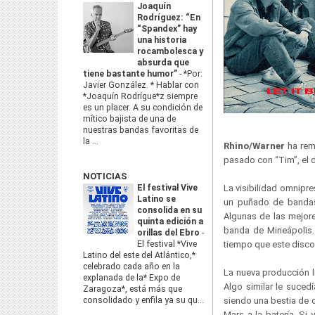
Joaquín
Rodríguez: “En
“Spandex” hay
una historia
rocambolesca y
absurda que
tiene bastante humor”
-
*Por:
Javier González. * Hablar con
*Joaquín Rodrígue*z siempre
es un placer. A su condición de
mítico bajista de una de
nuestras bandas favoritas de
la ...
Rhino/Warner
ha rem
pasado con “Tim”, el d
NOTICIAS
El festival Vive
La visibilidad omnipr
Latino se
un puñado de bandas 
consolida en su
Algunas de las mejore
quinta edición a
banda de Mineápolis. 
orillas del Ebro
-
El festival *Vive
tiempo que este disco 
Latino del este del Atlántico,*
celebrado cada año en la
La nueva producción li
explanada de la* Expo de
Algo similar le suced
Zaragoza*, está más que
consolidado y enfila ya su qu...
siendo una bestia de 
Mars a la batería. Si