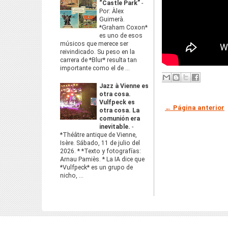
“Castle Park”
-
Por: Àlex
Guimerà.
*Graham Coxon*
es uno de esos
músicos que merece ser
reivindicado. Su peso en la
carrera de *Blur* resulta tan
importante como el de ...
Jazz à Vienne es
otra cosa.
Vulfpeck es
← Página anterior
otra cosa. La
comunión era
inevitable.
-
*Théâtre antique de Vienne,
Isère. Sábado, 11 de julio del
2026. * *Texto y fotografías:
Arnau Pamiès. * La IA dice que
*Vulfpeck* es un grupo de
nicho, ...