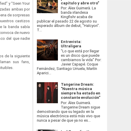
capítulo y abre otro”
fied” y “Seen Your
Por: Àlex Guimerà. La
nizadas ambas por
banda irlandesa
llena de sorpresas
Kingfishr acaba de
nuestros castizos
publicar el pasado 22 de agosto su
esperado álbum de debut, "Halcyon".
ue la banda sabía
T...
 convoca de nuevo
isco del que nadie
Entrevista:
Ultraligera
"Lo que está por llegar
es un disco que puede
s de la siguiente
cambiarnos la vida” Por:
llaman sus fans,
Javier Capapé. Coque
ituibles.
Fernández, Santiago Urruela, Martín
Aparici...
Tangerine Dream:
"Nuestra música
siempre ha estado en
constante evolución"
Por: Àlex Guimerà.
Tangerine Dream sigue
demostrando que su legado en la
música electrónica está más vivo que
nunca a pesar de que ya no es...