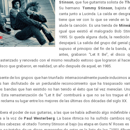
Stinson
, que fue guitarrista solista de
Th
Su hermano
Tommy Stinson
, bajista
canta junto a Lucinda. La caída en desgrac
tiene que ver con lo que se vende en la 
alude la canción. Es una tienda de
Mineá
igual que existió el malogrado Bob Stin
1995. Si queda alguna duda, la reedición 
despejará. La salida del grupo del genial g
supuso el principio del fin de la banda,
antes, grabaron “Let It Be”, el disco 
asterizado y renovado con el mismo resultado exitoso que lograron al hace
isco que grabaron, en realidad, un año después de aquel, en 1985.
esente de los grupos que han triunfado internacionalmente puede inducirnos a
han disfrutado de un perdurable reconocimiento que ha traspasado vari
s bandas que han existido no han tenido el éxito que tal vez merecían. Una
Esta remasterización de “Let It Be” contribuirá a que no se los trague el
reclama su lugar entre los mejores de las últimas dos décadas del siglo XX.
bera el poder de sus guitarras, a las que se había adherido algo indefinible
ía a la voz de
Paul Westerberg
. La base rítmica no ha sufrido cambios sig
dos cabezas: el citado Tommy Stinson al bajo (su etapa en Guns N' Roses es i
 ya se trataba de un disco merecedor de estar en la lista de los “1001 Alb