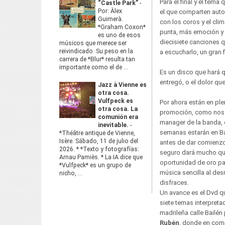
Para el final y el tema
“Castle Park”
-
Por: Àlex
el que comparten auto
Guimerà.
con los coros y el cli
*Graham Coxon*
punta, más emoción y 
es uno de esos
diecisiete canciones
músicos que merece ser
reivindicado. Su peso en la
a escucharlo, un gran f
carrera de *Blur* resulta tan
importante como el de ...
Es un disco que hará q
entregó, o el dolor qu
Jazz à Vienne es
otra cosa.
Vulfpeck es
Por ahora están en p
otra cosa. La
promoción, como nos
comunión era
manager de la banda, 
inevitable.
-
semanas estarán en Ba
*Théâtre antique de Vienne,
Isère. Sábado, 11 de julio del
antes de dar comienzo 
2026. * *Texto y fotografías:
seguro dará mucho que
Arnau Pamiès. * La IA dice que
oportunidad de oro pa
*Vulfpeck* es un grupo de
música sencilla al des
nicho, ...
disfraces.
Un avance es el Dvd 
siete temas interpreta
madrileña calle Bailén
Rubén
, donde en com