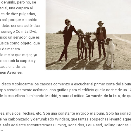
 de vinilo, pero no, se
ecial, una carpeta al
gles de diez pulgadas,
 así, porque el sonido
o debe ser una auténtica
ae consigo Cd más Dvd,
isco un servidor, que es
úsica como objeto, que
i de manera
ilo mejor que mejor, ya
casa abrir la carpeta y
cada una de las
onen
Aviones
.
r el disco y colocarme los cascos comienzo a escuchar el primer corte del álbum
mpo absolutamente acústico, con guiños para el edificio que la noche de un 1
e la castellana iluminando Madrid, y para el mítico
Camarón de la Isla
, de q
res, músicos, fechas, etc. Son una constante en todo el álbum. Sólo ha sonad
el ya carbonizado y derrumbado Windsor, que tantas sospechas levantó aquel
. Más adelante encontraremos Burning, Ronaldos, Lou Reed, Rolling Stones,
tc.