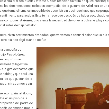
 que cierra el disco queda
Llévame al baile
(canción favorita de quien escribe) e
ria los dos Perezosos, se hacen acompañar de la guitarra de
Ariel Rot
en un 
ma que toma el tema es imposible de describir sin decir que hace que se pong
sentimiento para acabar. Este tema hace que después de haber escuchado un
 que componen
Aviones
, uno sienta la necesidad de volver a pulsar el play y
inal antes de bajar el telón.
ue vuelvan sentimientos olvidados, que volvamos a sentir el calor que un día 
e otro día nos dejó cuando se fue.
lena campaña de
 dijo
Paco López
,
en las próximas
rcelona y Argentina,
a la gira de teatros que
 hablar, y que será una
ra los que gustan de la
nudo, sin adornos y sin
que acompaña al álbum,
dos en un piso de la
 propiedad del padre de
pañía de amigos (por lo