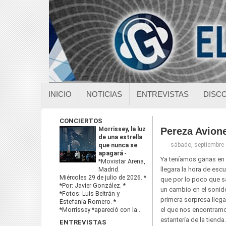
INICIO
NOTICIAS
ENTREVISTAS
DISC
CONCIERTOS
Morrissey, la luz
Pereza Avion
de una estrella
sábado, septiembre
que nunca se
apagará
-
Ya teníamos ganas en
*Movistar Arena,
llegara la hora de esc
Madrid.
Miércoles 29 de julio de 2026. *
que por lo poco que s
*Por: Javier González. *
un cambio en el sonid
*Fotos: Luis Beltrán y
primera sorpresa llega
Estefanía Romero. *
el que nos encontramo
*Morrissey *apareció con la...
estantería de la tiend
ENTREVISTAS