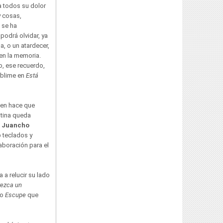
a todos su dolor
 cosas,
 se ha
odrá olvidar, ya
na, o un atardecer,
en la memoria.
o, ese recuerdo,
ublime en
Está
en hace que
ntina queda
,
Juancho
p
teclados y
aboración para el
 a relucir su lado
ezca un
mo
Escupe
que