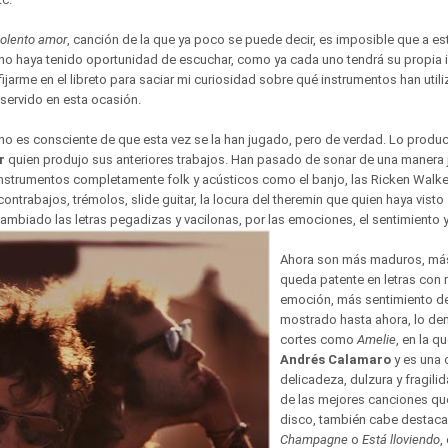
iolento amor
, canción de la que ya poco se puede decir, es imposible que a es
no haya tenido oportunidad de escuchar, como ya cada uno tendrá su propia
jarme en el libreto para saciar mi curiosidad sobre qué instrumentos han util
servido en esta ocasión.
o es consciente de que esta vez se la han jugado, pero de verdad. Lo produce
r
quien produjo sus anteriores trabajos. Han pasado de sonar de una manera j
nstrumentos completamente folk y acústicos como el banjo, las Ricken Walk
ontrabajos, trémolos, slide guitar, la locura del theremin que quien haya visto
cambiado las letras pegadizas y vacilonas, por las emociones, el sentimiento y
Ahora son más maduros, más
queda patente en letras co
emoción, más sentimiento de
mostrado hasta ahora, lo de
cortes como
Amelie
, en la q
Andrés Calamaro
y es una 
delicadeza, dulzura y fragili
de las mejores canciones que
disco, también cabe destaca
Champagne
o
Está lloviendo
,