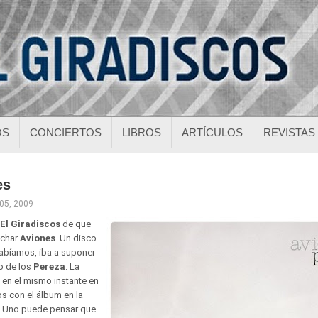
OS
CONCIERTOS
LIBROS
ARTÍCULOS
REVISTAS
es
 05, 2009
El Giradiscos
de que
uchar
Aviones
. Un disco
abíamos, iba a suponer
o de los
Pereza
. La
 en el mismo instante en
s con el álbum en la
a. Uno puede pensar que