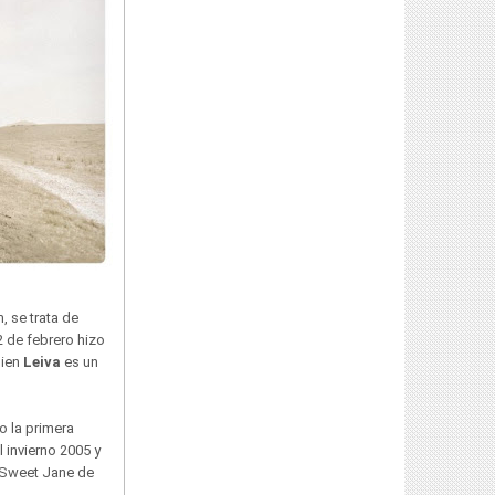
, se trata de
2 de febrero hizo
uien
Leiva
es un
o la primera
 invierno 2005 y
 Sweet Jane de