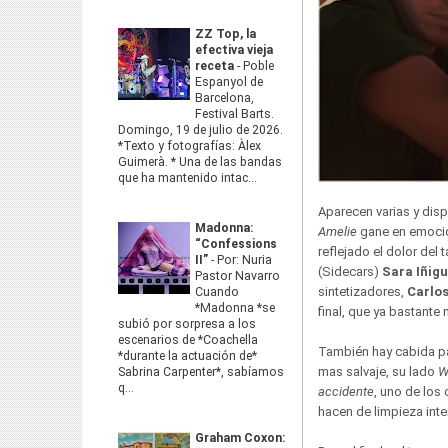
ZZ Top, la
efectiva vieja
receta
-
Poble
Espanyol de
Barcelona,
Festival Barts.
Domingo, 19 de julio de 2026.
*Texto y fotografías: Àlex
Guimerà. * Una de las bandas
que ha mantenido intac...
Aparecen varias y dis
Madonna:
Amelie
gane en emoció
“Confessions
reflejado el dolor del
II”
-
Por: Nuria
(Sidecars)
Sara Iñig
Pastor Navarro
sintetizadores,
Carlo
Cuando
*Madonna *se
final, que ya bastante
subió por sorpresa a los
escenarios de *Coachella
También hay cabida pa
*durante la actuación de*
mas salvaje, su lado
W
Sabrina Carpenter*, sabíamos
q...
accidente
, uno de los
hacen de limpieza inte
Graham Coxon: