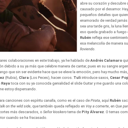
abre su corazón y descubre 
causado por el desamor. Hay
pequeños detalles que quien
enamorado de verdad jamás p
sea una tarde gris, la luna lle
eso queda grabado a fuego 
Rubén
refleja ese sentimient
esa melancolía de manera s
lloviendo
.
pares colaboraciones en este trabajo, ya he hablado de
Andrés Calamaro
qui
n debido a su ya más que celebre manera de cantar, pues en su sangre arge
 tango que sin ser evidente hace que se eleve la emoción, pero hay mucho más
uez
(Rubia),
Clara
(Los Peces), hacen coros.
Tuli
introduce saxos,
Cesar Po
s Raya
toca con su ya conocida genialidad el slide Guitar y me guardo una col
 me estoy dispersando.
ra canciones con espíritu canalla, como es el caso de
Pirata
, aquí
Rubén
saca
alk on the wild side
, que también queda reflejado en
Voy a comerte
, en
Que par
 cortes más descarados, o
Señor kioskero
tema de
Pity Álvarez
. O temas co
rior cuando se ha fracasado.