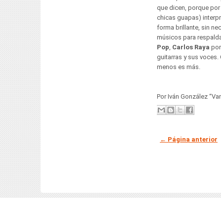
que dicen, porque por 
chicas guapas) interpr
forma brillante, sin n
músicos para respalda
Pop
,
Carlos Raya
por
guitarras y sus voces. 
menos es más.
Por Iván González “Va
← Página anterior