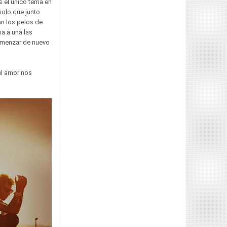
s el único tema en
solo que junto
an los pelos de
a a una las
 comenzar de nuevo
el amor nos