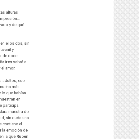
tas alturas
 impresión…
izado y de qué
n ellos dos, sin
uvenil y
er de doce
Baires
sabrá a
 el amor.
 adultos, eso
n mucha más
 lo que habían
muestran en
ue participa
clara muestra de
dad, sin duda una
 contiene el
r la emoción de
 en la que
Rubén