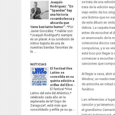
se trata de una edición
Joaquín
Rodríguez: “En
trata de la edición esp
“Spandex” hay
viejo estilo de los sin
una historia
una lástima que no sea
rocambolesca y
de este álbum en vinil
absurda que
tiene bastante humor”
-
*Por:
delicia. La carpeta tr
Javier González. * Hablar con
antes de escuchar el d
*Joaquín Rodrígue*z siempre
un enamorado de la m
es un placer. A su condición de
colecciona discos cas
mítico bajista de una de
nuestras bandas favoritas de
compulsiva, y si es vin
la ...
está loco por llegar a 
comenzar a escuchar 
canciones que comp
NOTICIAS
El festival Vive
Latino se
Al llegar a casa, abri
consolida en su
Windsor
, un medio tie
quinta edición a
de antorcha en mitad d
orillas del Ebro
-
El festival *Vive
fanático.
Latino del este del Atlántico,*
celebrado cada año en la
Las referencias a luga
explanada de la* Expo de
canción y ya tenemos 
Zaragoza*, está más que
consolidado y enfila ya su qu...
el grandísimo Camarón
Velvet Underground, e