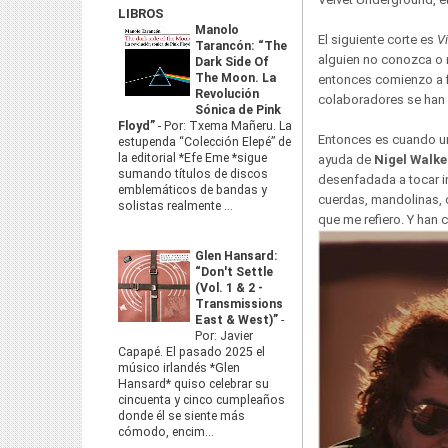
LIBROS
Manolo
El siguiente corte es
V
Tarancón: “The
alguien no conozca o 
Dark Side Of
The Moon. La
entonces comienzo a fi
Revolución
colaboradores se han 
Sónica de Pink
Floyd”
-
Por: Txema Mañeru. La
Entonces es cuando un
estupenda “Colección Elepé” de
la editorial *Efe Eme *sigue
ayuda de
Nigel Walke
sumando títulos de discos
desenfadada a tocar i
emblemáticos de bandas y
cuerdas, mandolinas, c
solistas realmente ...
que me refiero. Y han 
Glen Hansard:
“Don't Settle
(Vol. 1 & 2 -
Transmissions
East & West)”
-
Por: Javier
Capapé. El pasado 2025 el
músico irlandés *Glen
Hansard* quiso celebrar su
cincuenta y cinco cumpleaños
donde él se siente más
cómodo, encim...