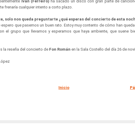
cientemente
Iván (Ferreiro)
ha sacado un disco con gran parte de cancion
rte frenaría cualquier intento a corto plazo.
te, solo nos queda preguntarte ¿qué esperas del concierto de esta noc
ue espero que pasemos un buen rato. Estoy muy contento de cómo han queda
n el grupo que llevamos y esperamos que haya ambiente, que suene bie
 la reseña del concierto de
Fon Román
en la Sala Costello del día 26 de no
 López
Inicio
Pá