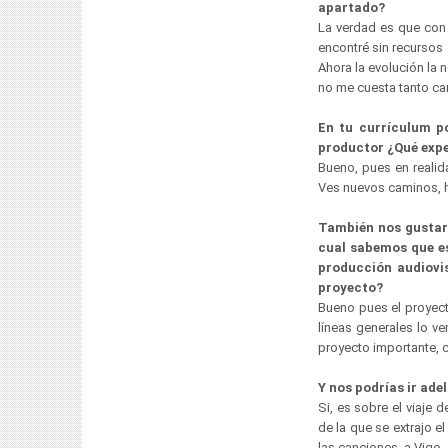
apartado?
La verdad es que con
encontré sin recursos
Ahora la evolución la
no me cuesta tanto can
En tu currículum p
productor ¿Qué expe
Bueno, pues en realid
Ves nuevos caminos, ho
También nos gustarí
cual sabemos que es
producción audiovis
proyecto?
Bueno pues el proyect
líneas generales lo 
proyecto importante,
Y nos podrías ir ade
Si, es sobre el viaje
de la que se extrajo e
las canciones, a Vigo.