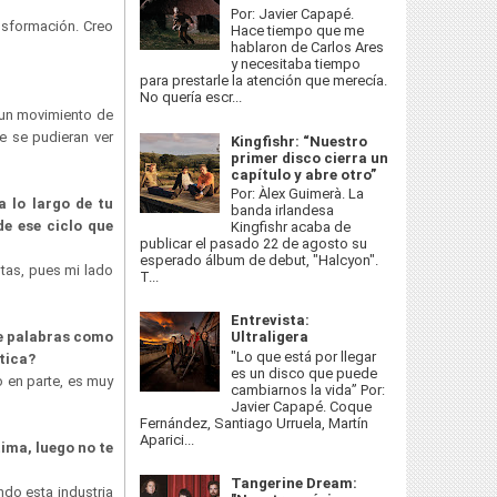
Por: Javier Capapé.
ansformación. Creo
Hace tiempo que me
hablaron de Carlos Ares
y necesitaba tiempo
para prestarle la atención que merecía.
No quería escr...
 un movimiento de
ue se pudieran ver
Kingfishr: “Nuestro
primer disco cierra un
capítulo y abre otro”
Por: Àlex Guimerà. La
 lo largo de tu
banda irlandesa
de ese ciclo que
Kingfishr acaba de
publicar el pasado 22 de agosto su
esperado álbum de debut, "Halcyon".
ntas, pues mi lado
T...
Entrevista:
re palabras como
Ultraligera
"Lo que está por llegar
tica?
es un disco que puede
 en parte, es muy
cambiarnos la vida” Por:
Javier Capapé. Coque
Fernández, Santiago Urruela, Martín
Aparici...
tima, luego no te
Tangerine Dream:
ndo esta industria