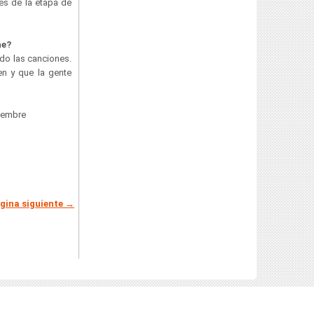
es de la etapa de
he?
do las canciones.
n y que la gente
viembre
gina siguiente →