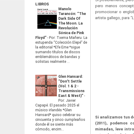
LIBROS
pero menos concept
Manolo
promocionar o englob
Tarancón: “The
artista gallego, para
“
Dark Side Of
The Moon. La
Revolución
Sónica de Pink
Floyd”
-
Por: Txema Mañeru. La
estupenda “Colección Elepé” de
la editorial *Efe Eme *sigue
sumando títulos de discos
emblemáticos de bandas y
solistas realmente ...
Glen Hansard:
“Don't Settle
(Vol. 1 & 2 -
Transmissions
East & West)”
-
Por: Javier
Capapé. El pasado 2025 el
músico irlandés *Glen
Hansard* quiso celebrar su
Si analizamos tus do
cincuenta y cinco cumpleaños
(2011), podemos c
donde él se siente más
mimadas, leve intr
cómodo, encim...