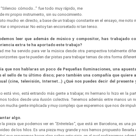
 “Silencio cómodo…” fue todo muy rápido, me
 de mi propio instrumento, sin su conocimiento.
 noto mucho en directo, a base de un trabajo constante en el ensayo, me noto
tar o improvisar. No estoy tan encorsetado ni tan tenso.
odemos leer que además de músico y compositor, has trabajado co
riencia extra te ha aportado este trabajo?
ad me ha servido para ver la música desde otra perspectiva totalmente difer
rizontes que te pueden dar pistas para trabajar temas de otra forma diferen
a que nos hablaras un poco de Pequeñas Iluminaciones, una apuesta 
 el sello de tu último disco; pero también una compañía que quiere 
ual (cine, televisión, Internet…) ¿Qué nos puedes decir del presente 
o está vivo, está entrando más gente a trabajar, mi hermano lo hizo en la pa
vemos todos desde una ilusión colectiva. Tenemos además entre manos un n
 con mucha gente implicada y muy complejo que esperemos que nos de impul
lantar algo.
 de la pieza que podemos ver en
“Entretelas”
, que está en Barcelona, es una p
l video de los hilos. Es una pieza muy grande y nos hemos propuesto llevarla
 Así que esperamos hacer algo sobre este viaje, en el cual realizaremos adem