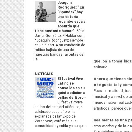
Joaquín
Rodríguez: “En
“Spandex” hay
una historia
rocambolesca y
absurda que
tiene bastante humor”
-
*Por:
Javier González. * Hablar con
*Joaquín Rodrígue*z siempre
es un placer. A su condición de
mítico bajista de una de
nuestras bandas favoritas de
la ...
que iba a tomar luga
solitario.
NOTICIAS
El festival Vive
Ahora que tienes cie
Latino se
o te gusta tal y com
consolida en su
Pues en realidad, tras
quinta edición a
musical y a nivel de 
orillas del Ebro
-
El festival *Vive
menos haber realizad
Latino del este del Atlántico,*
artísticos, parece que
celebrado cada año en la
explanada de la* Expo de
Realmente es una pe
Zaragoza*, está más que
consolidado y enfila ya su qu...
stop-motion
y de la c
Si posiblemente, pero