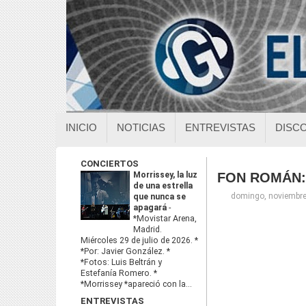
INICIO
NOTICIAS
ENTREVISTAS
DISC
CONCIERTOS
Morrissey, la luz
FON ROMÁN: 
de una estrella
domingo, noviembre
que nunca se
apagará
-
*Movistar Arena,
Madrid.
Miércoles 29 de julio de 2026. *
*Por: Javier González. *
*Fotos: Luis Beltrán y
Estefanía Romero. *
*Morrissey *apareció con la...
ENTREVISTAS