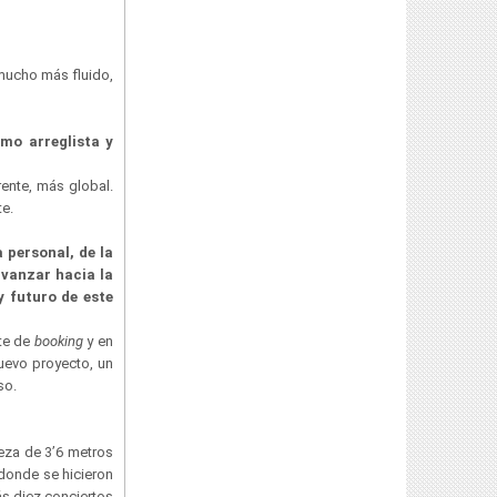
 mucho más fluido,
mo arreglista y
ente, más global.
te.
personal, de la
avanzar hacia la
y futuro de este
rte de
booking
y en
uevo proyecto, un
so.
ieza de 3’6 metros
 donde se hicieron
ás diez conciertos