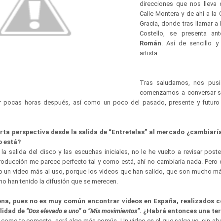
direcciones que nos lleva 
Calle Montera y de ahí a la 
Gracia, donde tras llamar a 
Costello, se presenta a
Román
. Así de sencillo 
artista.
Tras saludarnos, nos pu
comenzamos a conversar so
r pocas horas después, así como un poco del pasado, presente y futuro 
rta perspectiva desde la salida de “Entretelas” al mercado ¿cambiaría
o está?
 la salida del disco y las escuchas iniciales, no le he vuelto a revisar poste
producción me parece perfecto tal y como está, ahí no cambiaría nada. Pero 
o un video más al uso, porque los videos que han salido, que son mucho m
 no han tenido la difusión que se merecen.
na, pues no es muy común encontrar videos en España, realizados co
alidad de
“Dos elevado a uno”
o
“Mis movimientos”
.
¿Habrá entonces una ter
 como te comento, será algo más común. Un video en el que salga yo, sin aba