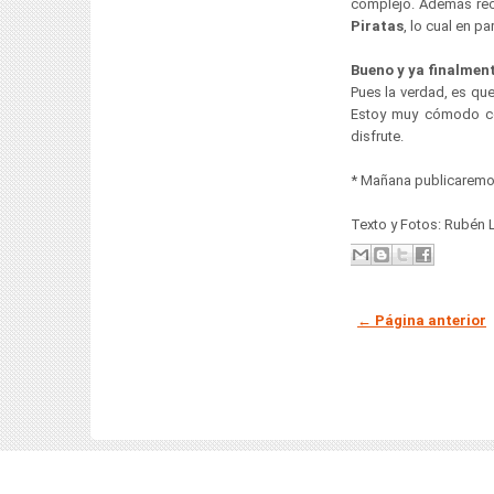
complejo. Además re
Piratas
, lo cual en pa
Bueno y ya finalmen
Pues la verdad, es q
Estoy muy cómodo co
disfrute.
* Mañana publicaremos
Texto y Fotos: Rubén
← Página anterior