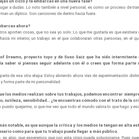
ejas un ciclo y te embarcas en una nueva fase?
in lugar a dudas. Lo noto también a nivel personal, es como un proceso de tr
rman un díptico. Son canciones de dentro hacia fuera.
embarcas ahora?
tros aporten cosas, que no sea yo solo. Lo que me gustaría es que existiera
 hacia mi interior, un trabajo en el que colaboraran otras personas, en el q
of Dreams, proyecto tuyo y de Suso Saiz que ha sido intermitente a
ía saber si piensas seguir adelante con él o crees que forma parte 
parte de esa otra etapa. Estoy abriendo ahora vías de experimentación disti
 y forma parte de mi personalidad.
s que los medios realizan sobre tus trabajos, podemos encontrar siemp
, sutileza, sensibilidad… ¿te encuentras cómodo con el trato de la crí
no puedo quejarme, si que me veo que todo el mundo valora lo que hago y eso
ás notable, es que aunque la crítica y los medios te tengan en alta es
sario como para que tu trabajo pueda llegar a más público.
to, es algo, que esperemos que con esta crisis pueda solucionarse. Pues cua