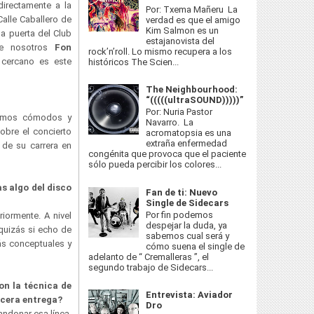
directamente a la
Por: Txema Mañeru La
Calle Caballero de
verdad es que el amigo
Kim Salmon es un
la puerta del Club
estajanovista del
nte nosotros
Fon
rock’n’roll. Lo mismo recupera a los
y cercano es este
históricos The Scien...
The Neighbourhood:
“(((((ultraSOUND)))))”
Por: Nuria Pastor
simos cómodos y
Navarro. La
bre el concierto
acromatopsia es una
extraña enfermedad
de su carrera en
congénita que provoca que el paciente
sólo pueda percibir los colores...
s algo del disco
Fan de ti: Nuevo
Single de Sidecars
Por fin podemos
riormente. A nivel
despejar la duda, ya
quizás si echo de
sabemos cual será y
ás conceptuales y
cómo suena el single de
adelanto de “ Cremalleras ”, el
segundo trabajo de Sidecars...
n la técnica de
Entrevista: Aviador
cera entrega?
Dro
ndonar esa línea,