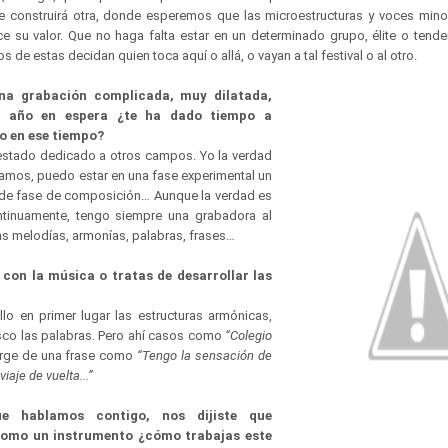
e construirá otra, donde esperemos que las microestructuras y voces minor
e su valor. Que no haga falta estar en un determinado grupo, élite o tende
de estas decidan quien toca aquí o allá, o vayan a tal festival o al otro.
una grabación complicada, muy dilatada,
un año en espera ¿te ha dado tiempo a
o en ese tiempo?
estado dedicado a otros campos. Yo la verdad
ramos, puedo estar en una fase experimental un
 de fase de composición… Aunque la verdad es
tinuamente, tengo siempre una grabadora al
as melodías, armonías, palabras, frases…
con la música o tratas de desarrollar las
lo en primer lugar las estructuras armónicas,
sco las palabras. Pero ahí casos como
“Colegio
urge de una frase como
“Tengo la sensación de
iaje de vuelta...”
e hablamos contigo, nos dijiste que
como un instrumento ¿cómo trabajas este