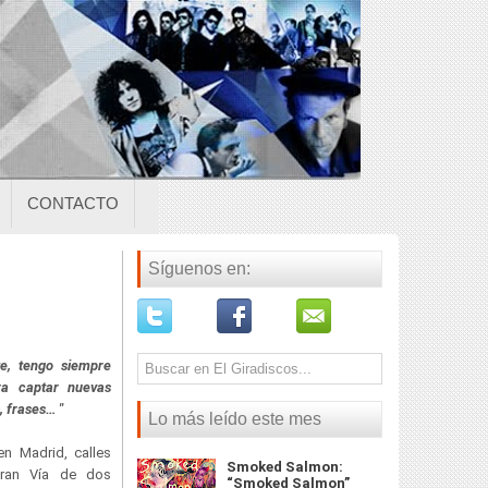
CONTACTO
Síguenos en:
e, tengo siempre
ra captar nuevas
, frases…
"
Lo más leído este mes
n Madrid, calles
Smoked Salmon:
Gran Vía de dos
“Smoked Salmon”