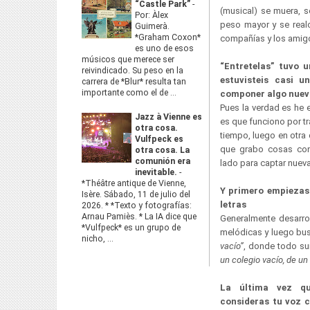
“Castle Park”
-
(musical) se muera, s
Por: Àlex
peso mayor y se realc
Guimerà.
*Graham Coxon*
compañías y los amigos 
es uno de esos
músicos que merece ser
“Entretelas” tuvo 
reivindicado. Su peso en la
estuvisteis casi 
carrera de *Blur* resulta tan
importante como el de ...
componer algo nuev
Pues la verdad es he 
Jazz à Vienne es
es que funciono por t
otra cosa.
tiempo, luego en otra
Vulfpeck es
que grabo cosas con
otra cosa. La
comunión era
lado para captar nuev
inevitable.
-
*Théâtre antique de Vienne,
Y primero empiezas 
Isère. Sábado, 11 de julio del
letras
2026. * *Texto y fotografías:
Arnau Pamiès. * La IA dice que
Generalmente desarrol
*Vulfpeck* es un grupo de
melódicas y luego bu
nicho, ...
vacío”
, donde todo s
un colegio vacío, de un v
La última vez qu
consideras tu voz 