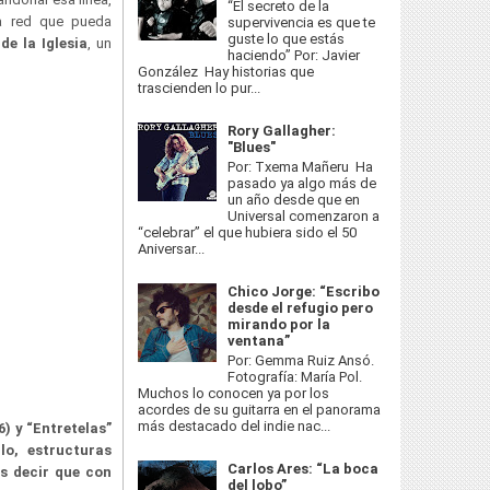
“El secreto de la
a red que pueda
supervivencia es que te
guste lo que estás
de la Iglesia
, un
haciendo” Por: Javier
González Hay historias que
trascienden lo pur...
Rory Gallagher:
"Blues"
Por: Txema Mañeru Ha
pasado ya algo más de
un año desde que en
Universal comenzaron a
“celebrar” el que hubiera sido el 50
Aniversar...
Chico Jorge: “Escribo
desde el refugio pero
mirando por la
ventana”
Por: Gemma Ruiz Ansó.
Fotografía: María Pol.
Muchos lo conocen ya por los
acordes de su guitarra en el panorama
más destacado del indie nac...
) y “Entretelas”
lo, estructuras
Carlos Ares: “La boca
s decir que con
del lobo”