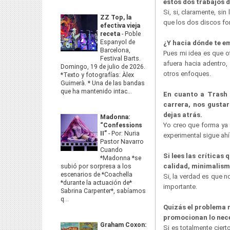
estos dos trabajos d
Si, si, claramente, s
ZZ Top, la
que los dos discos fo
efectiva vieja
receta
-
Poble
Espanyol de
¿Y hacia dónde te 
Barcelona,
Pues mi idea es que o
Festival Barts.
afuera hacia adentro,
Domingo, 19 de julio de 2026.
otros enfoques.
*Texto y fotografías: Àlex
Guimerà. * Una de las bandas
que ha mantenido intac...
En cuanto a Trash 
carrera, nos gustar
dejas atrás.
Madonna:
Yo creo que forma ya 
“Confessions
II”
-
Por: Nuria
experimental sigue ahí
Pastor Navarro
Cuando
Si lees las crítica
*Madonna *se
calidad, minimalismo
subió por sorpresa a los
escenarios de *Coachella
Si, la verdad es que 
*durante la actuación de*
importante.
Sabrina Carpenter*, sabíamos
q...
Quizás el problema m
promocionan lo nece
Graham Coxon:
Si es totalmente cier