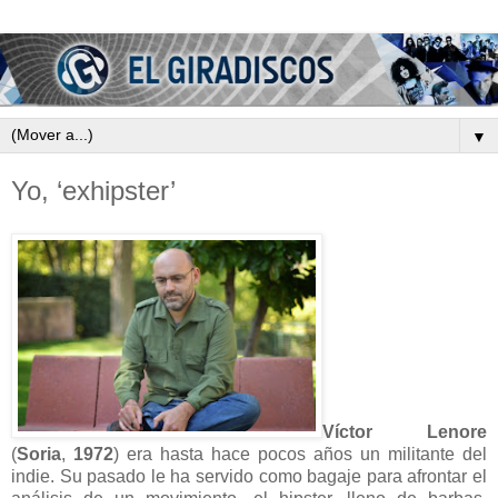
▼
Yo, ‘exhipster’
Víctor Lenore
(
Soria
,
1972
) era hasta hace pocos años un militante del
indie. Su pasado le ha servido como bagaje para afrontar el