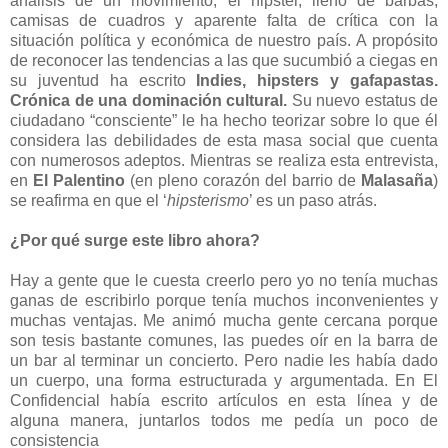
análisis de un movimiento, el hipster, lleno de barbas,
camisas de cuadros y aparente falta de crítica con la
situación política y económica de nuestro país. A propósito
de reconocer las tendencias a las que sucumbió a ciegas en
su juventud ha escrito
Indies, hipsters y gafapastas.
Crónica de una dominación cultural.
Su nuevo estatus de
ciudadano “consciente” le ha hecho teorizar sobre lo que él
considera las debilidades de esta masa social que cuenta
con numerosos adeptos. Mientras se realiza esta entrevista,
en
El Palentino
(en pleno corazón del barrio de
Malasaña
)
se reafirma en que el ‘
hipsterismo
’ es un paso atrás.
¿Por qué surge este libro ahora?
Hay a gente que le cuesta creerlo pero yo no tenía muchas
ganas de escribirlo porque tenía muchos inconvenientes y
muchas ventajas. Me animó mucha gente cercana porque
son tesis bastante comunes, las puedes oír en la barra de
un bar al terminar un concierto. Pero nadie les había dado
un cuerpo, una forma estructurada y argumentada. En El
Confidencial había escrito artículos en esta línea y de
alguna manera, juntarlos todos me pedía un poco de
consistencia