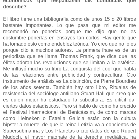
económicos que respaldasen las conductas que
describe?
El libro tiene una bibliografía como de unos 15 o 20 libros
bastante importantes. Lo que pasa que mi editor me
recomendó no ponerlas porque me dijo que no es
costumbre ponerlas en ensayos tan cortos. Hay gente que
ha tomado esto como endeblez teórica. Yo creo que no lo es
porque cito a muchos autores. La primera frase es de un
periodista que se llama Thomas Frank, que dice que las
élites adoran las revoluciones que se limitan a la estética.
Me influyó mucho su libro La conquista del cool que habla
de las relaciones entre publicidad y contracultura. Otro
instrumento de análisis es La distinción, de Pierre Bourdieu
de los años setenta. También hay otro libro, Rituales de
resistencia del sociólogo antillano Stuart Hall que creo que
es quien mejor ha estudiado la subcultura. Es difícil dar
ciertos datos estadísticos. Pero sí hablo de cómo ha crecido
el Festival Internacional de Benicàssim, de cómo marcas
como Heineken o Estrella Galicia están con la cultura
hipster a muerte, de que la reina Letizia va a conciertos de
Supersubmarina y Los Planetas o cito datos de que Rupert
Mudoch, el mayor magnate de la derecha mediática, ha