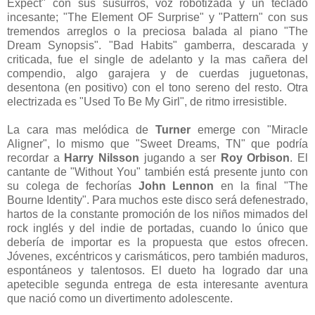
Expect" con sus susurros, voz robotizada y un teclado
incesante; "The Element OF Surprise" y "Pattern" con sus
tremendos arreglos o la preciosa balada al piano "The
Dream Synopsis". "Bad Habits" gamberra, descarada y
criticada, fue el single de adelanto y la mas cañera del
compendio, algo garajera y de cuerdas juguetonas,
desentona (en positivo) con el tono sereno del resto. Otra
electrizada es "Used To Be My Girl", de ritmo irresistible.
La cara mas melódica de
Turner
emerge con "Miracle
Aligner", lo mismo que "Sweet Dreams, TN" que podría
recordar a
Harry Nilsson
jugando a ser
Roy Orbison
. El
cantante de "Without You" también está presente junto con
su colega de fechorías
John Lennon
en la final "The
Bourne Identity". Para muchos este disco será defenestrado,
hartos de la constante promoción de los niños mimados del
rock inglés y del indie de portadas, cuando lo único que
debería de importar es la propuesta que estos ofrecen.
Jóvenes, excéntricos y carismáticos, pero también maduros,
espontáneos y talentosos. El dueto ha logrado dar una
apetecible segunda entrega de esta interesante aventura
que nació como un divertimento adolescente.