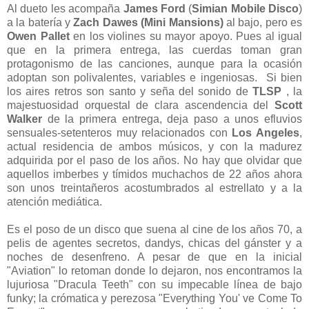
Al dueto les acompaña
James Ford
(
Simian Mobile Disco
)
a la batería y
Zach Dawes (Mini Mansions)
al bajo, pero es
Owen Pallet
en los violines su mayor apoyo. Pues al igual
que en la primera entrega, las cuerdas toman gran
protagonismo de las canciones, aunque para la ocasión
adoptan son polivalentes, variables e ingeniosas. Si bien
los aires retros son santo y seña del sonido de
TLSP
, la
majestuosidad orquestal de clara ascendencia del
Scott
Walker
de la primera entrega, deja paso a unos efluvios
sensuales-setenteros muy relacionados con
Los Angeles
,
actual residencia de ambos músicos, y con la madurez
adquirida por el paso de los años. No hay que olvidar que
aquellos imberbes y tímidos muchachos de 22 años ahora
son unos treintañeros acostumbrados al estrellato y a la
atención mediática.
Es el poso de un disco que suena al cine de los años 70, a
pelis de agentes secretos, dandys, chicas del gánster y a
noches de desenfreno. A pesar de que en la inicial
"Aviation" lo retoman donde lo dejaron, nos encontramos la
lujuriosa "Dracula Teeth" con su impecable línea de bajo
funky; la crómatica y perezosa "Everything You' ve Come To