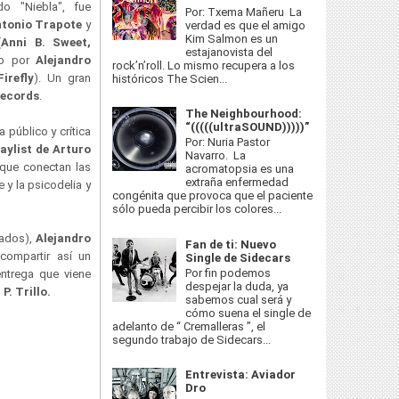
ado "Niebla", fue
Por: Txema Mañeru La
tonio Trapote
y
verdad es que el amigo
Kim Salmon es un
(Anni B. Sweet,
estajanovista del
do por
Alejandro
rock’n’roll. Lo mismo recupera a los
irefly
). Un gran
históricos The Scien...
Records
.
The Neighbourhood:
“(((((ultraSOUND)))))”
 público y crítica
Por: Nuria Pastor
aylist de Arturo
Navarro. La
 que conectan las
acromatopsia es una
extraña enfermedad
 y la psicodelia y
congénita que provoca que el paciente
sólo pueda percibir los colores...
lados),
Alejandro
Fan de ti: Nuevo
compartir así un
Single de Sidecars
Por fin podemos
ntrega que viene
despejar la duda, ya
P. Trillo.
sabemos cual será y
cómo suena el single de
adelanto de “ Cremalleras ”, el
segundo trabajo de Sidecars...
Entrevista: Aviador
Dro