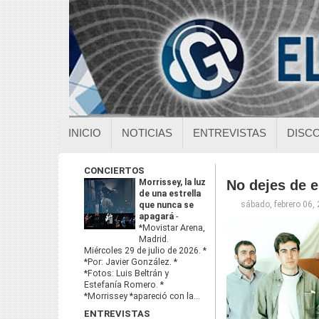
INICIO
NOTICIAS
ENTREVISTAS
DISC
CONCIERTOS
Morrissey, la luz
No dejes de 
de una estrella
sábado, febrero 06,
que nunca se
apagará
-
*Movistar Arena,
Madrid.
Miércoles 29 de julio de 2026. *
*Por: Javier González. *
*Fotos: Luis Beltrán y
Estefanía Romero. *
*Morrissey *apareció con la...
ENTREVISTAS