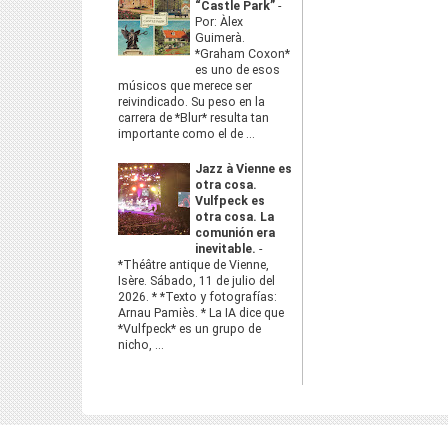
“Castle Park”
-
Por: Àlex
Guimerà.
*Graham Coxon*
es uno de esos
músicos que merece ser
reivindicado. Su peso en la
carrera de *Blur* resulta tan
importante como el de ...
Jazz à Vienne es
otra cosa.
Vulfpeck es
otra cosa. La
comunión era
inevitable.
-
*Théâtre antique de Vienne,
Isère. Sábado, 11 de julio del
2026. * *Texto y fotografías:
Arnau Pamiès. * La IA dice que
*Vulfpeck* es un grupo de
nicho, ...