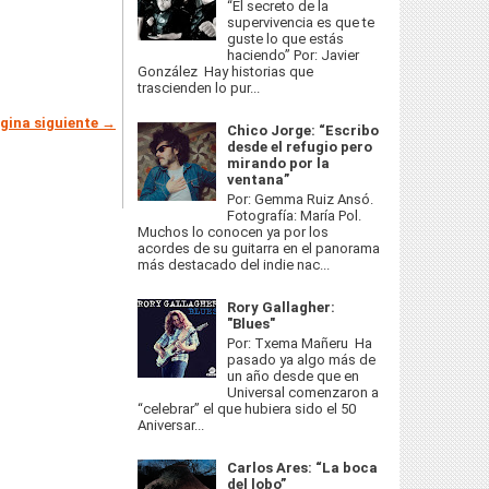
“El secreto de la
supervivencia es que te
guste lo que estás
haciendo” Por: Javier
González Hay historias que
trascienden lo pur...
gina siguiente →
Chico Jorge: “Escribo
desde el refugio pero
mirando por la
ventana”
Por: Gemma Ruiz Ansó.
Fotografía: María Pol.
Muchos lo conocen ya por los
acordes de su guitarra en el panorama
más destacado del indie nac...
Rory Gallagher:
"Blues"
Por: Txema Mañeru Ha
pasado ya algo más de
un año desde que en
Universal comenzaron a
“celebrar” el que hubiera sido el 50
Aniversar...
Carlos Ares: “La boca
del lobo”