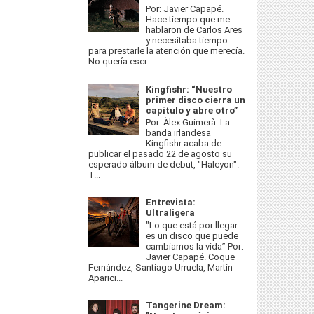
Por: Javier Capapé.
Hace tiempo que me
hablaron de Carlos Ares
y necesitaba tiempo
para prestarle la atención que merecía.
No quería escr...
Kingfishr: “Nuestro
primer disco cierra un
capítulo y abre otro”
Por: Àlex Guimerà. La
banda irlandesa
Kingfishr acaba de
publicar el pasado 22 de agosto su
esperado álbum de debut, "Halcyon".
T...
Entrevista:
Ultraligera
"Lo que está por llegar
es un disco que puede
cambiarnos la vida” Por:
Javier Capapé. Coque
Fernández, Santiago Urruela, Martín
Aparici...
Tangerine Dream: