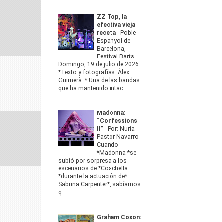
ZZ Top, la
efectiva vieja
receta
-
Poble
Espanyol de
Barcelona,
Festival Barts.
Domingo, 19 de julio de 2026.
*Texto y fotografías: Àlex
Guimerà. * Una de las bandas
que ha mantenido intac...
Madonna:
“Confessions
II”
-
Por: Nuria
Pastor Navarro
Cuando
*Madonna *se
subió por sorpresa a los
escenarios de *Coachella
*durante la actuación de*
Sabrina Carpenter*, sabíamos
q...
Graham Coxon: