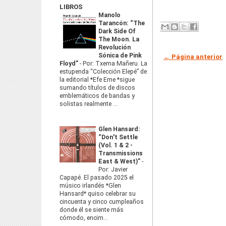
LIBROS
Manolo
Tarancón: “The
Dark Side Of
The Moon. La
Revolución
Sónica de Pink
← Página anterior
Floyd”
-
Por: Txema Mañeru. La
estupenda “Colección Elepé” de
la editorial *Efe Eme *sigue
sumando títulos de discos
emblemáticos de bandas y
solistas realmente ...
Glen Hansard:
“Don't Settle
(Vol. 1 & 2 -
Transmissions
East & West)”
-
Por: Javier
Capapé. El pasado 2025 el
músico irlandés *Glen
Hansard* quiso celebrar su
cincuenta y cinco cumpleaños
donde él se siente más
cómodo, encim...