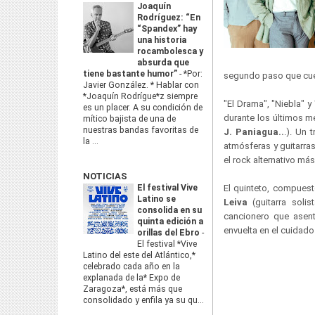
Joaquín
Rodríguez: “En
“Spandex” hay
una historia
rocambolesca y
absurda que
tiene bastante humor”
-
*Por:
segundo paso que cuent
Javier González. * Hablar con
*Joaquín Rodrígue*z siempre
"El Drama", "Niebla" y
es un placer. A su condición de
durante los últimos 
mítico bajista de una de
nuestras bandas favoritas de
J. Paniagua..
.). Un 
la ...
atmósferas y guitarra
el rock alternativo más
NOTICIAS
El festival Vive
El quinteto, compues
Latino se
Leiva
(guitarra solist
consolida en su
cancionero que asent
quinta edición a
envuelta en el cuidado
orillas del Ebro
-
El festival *Vive
Latino del este del Atlántico,*
celebrado cada año en la
explanada de la* Expo de
Zaragoza*, está más que
consolidado y enfila ya su qu...