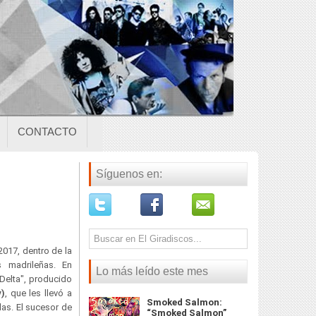
CONTACTO
Síguenos en:
2017, dentro de la
 madrileñas. En
Lo más leído este mes
"Delta", producido
y)
, que les llevó a
Smoked Salmon:
las. El sucesor de
“Smoked Salmon”