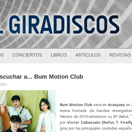
OS
CONCIERTOS
LIBROS
ARTÍCULOS
REVISTAS
escuchar a... Bum Motion Club
 2021
Bum Motion Club
nace en
Aranjuez
en 
nueva hornada de bandas emergentes
febrero de 2019 estrenaron su EP debut, 
por
Víctor Cabezuelo (Rufus T. Firefl
girar por las principales ciudades españo