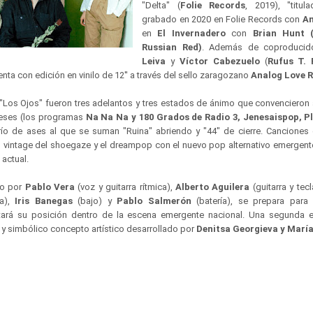
"Delta" (
Folie Records
, 2019), "titul
grabado en 2020 en Folie Records con
An
en
El Invernadero
con
Brian Hunt 
Russian Red)
. Además de coproduci
Leiva
y
Víctor Cabezuelo
(
Rufus T. F
a con edición en vinilo de 12'' a través del sello zaragozano
Analog Love 
 "Los Ojos" fueron tres adelantos y tres estados de ánimo que convencieron a
meses (los programas
Na Na Na y 180 Grados de Radio 3, Jenesaispop, Pl
trío de ases al que se suman "Ruina" abriendo y "44" de cierre. Canciones
s vintage del shoegaze y el dreampop con el nuevo pop alternativo emergente
 actual.
to por
Pablo Vera
(voz y guitarra rítmica),
Alberto Aguilera
(guitarra y tec
a),
Iris Banegas
(bajo) y
Pablo Salmerón
(batería), se prepara para 
ará su posición dentro de la escena emergente nacional. Una segunda e
 y simbólico concepto artístico desarrollado por
Denitsa Georgieva y María 