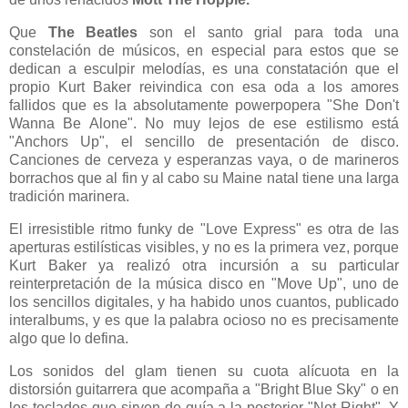
Que
The Beatles
son el santo grial para toda una
constelación de músicos, en especial para estos que se
dedican a esculpir melodías, es una constatación que el
propio Kurt Baker reivindica con esa oda a los amores
fallidos que es la absolutamente powerpopera "She Don't
Wanna Be Alone". No muy lejos de ese estilismo está
"Anchors Up", el sencillo de presentación de disco.
Canciones de cerveza y esperanzas vaya, o de marineros
borrachos que al fin y al cabo su Maine natal tiene una larga
tradición marinera.
El irresistible ritmo funky de "Love Express" es otra de las
aperturas estilísticas visibles, y no es la primera vez, porque
Kurt Baker ya realizó otra incursión a su particular
reinterpretación de la música disco en "Move Up", uno de
los sencillos digitales, y ha habido unos cuantos, publicado
interalbums, y es que la palabra ocioso no es precisamente
algo que lo defina.
Los sonidos del glam tienen su cuota alícuota en la
distorsión guitarrera que acompaña a "Bright Blue Sky" o en
los teclados que sirven de guía a la posterior "Not Right". Y