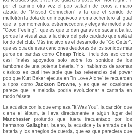
por el camino otra vez el pop saltarín de coros a mano
alzada de "Missed Connection" a la que el sonido de
mellotrón la dota de un inequívoco aroma ochentero al igual
que la, por momentos, estremecedora y elegante melodía de
"Good Feeling", que es que te dan ganas de sacar a bailar,
porque la visualizas, a la chica del pelo cardado que está al
fondo del club. Más incisivo es el desarrollo de "Go Getter",
que es otra de esas canciones deudoras de los sonidos más
puros de bandas como
Cheap Trick,
incluidos eso coros
casi finales apoyados solo sobre los sonidos de los
tambores de una potente batería. Y si hablamos de aromas
clásicos es casi inevitable que las referencias del power
pop que Kurt Baker ejecuta en "In Love Alone" te recuerden
a tipos como
Jackson Browne,
y es que en ocasiones
parece que la melodía podría evolucionar a cantarla en
modo falsete.
La acústica con la que empieza "It Was You", la canción que
cierra el álbum, te lleva directamente a algún lugar del
Manchester
profundo que fuera frecuentado por los
hermanos
Gallagher
, bueno, la acústica y la entrada de la
batería y los arreglos de cuerda, que es que pareciera que