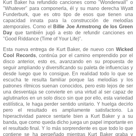
Kurt Baker ha refundido canciones como "Wonderwall" o
"Whatever" para componerla, él y su mano derecha Wyatt
Funderburk, que es otro tipo de esos que tienen una
capacidad innata para la construcción de melodías
atemporales. Como el
Billie Joe Armstrong de los Green
Day
que también jugó a esto de refundir canciones en
"Good Riddance (Time of Your Life)".
Esta nueva entrega de Kurt Baker, de nuevo con
Wicked
Cool Records
, continúa por el camino emprendido por el
disco anterior, esto es, avanzando en su propuesta de
seguir ampliando y diversificando su paleta de influencias y
desde luego que lo consigue. En realidad todo lo que se
escucha te resulta familiar porque las melodías y los
patrones rítmicos suenan conocidos, pero esto lejos de ser
una desventaja se convierte en una virtud al ser capaz de
aglutinarlos en un solo disco sin que por ello, esta variedad
estilística, le haga perder sentido unitario. Y huelga decirlo
pero el resultado es ampliamente satisfactorio. La
hiperactividad parece sentarle bien a Kurt Baker y a su
banda, que como queda dicho juega un papel importante en
el resultado final. Y lo más sorprendente es que todo lo que
contiene se ha pergeñado mientras Kurt Baker graba y