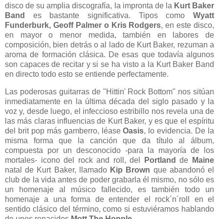
disco de su amplia discografía, la impronta de la
Kurt Baker
Band
es bastante significativa. Tipos como
Wyatt
Funderburk, Geoff Palmer o Kris Rodgers
, en este disco,
en mayor o menor medida, también en labores de
composición, bien detrás o al lado de Kurt Baker, rezuman a
aroma de formación clásica. De esas que todavía algunos
son capaces de recitar y si se ha visto a la Kurt Baker Band
en directo todo esto se entiende perfectamente.
Las poderosas guitarras de "Hittin' Rock Bottom" nos sitúan
inmediatamente en la última década del siglo pasado y la
voz y, desde luego, el infeccioso estribillo nos revela una de
las más claras influencias de Kurt Baker, y es que el espíritu
del brit pop más gamberro, léase
Oasis
, lo evidencia. De la
misma forma que la canción que da título al álbum,
compuesta por un desconocido -para la mayoría de los
mortales- icono del rock and roll, del
Portland
de
Maine
natal de Kurt Baker, llamado
Kip Brown
que abandonó el
club de la vida antes de poder grabarla él mismo, no sólo es
un homenaje al músico fallecido, es también todo un
homenaje a una forma de entender el rock´n´roll en el
sentido clásico del término, como si estuviéramos hablando
de unos renacidos
Mott The Hopple.