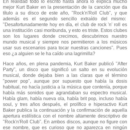
En realidad todo lo escrito hasta ahora lo explica mucho
mejor Kurt Baker en la presentación de la canción que da
título a su disco de este año, "Rock'n'Roll Club", y que
además es el segundo sencillo extraído del mismo:
"Desafortunadamente hoy en día, el club de rock 'n' roll es
una institución casi moribunda, y esto es triste. Estos clubes
son los lugares donde crecimos, descubrimos nuestro
mundo musical y siempre nos permitieron a los músicos
usar sus escenarios para tocar nuestras canciones". Pues
eso ¿a alguien se le ha caído una lagrimilla?
Hace años, en plena pandemia, Kurt Baker publicó "After
Party", un disco que significó un salto en su evolución
musical, donde dejaba bien a las claras que el término
"power pop", aunque por supuesto que había la dosis
habitual, no hacía justicia a la música que contenía, porque
había más sonidos que agrandaban su espectro musical.
Había glam, había nueva ola, había brit pop, incluso había
soul, y tres años después, el prolífico e hiperactivo Kurt
Baker publica la continuación y la confirmación de aquella
apertura estilística con el nombre altamente descriptivo de
"Rock'n'Roll Club". En ambos discos, aunque no figure con
ese nombre, que es curioso que no aparezca en ningún