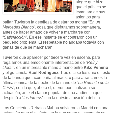
alegre que hizo
que el público se
levantara de sus
asientos para
bailar. Tuvieron la gentileza de dejarnos montar “
En un
Mercedes Blanco
”, cosa que disfrutamos sobremanera,
antes de hacer amago de volver a marcharse con
“
Satisfacción
”. En ese instante se encontraron con un
pequeño problema. El respetable no andaba todavía con
ganas de que se marcharan.
Tuvieron que aparecer por tercera vez en escena, para
regalarnos una emocionante interpretación de “
Reír y
Llorar
”, en un interesante mano a mano entre
Kiko Veneno
y el guitarrista
Raúl Rodríguez
. Tras ella se les unió el resto
de la banda que acompaña al maestro para arrancarnos la
última sonrisa de la noche de la mano de “
La Rumbita de la
Crisis
”, con la que, ahora sí, dieron por finalizada su
actuación, ante el clamor popular de una audiencia que
despidió a “
los toreros
” con la enésima ovación del día.
Los Conciertos Retratos Mahou volvieron a Madrid con una
actuación para el disfrute, en la que sobre el escenario se