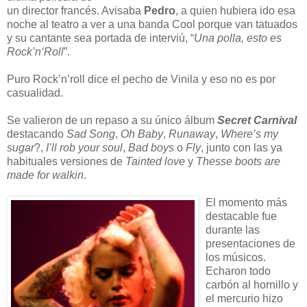
un director francés. Avisaba
Pedro
, a quien hubiera ido esa
noche al teatro a ver a una banda Cool porque van tatuados
y su cantante sea portada de interviú, “
Una polla, esto es
Rock’n‘Roll
”.
Puro Rock’n’roll dice el pecho de Vinila y eso no es por
casualidad.
Se valieron de un repaso a su único álbum
Secret Carnival
destacando
Sad Song
,
Oh Baby
,
Runaway
,
Where’s my
sugar
?,
I’ll rob your soul
,
Bad boys
o
Fly
, junto con las ya
habituales versiones de
Tainted love
y
Thesse boots are
made for walkin
.
El momento más
destacable fue
durante las
presentaciones de
los músicos.
Echaron todo
carbón al hornillo y
el mercurio hizo