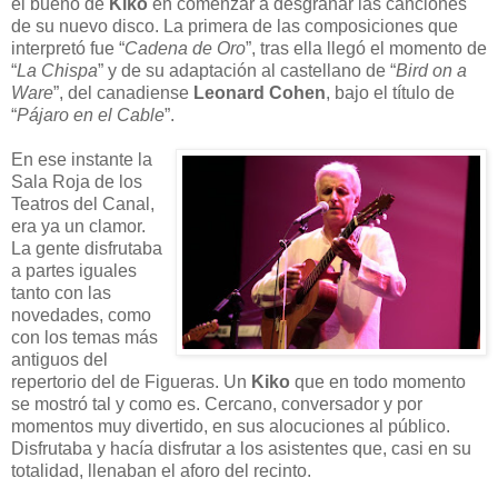
el bueno de
Kiko
en comenzar a desgranar las canciones
de su nuevo disco. La primera de las composiciones que
interpretó fue “
Cadena de Oro
”, tras ella llegó el momento de
“
La Chispa
” y de su adaptación al castellano de “
Bird on a
Ware
”, del canadiense
Leonard Cohen
, bajo el título de
“
Pájaro en el Cable
”.
En ese instante la
Sala Roja de los
Teatros del Canal,
era ya un clamor.
La gente disfrutaba
a partes iguales
tanto con las
novedades, como
con los temas más
antiguos del
repertorio del de Figueras. Un
Kiko
que en todo momento
se mostró tal y como es. Cercano, conversador y por
momentos muy divertido, en sus alocuciones al público.
Disfrutaba y hacía disfrutar a los asistentes que, casi en su
totalidad, llenaban el aforo del recinto.