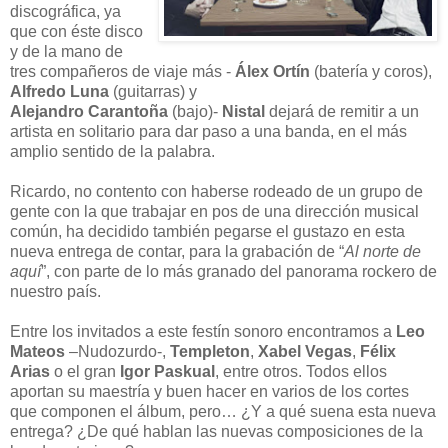
discográfica, ya
que con éste disco
y de la mano de
tres compañeros de viaje más -
Álex Ortín
(batería y coros),
Alfredo Luna
(guitarras) y
Alejandro Carantoña
(bajo)-
Nistal
dejará de remitir a un
artista en solitario para dar paso a una banda, en el más
amplio sentido de la palabra.
Ricardo, no contento con haberse rodeado de un grupo de
gente con la que trabajar en pos de una dirección musical
común, ha decidido también pegarse el gustazo en esta
nueva entrega de contar, para la grabación de “
Al norte de
aquí
”, con parte de lo más granado del panorama rockero de
nuestro país.
Entre los invitados a este festín sonoro encontramos a
Leo
Mateos
–Nudozurdo-,
Templeton
,
Xabel Vegas
,
Félix
Arias
o el gran
Igor Paskual
, entre otros. Todos ellos
aportan su maestría y buen hacer en varios de los cortes
que componen el álbum, pero… ¿Y a qué suena esta nueva
entrega? ¿De qué hablan las nuevas composiciones de la