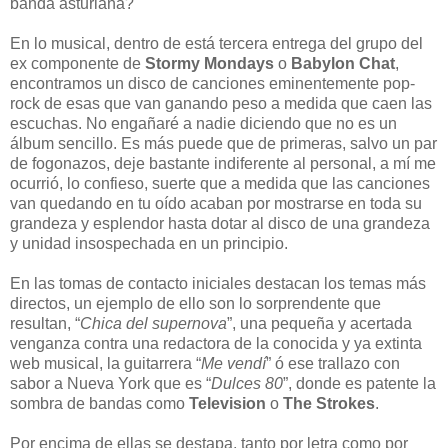
banda asturiana?
En lo musical, dentro de está tercera entrega del grupo del
ex componente de
Stormy Mondays
o
Babylon Chat
,
encontramos un disco de canciones eminentemente pop-
rock de esas que van ganando peso a medida que caen las
escuchas. No engañaré a nadie diciendo que no es un
álbum sencillo. Es más puede que de primeras, salvo un par
de fogonazos, deje bastante indiferente al personal, a mí me
ocurrió, lo confieso, suerte que a medida que las canciones
van quedando en tu oído acaban por mostrarse en toda su
grandeza y esplendor hasta dotar al disco de una grandeza
y unidad insospechada en un principio.
En las tomas de contacto iniciales destacan los temas más
directos, un ejemplo de ello son lo sorprendente que
resultan, “
Chica del supernova
”, una pequeña y acertada
venganza contra una redactora de la conocida y ya extinta
web musical, la guitarrera “
Me vendí
” ó ese trallazo con
sabor a Nueva York que es “
Dulces 80
”, donde es patente la
sombra de bandas como
Television
o
The Strokes
.
Por encima de ellas se destapa, tanto por letra como por