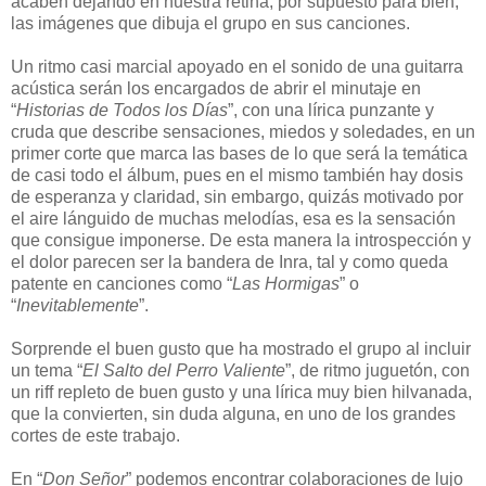
acaben dejando en nuestra retina, por supuesto para bien,
las imágenes que dibuja el grupo en sus canciones.
Un ritmo casi marcial apoyado en el sonido de una guitarra
acústica serán los encargados de abrir el minutaje en
“
Historias de Todos los Días
”, con una lírica punzante y
cruda que describe sensaciones, miedos y soledades, en un
primer corte que marca las bases de lo que será la temática
de casi todo el álbum, pues en el mismo también hay dosis
de esperanza y claridad, sin embargo, quizás motivado por
el aire lánguido de muchas melodías, esa es la sensación
que consigue imponerse. De esta manera la introspección y
el dolor parecen ser la bandera de Inra, tal y como queda
patente en canciones como “
Las Hormigas
” o
“
Inevitablemente
”.
Sorprende el buen gusto que ha mostrado el grupo al incluir
un tema “
El Salto del Perro Valiente
”, de ritmo juguetón, con
un riff repleto de buen gusto y una lírica muy bien hilvanada,
que la convierten, sin duda alguna, en uno de los grandes
cortes de este trabajo.
En “
Don Señor
” podemos encontrar colaboraciones de lujo