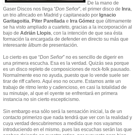
De la mano de
Gaser Discos nos llega “
Don Señor
”, el primer disco de
Inra
,
un trio afincado en Madrid y capitaneado por
Ignacio
Garitagoitia
,
Piter Parellada
e
Irra Gómez
que últimamente
se ha visto ampliado a cuarteto, gracias a la incorporación al
bajo de
Adrián Llopis
, con la intención de que sea ésta
formación la encargada de defender en directo su más que
interesante álbum de presentación.
Lo cierto es que “
Don Señor
” no es sencillo de digerir en
una primera escucha. Esa es la verdad. Quizás sea porque
es un disco repleto de composiciones de rock-folk pausado.
Normalmente eso no ayuda, puesto que lo vende suele ser
tirar de riff cañero. Aquí eso no ocurre. Estamos ante un
trabajo de ritmo lento y
cadencioso, en casi la totalidad de
su minutaje, al que el oyente se enfrentará en primera
instancia no sin cierto escepticismo.
Sin embargo esa sólo será la sensación inicial, la de un
contacto primerizo que nada tendrá que ver con la realidad y
cuya verdad descubriremos a medida que nos vayamos
introduciendo en el mismo, pues las escuchas serán las que