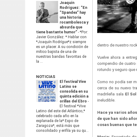
Joaquín
Rodríguez: “En
“Spandex” hay
una historia
rocambolesca y
absurda que
tiene bastante humor”
-
*Por:
Javier González. * Hablar con
*Joaquín Rodrígue*z siempre
dentro de nuestro rock
es un placer. A su condición de
mítico bajista de una de
nuestras bandas favoritas de
Vuelve ahora a entre
la ...
compendio de cuatro m
rotundo y seguro que n
NOTICIAS
El festival Vive
Como no podía ser me
Latino se
cerca de su nuevo tr
consolida en su
madrileña sala
El So
quinta edición a
ineludible.
orillas del Ebro
-
El festival *Vive
Latino del este del Atlántico,*
Hace ya varios años
celebrado cada año en la
de que han sido año
explanada de la* Expo de
cosas buenas que te
Zaragoza*, está más que
consolidado y enfila ya su qu...
Mario:
Encantado de e