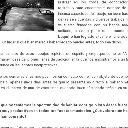
rastrear en los foros de conocedor
rockabilly para encontrar el nombre de
intensa capacidad de trabajo, su buen hace
de las seis cuerdas y diversos trabajos 
ya fueran firmados con su banda ma
solitario, o como parte de la banda
Loquillo
han logrado situarle en una pos
, un lugar al que bien merecía haber llegado mucho antes, todo sea dicho.
garnos otro de esos trabajos repletos de espíritu y empaque como es "A
aravillosas canciones llenas de tradición en la que nos encontramos a un
unca en las labores interpretativas.
nos semanas atrás nos pusimos en contacto con él, con objeto de que no
abajo, apenas unos días antes de que lo presente en directo el sábado
2
l
en el marco de una de esas citas que todo buen aficionado señala en s
 que no teníamos la oportunidad de hablar contigo. Visto desde fuera
s muy productivos en todas tus facetas musicales. ¿Qué valoración ha
 han ocurrido?
star aquí de nuevo. La verdad es que la valoración sobre las cosas buen