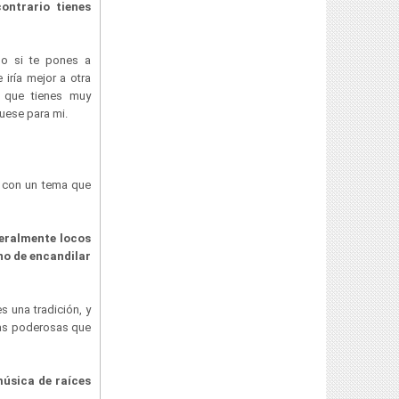
ontrario tienes
o si te pones a
 iría mejor a otra
 que tienes muy
fuese para mi.
a con un tema que
teralmente locos
no de encandilar
s una tradición, y
mas poderosas que
música de raíces