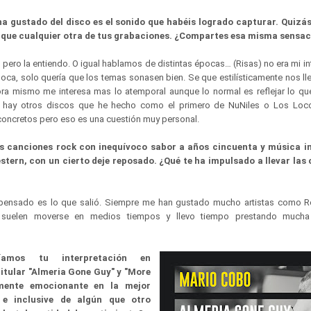
ha gustado del disco es el sonido que habéis logrado capturar. Quizás
que cualquier otra de tus grabaciones. ¿Compartes esa misma sensac
o la entiendo. O igual hablamos de distintas épocas… (Risas) no era mi in
poca, solo quería que los temas sonasen bien. Se que estilísticamente nos l
ra mismo me interesa mas lo atemporal aunque lo normal es reflejar lo q
 hay otros discos que he hecho como el primero de NuNiles o Los Loc
ncretos pero eso es una cuestión muy personal.
es canciones rock con inequívoco sabor a años cincuenta y música i
stern, con un cierto deje reposado. ¿Qué te ha impulsado a llevar las
ensado es lo que salió. Siempre me han gustado mucho artistas como Ro
suelen moverse en medios tiempos y llevo tiempo prestando mucha
ríamos tu interpretación en
itular "Almeria Gone Guy" y "More
mente emocionante en la mejor
s e inclusive de algún que otro