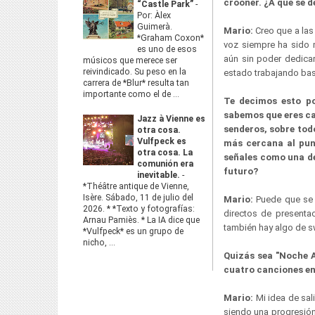
crooner. ¿A qué se d
“Castle Park”
-
Por: Àlex
Guimerà.
Mario:
Creo que a las 
*Graham Coxon*
voz siempre ha sido m
es uno de esos
aún sin poder dedicar
músicos que merece ser
reivindicado. Su peso en la
estado trabajando bas
carrera de *Blur* resulta tan
importante como el de ...
Te decimos esto po
sabemos que eres c
Jazz à Vienne es
senderos, sobre tod
otra cosa.
Vulfpeck es
más cercana al pu
otra cosa. La
señales como una de
comunión era
futuro?
inevitable.
-
*Théâtre antique de Vienne,
Isère. Sábado, 11 de julio del
Mario:
Puede que se 
2026. * *Texto y fotografías:
directos de presentac
Arnau Pamiès. * La IA dice que
también hay algo de s
*Vulfpeck* es un grupo de
nicho, ...
Quizás sea "Noche A
cuatro canciones en
Mario:
Mi idea de sal
siendo una progresión