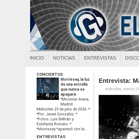
INICIO
NOTICIAS
ENTREVISTAS
DISC
CONCIERTOS
Morrissey, la luz
Entrevista: M
de una estrella
miércoles, marzo 2
que nunca se
apagará
-
*Movistar Arena,
Madrid.
Miércoles 29 de julio de 2026. *
*Por: Javier González. *
*Fotos: Luis Beltrán y
Estefanía Romero. *
*Morrissey *apareció con la...
ENTREVISTAS