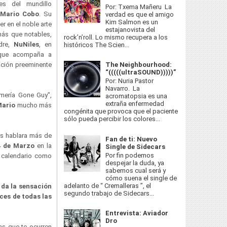
es del mundillo
Por: Txema Mañeru La
Mario Cobo
. Su
verdad es que el amigo
Kim Salmon es un
r en el noble arte
estajanovista del
más que notables,
rock’n’roll. Lo mismo recupera a los
dre,
NuNiles
, en
históricos The Scien...
 que acompaña a
The Neighbourhood:
ición preeminente
“(((((ultraSOUND)))))”
Por: Nuria Pastor
Navarro. La
lmería Gone Guy",
acromatopsia es una
extraña enfermedad
Mario
mucho más
congénita que provoca que el paciente
sólo pueda percibir los colores...
s hablara más de
Fan de ti: Nuevo
4 de Marzo
en la
Single de Sidecars
Por fin podemos
u calendario como
despejar la duda, ya
sabemos cual será y
cómo suena el single de
adelanto de “ Cremalleras ”, el
 da la sensación
segundo trabajo de Sidecars...
ces de todas las
Entrevista: Aviador
Dro
as que te ocurren