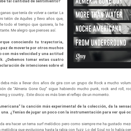
ebe tal cantidad de sentimiento?
ganas que tenía de volver a cantar. La
i telón de Aquíles y llevo años que,
le todo el tiempo que quisiera, la he
tante. Me alegro que pienses así.
rque conociendo tu trayectoria,
apaz de moverte por otros muchos
o con más velocidad y una actitud
nk. ¿Debemos tomar estas cuatro
claración de intenciones sobre el
deba más a llevar dos años de gira con un grupo de Rock a mucho volume
ión de "Almeria Gone Guy" sigue habiendo mucho punk, rock and roll, rock
wing y country… Este disco es más bien el reflejo de un momento.
mericana" la canción más experimental de la colección, da la sensa
 una. ¿Tenías de jugar un poco con la instrumentación para ver qué oc
ida era hacer un tema surf melódico pero como siempre me ha gustado mezc
 melódica que evoluciona hasta la rabia con fuzz. Lo del Soul no lo había p