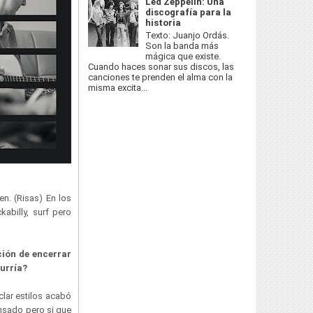
Led Zeppelin: Una
discografía para la
historia
Texto: Juanjo Ordás.
Son la banda más
mágica que existe.
Cuando haces sonar sus discos, las
canciones te prenden el alma con la
misma excita...
n. (Risas) En los
abilly, surf pero
ción de encerrar
urría?
lar estilos acabó
ensado pero si que