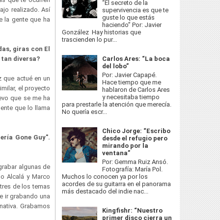
“El secreto de la
ajo realizado. Así
supervivencia es que te
guste lo que estás
e la gente que ha
haciendo” Por: Javier
González Hay historias que
trascienden lo pur...
as, giras con El
 tan diversa?
Carlos Ares: “La boca
del lobo”
Por: Javier Capapé.
z que actué en un
Hace tiempo que me
milar, el proyecto
hablaron de Carlos Ares
y necesitaba tiempo
uevo que se me ha
para prestarle la atención que merecía.
gente que lo llama
No quería escr...
Chico Jorge: “Escribo
ería Gone Guy".
desde el refugio pero
mirando por la
ventana”
Por: Gemma Ruiz Ansó.
 grabar algunas de
Fotografía: María Pol.
Muchos lo conocen ya por los
so Alcalá y Marco
acordes de su guitarra en el panorama
tres de los temas
más destacado del indie nac...
e ir grabando una
rnativa. Grabamos
Kingfishr: “Nuestro
primer disco cierra un