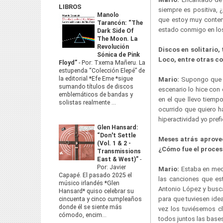
LIBROS
siempre es positiva, 
Manolo
que estoy muy conten
Tarancón: “The
estado conmigo en los
Dark Side Of
The Moon. La
Revolución
Discos en solitario,
Sónica de Pink
Loco, entre otras c
Floyd”
-
Por: Txema Mañeru. La
estupenda “Colección Elepé” de
la editorial *Efe Eme *sigue
Mario:
Supongo que e
sumando títulos de discos
escenario lo hice con 
emblemáticos de bandas y
en el que llevo tiemp
solistas realmente ...
ocurrido que quiero h
hiperactividad yo pref
Glen Hansard:
“Don't Settle
Meses atrás aprovec
(Vol. 1 & 2 -
¿Cómo fue el proces
Transmissions
East & West)”
-
Por: Javier
Mario:
Estaba en medi
Capapé. El pasado 2025 el
las canciones que es
músico irlandés *Glen
Antonio López y busc
Hansard* quiso celebrar su
para que tuviesen ide
cincuenta y cinco cumpleaños
donde él se siente más
vez los tuviésemos cl
cómodo, encim...
todos juntos las bases