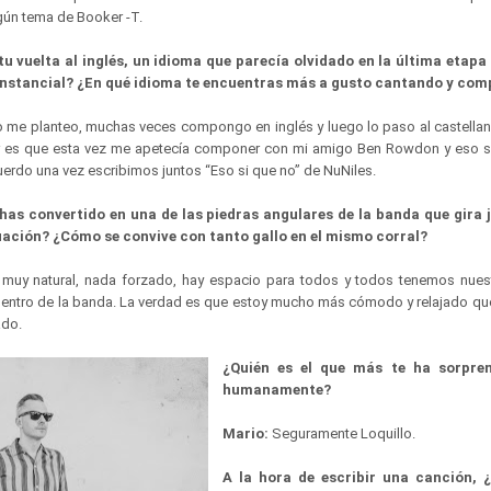
gún tema de Booker -T.
 vuelta al inglés, un idioma que parecía olvidado en la última etapa 
cunstancial? ¿En qué idioma te encuentras más a gusto cantando y co
 me planteo, muchas veces compongo en inglés y luego lo paso al castellano
r es que esta vez me apetecía componer con mi amigo Ben Rowdon y eso sig
erdo una vez escribimos juntos “Eso si que no” de NuNiles.
has convertido en una de las piedras angulares de la banda que gira j
uación? ¿Cómo se convive con tanto gallo en el mismo corral?
muy natural, nada forzado, hay espacio para todos y todos tenemos nue
dentro de la banda. La verdad es que estoy mucho más cómodo y relajado qu
ado.
¿Quién es el que más te ha sorpre
humanamente?
Mario:
Seguramente Loquillo.
A la hora de escribir una canción, ¿