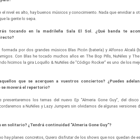
el nivel es alto, hay buenos músicos y conocimiento. Nada que envidiar a o
 que la gente lo sepa.
rás tocando en la madrileña Sala El Sol. ¿Qué banda te aco
irecto?
formada por dos grandes músicos Blas Picón (batería) y Alfonso Alcalá (b
migos. Con Blas he tocado muchos años en The Bop Pills, NuNiles y The
ndo hicimos la gira Loquillo & NuNiles de "Código Rocker" es uno de los me
aquellos que se acerquen a vuestros conciertos? ¿Puedes adelan
 se moverá el repertorio?
e presentaremos los temas del nuevo Ep "Almeria Gone Guy", del disco a
cordaremos a NuNiles y Lazy Jumpers sin olvidarnos de algunas versiones 
 en solitario? ¿Tendrá continuidad "Almeria Gone Guy"?
 hay planes concretos, Quiero disfrutar de los shows que nos quedan de est