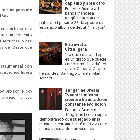
capítulo y abre otro”
Por: Àlex Guimerà. La
 te rías pero me
banda irlandesa
ión?
Kingfishr acaba de
publicar el pasado 22 de agosto su
esperado álbum de debut, "Halcyon".
tención hacer que
T...
leva a un momento
ue escuchas o has
Entrevista:
os del Oeste que
Ultraligera
"Lo que está por llegar
es un disco que puede
cambiarnos la vida” Por:
nstrumental con
Javier Capapé. Coque
 canciones hacia
Fernández, Santiago Urruela, Martín
Aparici...
Tangerine Dream:
y Orbison, Ricky
"Nuestra música
 atención a sus
siempre ha estado en
constante evolución"
Por: Àlex Guimerà.
Tangerine Dream sigue
demostrando que su legado en la
música electrónica está más vivo que
nunca a pesar de que ya no es...