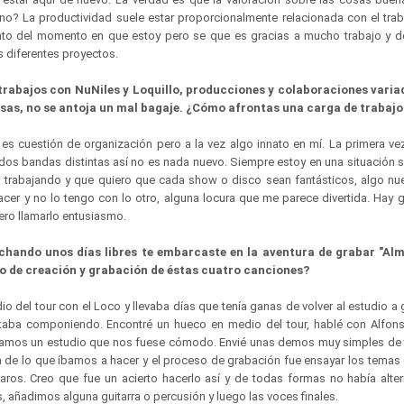
¿no? La productividad suele estar proporcionalmente relacionada con el trab
to del momento en que estoy pero se que es gracias a mucho trabajo y d
 diferentes proyectos.
 trabajos con NuNiles y Loquillo, producciones y colaboraciones variad
osas, no se antoja un mal bagaje. ¿Cómo afrontas una carga de trabajo
s cuestión de organización pero a la vez algo innato en mí. La primera ve
dos bandas distintas así no es nada nuevo. Siempre estoy en una situación si
o trabajando y que quiero que cada show o disco sean fantásticos, algo n
acer y no lo tengo con lo otro, alguna locura que me parece divertida. Hay 
iero llamarlo entusiasmo.
hando unos días libres te embarcaste en la aventura de grabar "Alm
o de creación y grabación de éstas cuatro canciones?
o del tour con el Loco y llevaba días que tenía ganas de volver al estudio a
taba componiendo. Encontré un hueco en medio del tour, hablé con Alfon
amos un estudio que nos fuese cómodo. Envié unas demos muy simples de 
a de lo que íbamos a hacer y el proceso de grabación fue ensayar los temas 
aros. Creo que fue un acierto hacerlo así y de todas formas no había alte
, añadimos alguna guitarra o percusión y luego las voces finales.