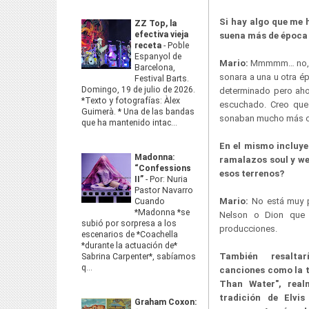
Si hay algo que me 
ZZ Top, la
efectiva vieja
suena más de época 
receta
-
Poble
Espanyol de
Mario:
Mmmmm… no, per
Barcelona,
sonara a una u otra é
Festival Barts.
Domingo, 19 de julio de 2026.
determinado pero aho
*Texto y fotografías: Àlex
escuchado. Creo que
Guimerà. * Una de las bandas
sonaban mucho más co
que ha mantenido intac...
En el mismo incluy
Madonna:
ramalazos soul y we
“Confessions
esos terrenos?
II”
-
Por: Nuria
Pastor Navarro
Mario:
No está muy p
Cuando
*Madonna *se
Nelson o Dion que 
subió por sorpresa a los
producciones.
escenarios de *Coachella
*durante la actuación de*
También resalta
Sabrina Carpenter*, sabíamos
q...
canciones como la t
Than Water", real
tradición de Elvi
Graham Coxon: