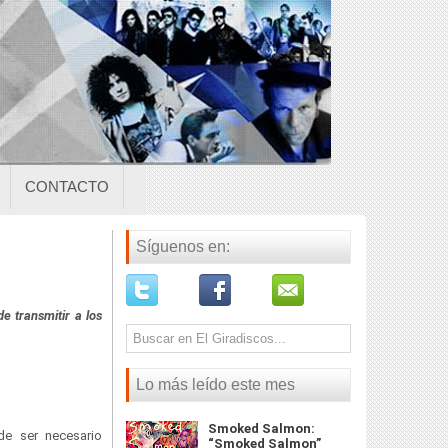
CONTACTO
Síguenos en:
e transmitir a los
Lo más leído este mes
Smoked Salmon:
e ser necesario
“Smoked Salmon”