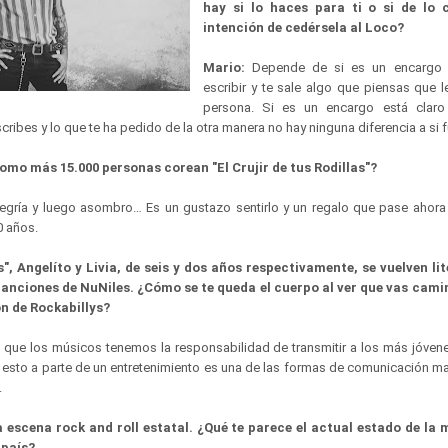
hay si lo haces para ti o si de lo c
intención de cedérsela al Loco?
Mario:
Depende de si es un encargo 
escribir y te sale algo que piensas que le
persona. Si es un encargo está claro
cribes y lo que te ha pedido de la otra manera no hay ninguna diferencia a si 
como más 15.000 personas corean "El Crujir de tus Rodillas"?
egría y luego asombro… Es un gustazo sentirlo y un regalo que pase ahor
0 años.
", Angelíto y Livia, de seis y dos años respectivamente, se vuelven li
anciones de NuNiles. ¿Cómo se te queda el cuerpo al ver que vas cami
n de Rockabillys?
o que los músicos tenemos la responsabilidad de transmitir a los más jóvene
 esto a parte de un entretenimiento es una de las formas de comunicación 
.
 escena rock and roll estatal. ¿Qué te parece el actual estado de la 
 país?