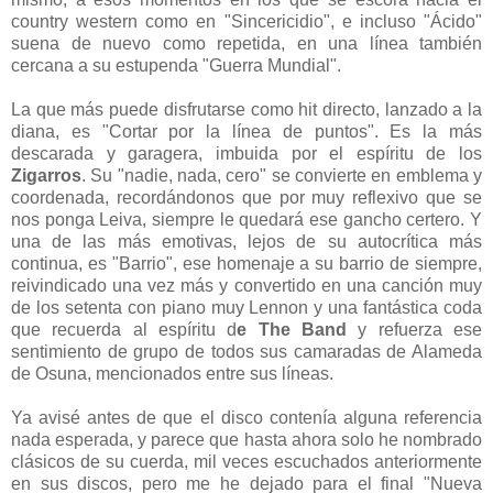
country western como en "Sincericidio", e incluso "Ácido"
suena de nuevo como repetida, en una línea también
cercana a su estupenda "Guerra Mundial".
La que más puede disfrutarse como hit directo, lanzado a la
diana, es "Cortar por la línea de puntos". Es la más
descarada y garagera, imbuida por el espíritu de los
Zigarros
. Su "nadie, nada, cero" se convierte en emblema y
coordenada, recordándonos que por muy reflexivo que se
nos ponga Leiva, siempre le quedará ese gancho certero. Y
una de las más emotivas, lejos de su autocrítica más
continua, es "Barrio", ese homenaje a su barrio de siempre,
reivindicado una vez más y convertido en una canción muy
de los setenta con piano muy Lennon y una fantástica coda
que recuerda al espíritu d
e The Band
y refuerza ese
sentimiento de grupo de todos sus camaradas de Alameda
de Osuna, mencionados entre sus líneas.
Ya avisé antes de que el disco contenía alguna referencia
nada esperada, y parece que hasta ahora solo he nombrado
clásicos de su cuerda, mil veces escuchados anteriormente
en sus discos, pero me he dejado para el final "Nueva