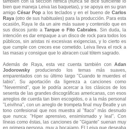
también con la sección rítmica (nunca se dice suficiente lo
bien que maneja Leiva las baquetas), y se apoya en su gran
amigo
César Pop
a los teclados y en el bueno de
Carlos
Raya
(otro de sus habituales) para la producción. Para esta
ocasión, Raya le da un aire más suave y contenido que en
sus discos junto a
Tarque o Fito Cabrales
. Sin duda, la
intención es dar empaque a un disco de rock para todos los
públicos, sin aristas ni excesivas exigencias, y lo cierto es
que cumple con creces ese cometido. Leiva lleva el rock a
las masas y consigue que lo abracen cual tótem sagrado.
Además de Raya, esta vez cuenta también con
Adan
Jodorowsky
produciendo los temas más suaves,
emparentados con su último largo "Cuando te muerdes el
labio". Su aportación da ligereza a canciones como
"Nevermind", que le podría acercar a los clásicos de los
sesenta de las grandes discográficas americanas, con esos
arreglos de cuerda tan bien escogidos, o a la más personal
"Leivihna", con un arreglo de trompeta final muy Beatle y un
tono confesional que nos muestra al "flaco" más desnudo
que nunca: "Hiper aprensivo, ensimismado y leal". Con
líneas como éstas, las canciones de "Gigante" suenan muy
en primera persona, muy a bocajarro. El Leiva que deseaba