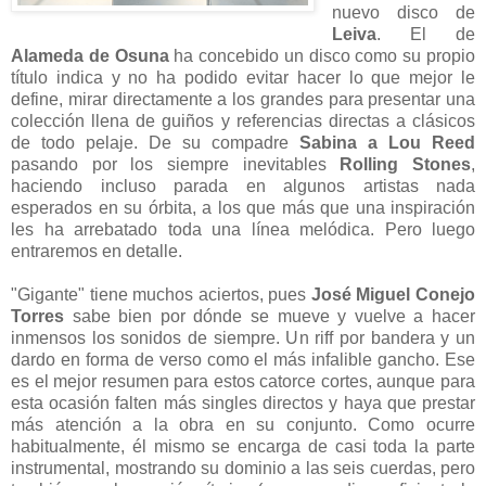
nuevo disco de
Leiva
. El de
Alameda de Osuna
ha concebido un disco como su propio
título indica y no ha podido evitar hacer lo que mejor le
define, mirar directamente a los grandes para presentar una
colección llena de guiños y referencias directas a clásicos
de todo pelaje. De su compadre
Sabina a Lou Reed
pasando por los siempre inevitables
Rolling Stones
,
haciendo incluso parada en algunos artistas nada
esperados en su órbita, a los que más que una inspiración
les ha arrebatado toda una línea melódica. Pero luego
entraremos en detalle.
"Gigante" tiene muchos aciertos, pues
José Miguel Conejo
Torres
sabe bien por dónde se mueve y vuelve a hacer
inmensos los sonidos de siempre. Un riff por bandera y un
dardo en forma de verso como el más infalible gancho. Ese
es el mejor resumen para estos catorce cortes, aunque para
esta ocasión falten más singles directos y haya que prestar
más atención a la obra en su conjunto. Como ocurre
habitualmente, él mismo se encarga de casi toda la parte
instrumental, mostrando su dominio a las seis cuerdas, pero