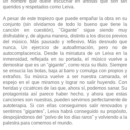
un nombre que duele escuchar en artistas que son tan
queridos y respetados como Leiva.
A pesar de este tropiezo que puede empañar la obra en su
conjunto (sin olvidarnos de todo lo bueno que tiene la
canción en cuestión), "Gigante" sigue siendo muy
disfrutable y, de alguna manera, distinto a los discos previos
del músico. Más pausado y reflexivo. Más desnudo que
nunca. Un ejercicio de autoafirmación, pero no de
autocomplacencia. Desde la miniatura de un Leiva en la
inmensidad, reflejada en su portada, el músico vuelve a
demostrar que es un "gigante", como reza su título. Siempre
se ensucia las botas, baja al barro y comulga con propios y
extraños. Su música vuelve a ser nuestra camarada, el
espejo en el que mirarnos y lograr no salir huyendo. Con
heridas y cicatrices de las que, ahora sí, podemos sanar. Su
protagonista así parece haber hecho, y ahora que estas
canciones son nuestras, pueden servirnos perfectamente de
autoterapia. Si con ellas conseguimos salir renovados y
sentirnos "gigantes", Leiva habrá conseguido su propósito,
despojándonos del "polvo de los días raros" y volviendo a la
palestra para comernos el mundo.