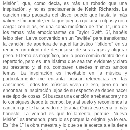
Misión", que, como decía, es más un robado que una
inspiración, y no es precisamente de
Keith Richards
. La
canción más pausada del disco, puede que hasta la más
valiente líricamente, en la que juega a quitarse culpas y no a
cargar con ellas, es una copia melódica de "the 1", uno de
los temas más emocionantes de Taylor Swift. Sí, habéis
leído bien, Leiva convertido en un "swiftie" para transformar
la canción de apertura de aquel fantástico "folklore" en su
renacer, un intento de despojarse de sus cargas y aligerar
peso. El tema es magnífico, por lo poco común dentro de su
repertorio, pero es una lástima que sea tan evidente y claro
su préstamo y, si no, comparen ustedes mismos ambos
temas. La inspiración es inevitable en la música y
particularmente me encanta buscar referencias en las
canciones. Todos los músicos viven de eso, pero no por
encontrar la inspiración lejos de su espectro se deben hacer
este tipo de cosas. Si buscas una canción arrebatadora y no
lo consigues desde tu campo, baja al suelo y recomienda la
canción que te ha servido de terapia. Quizá eso sería lo más
honesto. La verdad es que lo lamento, porque "Nueva
Misión" es tremenda, pero lo es porque la original ya lo era.
Es "the 1" la obra maestra y lo que se le acerca a ella tiene