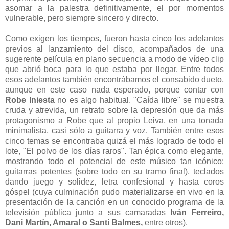
asomar a la palestra definitivamente, el por momentos
vulnerable, pero siempre sincero y directo.
Como exigen los tiempos, fueron hasta cinco los adelantos
previos al lanzamiento del disco, acompañados de una
sugerente película en plano secuencia a modo de vídeo clip
que abrió boca para lo que estaba por llegar. Entre todos
esos adelantos también encontrábamos el consabido dueto,
aunque en este caso nada esperado, porque contar con
Robe Iniesta
no es algo habitual. "Caída libre" se muestra
cruda y atrevida, un retrato sobre la depresión que da más
protagonismo a Robe que al propio Leiva, en una tonada
minimalista, casi sólo a guitarra y voz. También entre esos
cinco temas se encontraba quizá el más logrado de todo el
lote, "El polvo de los días raros". Tan épica como elegante,
mostrando todo el potencial de este músico tan icónico:
guitarras potentes (sobre todo en su tramo final), teclados
dando juego y solidez, letra confesional y hasta coros
góspel (cuya culminación pudo materializarse en vivo en la
presentación de la canción en un conocido programa de la
televisión pública junto a sus camaradas
Iván Ferreiro,
Dani Martín, Amaral o Santi Balmes,
entre otros).