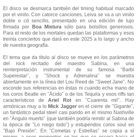
El disco se desmarca también del timing habitual marcado
por el vinilo. Con catorce canciones, Leiva se va a un vinilo
doble o cd sencillo, presentado en una edición de lujo
firmada por
Boa Mistura
sólo para bolsillos generosos.
Para el resto de los mortales quedan las plataformas y esos
treinta conciertos que dará en este 2025 a lo largo y ancho
de nuestra geografía.
El tema que da título al disco se mueve en los parámetros
del rock recitado del maestro Sabina, en una
reinterpretación instrumental de su famosa "Barbi
Superestar", y "Shock y Adrenalina" se muestra
abiertamente en la línea del Lou Reed de "Sweet Jane". No
esconde sus referencias en éstas ni cuando echa mano de
los coros Beatle en "Ácido" o de los Tequila y esos riffs tan
característicos de
Ariel Rot
en "Cuarenta mil". Hay
armónicas muy a lo
Mick Jagger
en el cierre de "Gigante",
un fantástico pedal steel casi parido en el mismo Nashville
en "Ángulo muerto" (que también podría remitir al Sabina de
la época de "Lo niego todo") y estupendos coros soul en
"Bajo Presión". En "Cometas y Estrellas" se copia a sí
mismo, a esos momentos en los que se escora hacia el